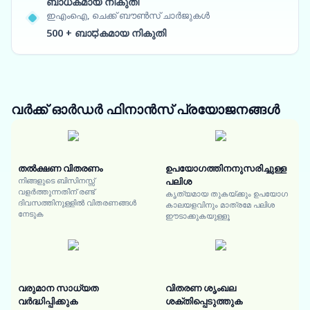
ബാധകമായ നികുതി
ഇഎംഐ, ചെക്ക് ബൗൺസ് ചാർജുകൾ
500 + ബാಧകമായ നികുതി
വർക്ക് ഓർഡർ ഫിനാൻസ്
പ്രയോജനങ്ങൾ
തൽക്ഷണ വിതരണം
ഉപയോഗത്തിനനുസരിച്ചുള്ള
നിങ്ങളുടെ ബിസിനസ്സ്
പലിശ
വളർത്തുന്നതിന് രണ്ട്
കൃത്യമായ തുകയ്ക്കും ഉപയോഗ
ദിവസത്തിനുള്ളിൽ വിതരണങ്ങൾ
കാലയളവിനും മാത്രമേ പലിശ
നേടുക
ഈടാക്കുകയുള്ളൂ
വരുമാന സാധ്യത
വിതരണ ശൃംഖല
വർദ്ധിപ്പിക്കുക
ശക്തിപ്പെടുത്തുക