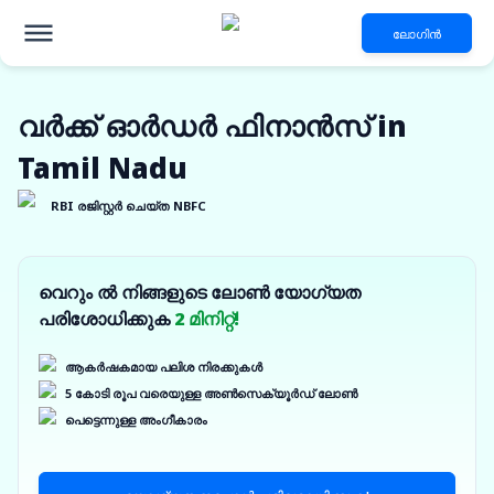
ലോഗിൻ
വർക്ക് ഓർഡർ ഫിനാൻസ് in
Tamil Nadu
RBI രജിസ്റ്റർ ചെയ്ത NBFC
വെറും ൽ നിങ്ങളുടെ ലോൺ യോഗ്യത
പരിശോധിക്കുക
2 മിനിറ്റ്!
ആകർഷകമായ പലിശ നിരക്കുകൾ
5 കോടി രൂപ വരെയുള്ള അൺസെക്യൂർഡ് ലോൺ
പെട്ടെന്നുള്ള അംഗീകാരം