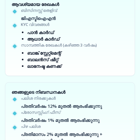
ആവശ്യമായ രേഖകൾ
ബിസിനസ്സ് തെളിവ്
ജിഎസ്ടിഐഎൻ
KYC വിവരങ്ങൾ
പാൻ കാർഡ്
ആധാർ കാർഡ്
സാമ്പത്തിക രേഖകൾ (കഴിഞ്ഞ 3 വർഷം)
ബാങ്ക് സ്റ്റേറ്റ്‌മെന്റ്
ബാലൻസ് ഷീറ്റ്
ലാഭനഷ്ട കണക്ക്
ഞങ്ങളുടെ നിബന്ധനകൾ
പലിശ നിരക്കുകൾ
പ്രതിവർഷം 12% മുതൽ ആരംഭിക്കുന്നു
പ്രോസസ്സിംഗ് ഫീസ്
പ്രതിവർഷം 1% മുതൽ ആരംഭിക്കുന്നു
പിഴ പലിശ
പ്രതിമാസം 2% മുതൽ ആരംഭിക്കുന്നു +