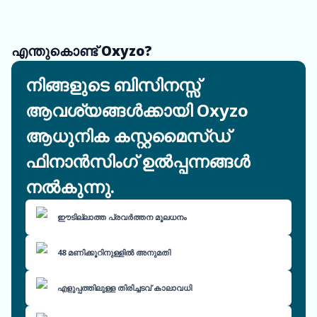
എന്തുകൊണ്ട് Oxyzo?
നിങ്ങളുടെ ബിസിനസ്സ്
ആവശ്യങ്ങൾക്കായി Oxyzo
ആധുനിക കസ്റ്റമൈസ്ഡ്
ഫിനാൻസിംഗ് ഉൽപ്പന്നങ്ങൾ
നൽകുന്നു.
ഈടില്ലാത്ത പ്രവർത്തന മൂലധനം
48 മണിക്കൂറിനുള്ളിൽ അനുമതി
എളുപ്പത്തിലുള്ള തിരിച്ചടവ് കാലാവധി