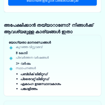
യോഗ്യത ഇപ്പോൾ പരിശോധിക്കുക!
അപേക്ഷിക്കാൻ തയ്യാറാണോ? നിങ്ങൾക്ക്
ആവശ്യമുള്ള കാര്യങ്ങൾ ഇതാ
യോഗ്യതാ മാനദണ്ഡങ്ങൾ
കുറഞ്ഞ വിറ്റുവരവ്
₹3 കോടി
പ്രവർത്തന വർഷങ്ങൾ
3+ വർഷം
സ്ഥാപനങ്ങൾ
പബ്ലിക് ലിമിറ്റഡ്
പ്രൈവറ്റ് ലിമിറ്റഡ്
ഏകാംഗ ഉടമസ്ഥാവകാശം
പങ്കാളിത്തം