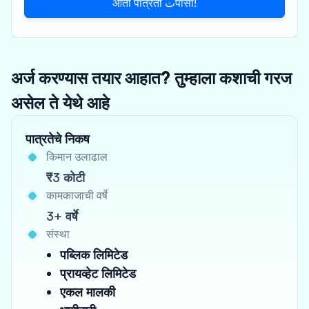
आता पात्रता تपासा!
अर्ज करण्यास तयार आहात? तुम्हाला कशाची गरज
असेल ते येथे आहे
पात्रतेचे निकष
किमान उलाढाल
₹3 कोटी
कामकाजाची वर्षे
3+ वर्षे
संस्था
पब्लिक लिमिटेड
प्रायव्हेट लिमिटेड
एकल मालकी