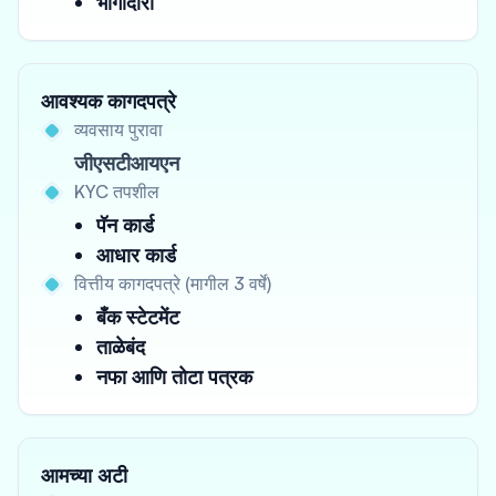
भागीदारी
आवश्यक कागदपत्रे
व्यवसाय पुरावा
जीएसटीआयएन
KYC तपशील
पॅन कार्ड
आधार कार्ड
वित्तीय कागदपत्रे (मागील 3 वर्षे)
बँक स्टेटमेंट
ताळेबंद
नफा आणि तोटा पत्रक
आमच्या अटी