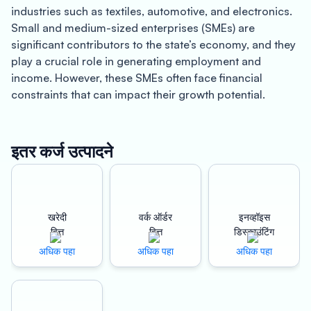
industries such as textiles, automotive, and electronics.
Small and medium-sized enterprises (SMEs) are
significant contributors to the state’s economy, and they
play a crucial role in generating employment and
income. However, these SMEs often face financial
constraints that can impact their growth potential.
Oxyzo Work Order Finance is a solution that can help
SMEs in Tamil Nadu overcome these financial
challenges.
इतर कर्ज उत्पादने
With Oxyzo Work Order Finance, businesses can get
instant disbursement of funds against their work orders,
without any collateral or complicated paperwork. This
खरेदी
वर्क ऑर्डर
इनव्हॉइस
helps SMEs in Tamil Nadu to manage their working
वित्त
वित्त
डिस्काउंटिंग
capital more efficiently and stay competitive in their
अधिक पहा
अधिक पहा
अधिक पहा
respective industries. By enabling quick access to
working capital, Oxyzo Work Order Finance can help
businesses to take advantage of new growth