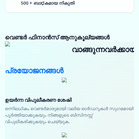
500 + ബാಧകമായ നികുതി
വെണ്ടർ ഫിനാൻസ് ആനുകൂല്യങ്ങൾ
വാങ്ങുന്നവർക്കായി
പ്രയോജനങ്ങൾ
ഉയർന്ന വിപുലീകരണ ശേഷി
ഒന്നിലധികം വെണ്ടർമാരുമായി വലിയ ഓർഡറുകൾ സുഗമമായി
പൂർത്തിയാക്കുകയും നിങ്ങളുടെ ബിസിനസ്സ്
വിപുലീകരിക്കുകയും ചെയ്യുക.