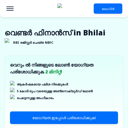
ലോഗിൻ
വെണ്ടർ ഫിനാൻസ് in Bhilai
RBI രജിസ്റ്റർ ചെയ്ത NBFC
വെറും ൽ നിങ്ങളുടെ ലോൺ യോഗ്യത
പരിശോധിക്കുക
2 മിനിറ്റ്!
ആകർഷകമായ പലിശ നിരക്കുകൾ
5 കോടി രൂപ വരെയുള്ള അൺസെക്യൂർഡ് ലോൺ
പെട്ടെന്നുള്ള അംഗീകാരം
യോഗ്യത ഇപ്പോൾ പരിശോധിക്കുക!