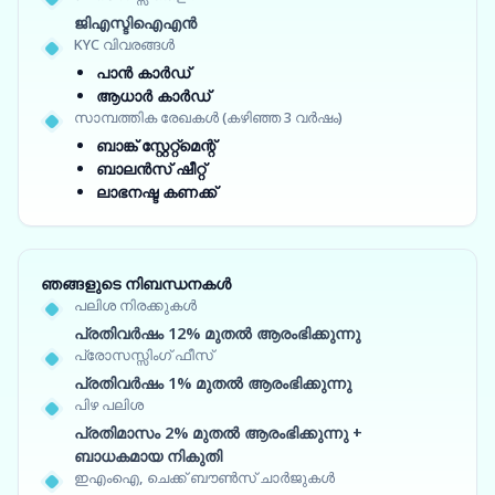
ജിഎസ്ടിഐഎൻ
KYC വിവരങ്ങൾ
പാൻ കാർഡ്
ആധാർ കാർഡ്
സാമ്പത്തിക രേഖകൾ (കഴിഞ്ഞ 3 വർഷം)
ബാങ്ക് സ്റ്റേറ്റ്‌മെന്റ്
ബാലൻസ് ഷീറ്റ്
ലാഭനഷ്ട കണക്ക്
ഞങ്ങളുടെ നിബന്ധനകൾ
പലിശ നിരക്കുകൾ
പ്രതിവർഷം 12% മുതൽ ആരംഭിക്കുന്നു
പ്രോസസ്സിംഗ് ഫീസ്
പ്രതിവർഷം 1% മുതൽ ആരംഭിക്കുന്നു
പിഴ പലിശ
പ്രതിമാസം 2% മുതൽ ആരംഭിക്കുന്നു +
ബാധകമായ നികുതി
ഇഎംഐ, ചെക്ക് ബൗൺസ് ചാർജുകൾ