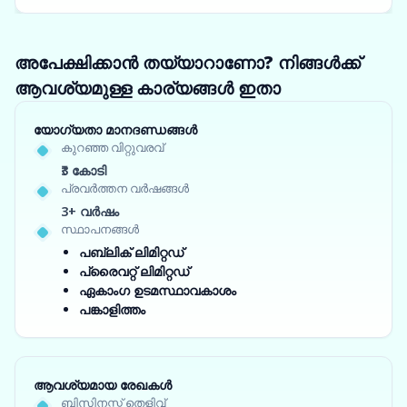
അപേക്ഷിക്കാൻ തയ്യാറാണോ? നിങ്ങൾക്ക്
ആവശ്യമുള്ള കാര്യങ്ങൾ ഇതാ
യോഗ്യതാ മാനദണ്ഡങ്ങൾ
കുറഞ്ഞ വിറ്റുവരവ്
₹3 കോടി
പ്രവർത്തന വർഷങ്ങൾ
3+ വർഷം
സ്ഥാപനങ്ങൾ
പബ്ലിക് ലിമിറ്റഡ്
പ്രൈവറ്റ് ലിമിറ്റഡ്
ഏകാംഗ ഉടമസ്ഥാവകാശം
പങ്കാളിത്തം
ആവശ്യമായ രേഖകൾ
ബിസിനസ്സ് തെളിവ്