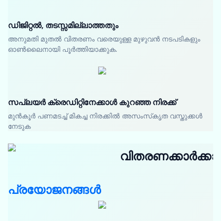
ഡിജിറ്റൽ, തടസ്സമില്ലാത്തതും
അനുമതി മുതൽ വിതരണം വരെയുള്ള മുഴുവൻ നടപടികളും
ഓൺലൈനായി പൂർത്തിയാക്കുക.
സപ്ലയർ ക്രെഡിറ്റിനേക്കാൾ കുറഞ്ഞ നിരക്ക്
മുൻകൂർ പണമടച്ച് മികച്ച നിരക്കിൽ അസംസ്‌കൃത വസ്തുക്കൾ
നേടുക
വിതരണക്കാർക്കാ
പ്രയോജനങ്ങൾ