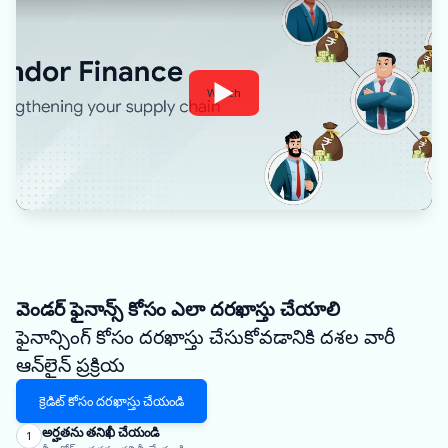
Watch
వెండర్ ఫైనాన్స్ కోసం ఎలా దరఖాస్తు చేయాలి
ఫైనాన్సింగ్ కోసం దరఖాస్తు చేసుకోవడానికి దశల వారీ
ఆన్‌లైన్ ప్రక్రియ
క్రెడిట్ కోసం దరఖాస్తు చేయండి
అర్హతను తనిఖీ చేయండి
1