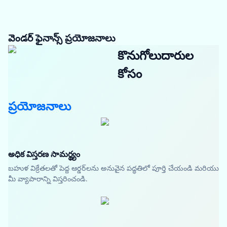
వెండర్ ఫైనాన్స్ ప్రయోజనాలు
కొనుగోలుదారుల
కోసం
ప్రయోజనాలు
అధిక విస్తరణ సామర్థ్యం
బహుళ విక్రేతలతో పెద్ద ఆర్డర్‌లను అనువైన పద్ధతిలో పూర్తి చేయండి మరియు
మీ వ్యాపారాన్ని విస్తరించండి.