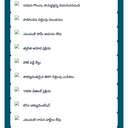
సరఫరా గొలుసు సామర్థ్యాన్ని మెరుగుపరచండి
పొడిగించిన చెల్లింపు నిబంధనలు
ఎటువంటి హామీ అవసరం లేదు
త్వరిత ఆమోద ప్రక్రియ
పోటీ వడ్డీ రేట్లు
సౌకర్యవంతమైన తిరిగి చెల్లింపు ఎంపికలు
100% డిజిటల్ ప్రక్రియ
కనీస డాక్యుమెంటేషన్
ఎటువంటి దాచిన ఛార్జీలు లేవు