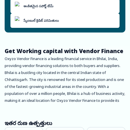
అంకితమైన సపోర్ట్ టీమ్
స్కేలబుల్ క్రెడిట్ పరిమితులు
Get Working capital with Vendor Finance
Oxyzo Vendor Finance is a leading financial service in Bhilai, India,
providing vendor financing solutions to both buyers and suppliers.
Bhilai is a bustling city located in the central Indian state of
Chhattisgarh. The city is renowned for its steel production and is one
of the fastest-growing industrial areas in the country. With a
population of over a million people, Bhilai is a hub of business activity,
making it an ideal location for Oxyzo Vendor Finance to provide its
services.
Oxyzo Vendor Finance offers a range of benefits to both buyers and
ఇతర రుణ ఉత్పత్తులు
suppliers in Bhilai. For buyers, the high scalability of our vendor