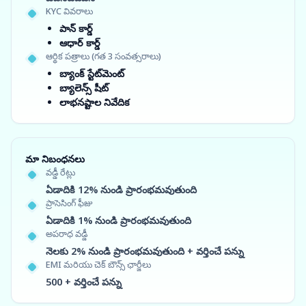
KYC వివరాలు
పాన్ కార్డ్
ఆధార్ కార్డ్
ఆర్థిక పత్రాలు (గత 3 సంవత్సరాలు)
బ్యాంక్ స్టేట్‌మెంట్
బ్యాలెన్స్ షీట్
లాభనష్టాల నివేదిక
మా నిబంధనలు
వడ్డీ రేట్లు
ఏడాదికి 12% నుండి ప్రారంభమవుతుంది
ప్రాసెసింగ్ ఫీజు
ఏడాదికి 1% నుండి ప్రారంభమవుతుంది
అపరాధ వడ్డీ
నెలకు 2% నుండి ప్రారంభమవుతుంది + వర్తించే పన్ను
EMI మరియు చెక్ బౌన్స్ ఛార్జీలు
500 + వర్తించే పన్ను