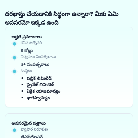
దరఖాస్తు చేయడానికి సిద్ధంగా ఉన్నారా? మీకు ఏమి
అవసరమో ఇక్కడ ఉంది
అర్హత ప్రమాణాలు
కనీస టర్నోవర్
₹3 కోట్లు
నిర్వహణ సంవత్సరాలు
3+ సంవత్సరాలు
సంస్థలు
పబ్లిక్ లిమిటెడ్
ప్రైవేట్ లిమిటెడ్
ఏకైక యాజమాన్యం
భాగస్వామ్యం
అవసరమైన పత్రాలు
వ్యాపార నిరూపణ
జీఎస్‌టీఐఎన్