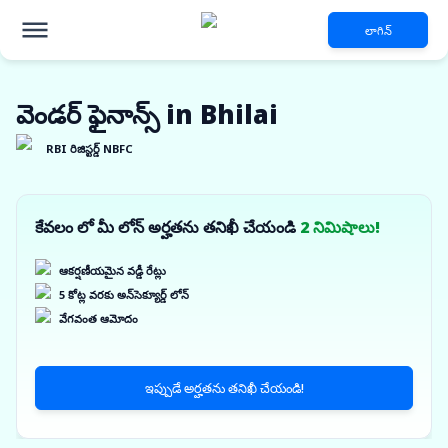
లాగిన్
వెండర్ ఫైనాన్స్ in Bhilai
RBI రిజిస్టర్డ్ NBFC
కేవలం లో మీ లోన్ అర్హతను తనిఖీ చేయండి
2 నిమిషాలు!
ఆకర్షణీయమైన వడ్డీ రేట్లు
5 కోట్ల వరకు అన్‌సెక్యూర్డ్ లోన్
వేగవంత ఆమోదం
ఇప్పుడే అర్హతను తనిఖీ చేయండి!