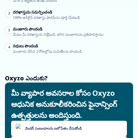
మీ లోన్ అర్హతను తనిఖీ చేయండి
దరఖాస్తును సమర్పించండి
2
100% ఆన్‌లైన్ దరఖాస్తు ఫారమ్‌ను పూర్తి చేయండి
మంజూరు పొందండి
3
మేము మీ దరఖాస్తును విశ్లేషించి, తగిన మంజూరును ప్రతిపాదిస్తాము
నిధులు పొందండి
4
మంజూరు చేసిన 2 రోజుల్లోపు పంపిణీలను పొందండి
Oxyzo ఎందుకు?
మీ వ్యాపార అవసరాల కోసం Oxyzo
ఆధునిక అనుకూలీకరించిన ఫైనాన్సింగ్
ఉత్పత్తులను అందిస్తుంది.
వెండర్ సంబంధాలను బలోపేతం చేసుకోండి