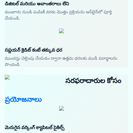
డిజిటల్ మరియు అవాంతరాలు లేని
మంజూరు నుండి పంపిణీ వరకు మొత్తం ప్రక్రియను ఆన్‌లైన్‌లో పూర్తి
చేయండి.
సప్లయర్ క్రెడిట్ కంటే తక్కువ ధర
ముందస్తు చెల్లింపు చేయడం ద్వారా ఉత్తమ ధరలకు ముడి పదార్థాలను
పొందండి
సరఫరాదారుల కోసం
ప్రయోజనాలు
మెరుగైన వర్కింగ్ క్యాపిటల్ సైకిల్స్