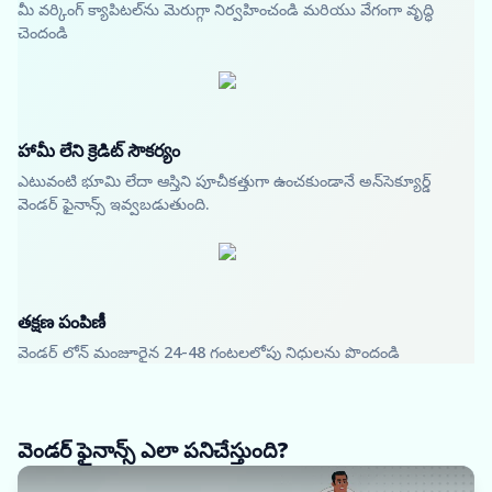
మీ వర్కింగ్ క్యాపిటల్‌ను మెరుగ్గా నిర్వహించండి మరియు వేగంగా వృద్ధి
చెందండి
హామీ లేని క్రెడిట్ సౌకర్యం
ఎటువంటి భూమి లేదా ఆస్తిని పూచీకత్తుగా ఉంచకుండానే అన్‌సెక్యూర్డ్
వెండర్ ఫైనాన్స్ ఇవ్వబడుతుంది.
తక్షణ పంపిణీ
వెండర్ లోన్ మంజూరైన 24-48 గంటలలోపు నిధులను పొందండి
వెండర్ ఫైనాన్స్ ఎలా పనిచేస్తుంది?