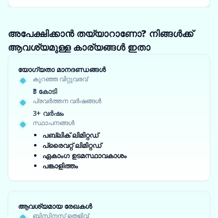
അപേക്ഷിക്കാൻ തയ്യാറാണോ? നിങ്ങൾക്ക്
ആവശ്യമുള്ള കാര്യങ്ങൾ ഇതാ
യോഗ്യതാ മാനദണ്ഡങ്ങൾ
കുറഞ്ഞ വിറ്റുവരവ്
₹3 കോടി
പ്രവർത്തന വർഷങ്ങൾ
3+ വർഷം
സ്ഥാപനങ്ങൾ
പബ്ലിക് ലിമിറ്റഡ്
പ്രൈവറ്റ് ലിമിറ്റഡ്
ഏകാംഗ ഉടമസ്ഥാവകാശം
പങ്കാളിത്തം
ആവശ്യമായ രേഖകൾ
ബിസിനസ്സ് തെളിവ്