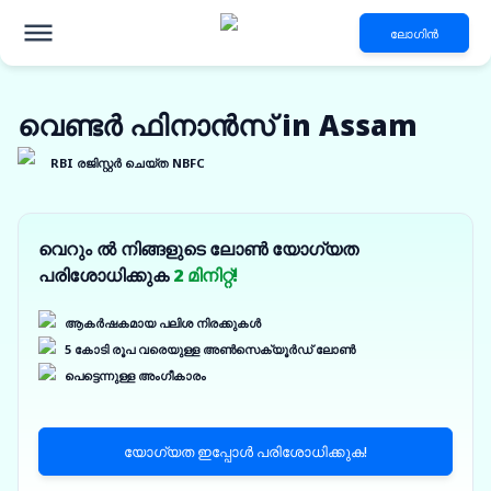
ലോഗിൻ
വെണ്ടർ ഫിനാൻസ് in Assam
RBI രജിസ്റ്റർ ചെയ്ത NBFC
വെറും ൽ നിങ്ങളുടെ ലോൺ യോഗ്യത
പരിശോധിക്കുക
2 മിനിറ്റ്!
ആകർഷകമായ പലിശ നിരക്കുകൾ
5 കോടി രൂപ വരെയുള്ള അൺസെക്യൂർഡ് ലോൺ
പെട്ടെന്നുള്ള അംഗീകാരം
യോഗ്യത ഇപ്പോൾ പരിശോധിക്കുക!