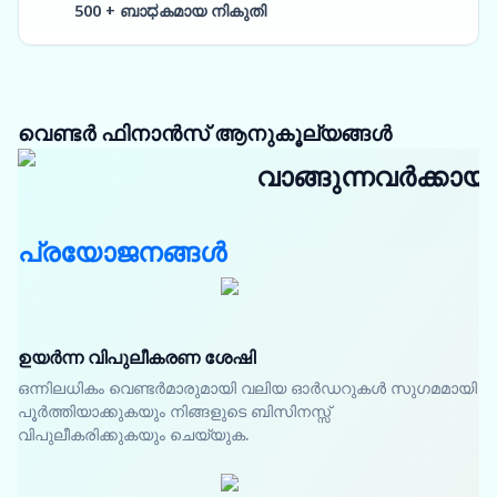
500 + ബാಧകമായ നികുതി
വെണ്ടർ ഫിനാൻസ് ആനുകൂല്യങ്ങൾ
വാങ്ങുന്നവർക്കായി
പ്രയോജനങ്ങൾ
ഉയർന്ന വിപുലീകരണ ശേഷി
ഒന്നിലധികം വെണ്ടർമാരുമായി വലിയ ഓർഡറുകൾ സുഗമമായി
പൂർത്തിയാക്കുകയും നിങ്ങളുടെ ബിസിനസ്സ്
വിപുലീകരിക്കുകയും ചെയ്യുക.