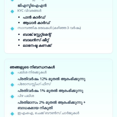
ജിഎസ്ടിഐഎൻ
KYC വിവരങ്ങൾ
പാൻ കാർഡ്
ആധാർ കാർഡ്
സാമ്പത്തിക രേഖകൾ (കഴിഞ്ഞ 3 വർഷം)
ബാങ്ക് സ്റ്റേറ്റ്‌മെന്റ്
ബാലൻസ് ഷീറ്റ്
ലാഭനഷ്ട കണക്ക്
ഞങ്ങളുടെ നിബന്ധനകൾ
പലിശ നിരക്കുകൾ
പ്രതിവർഷം 12% മുതൽ ആരംഭിക്കുന്നു
പ്രോസസ്സിംഗ് ഫീസ്
പ്രതിവർഷം 1% മുതൽ ആരംഭിക്കുന്നു
പിഴ പലിശ
പ്രതിമാസം 2% മുതൽ ആരംഭിക്കുന്നു +
ബാധകമായ നികുതി
ഇഎംഐ, ചെക്ക് ബൗൺസ് ചാർജുകൾ