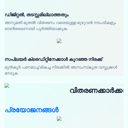
ഡിജിറ്റൽ, തടസ്സമില്ലാത്തതും
അനുമതി മുതൽ വിതരണം വരെയുള്ള മുഴുവൻ നടപടികളും
ഓൺലൈനായി പൂർത്തിയാക്കുക.
സപ്ലയർ ക്രെഡിറ്റിനേക്കാൾ കുറഞ്ഞ നിരക്ക്
മുൻകൂർ പണമടച്ച് മികച്ച നിരക്കിൽ അസംസ്‌കൃത വസ്തുക്കൾ
നേടുക
വിതരണക്കാർക്കാ
പ്രയോജനങ്ങൾ