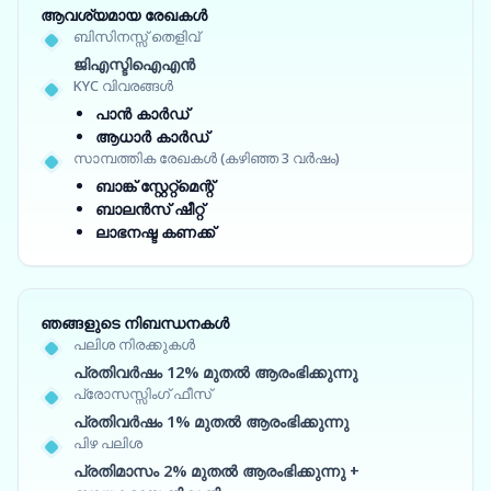
ആവശ്യമായ രേഖകൾ
ബിസിനസ്സ് തെളിവ്
ജിഎസ്ടിഐഎൻ
KYC വിവരങ്ങൾ
പാൻ കാർഡ്
ആധാർ കാർഡ്
സാമ്പത്തിക രേഖകൾ (കഴിഞ്ഞ 3 വർഷം)
ബാങ്ക് സ്റ്റേറ്റ്‌മെന്റ്
ബാലൻസ് ഷീറ്റ്
ലാഭനഷ്ട കണക്ക്
ഞങ്ങളുടെ നിബന്ധനകൾ
പലിശ നിരക്കുകൾ
പ്രതിവർഷം 12% മുതൽ ആരംഭിക്കുന്നു
പ്രോസസ്സിംഗ് ഫീസ്
പ്രതിവർഷം 1% മുതൽ ആരംഭിക്കുന്നു
പിഴ പലിശ
പ്രതിമാസം 2% മുതൽ ആരംഭിക്കുന്നു +