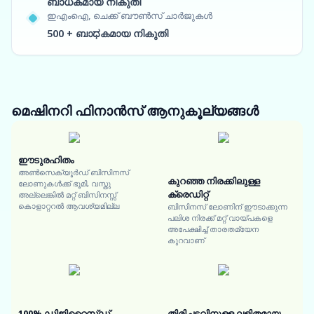
ബാധകമായ നികുതി
ഇഎംഐ, ചെക്ക് ബൗൺസ് ചാർജുകൾ
500 + ബാಧകമായ നികുതി
മെഷിനറി ഫിനാൻസ്
ആനുകൂല്യങ്ങൾ
ഈടുരഹിതം
അൺസെക്യൂർഡ് ബിസിനസ്
കുറഞ്ഞ നിരക്കിലുള്ള
ലോണുകൾക്ക് ഭൂമി, വസ്തു
ക്രെഡിറ്റ്
അല്ലെങ്കിൽ മറ്റ് ബിസിനസ്സ്
കൊളാറ്ററൽ ആവശ്യമില്ല
ബിസിനസ് ലോണിന് ഈടാക്കുന്ന
പലിശ നിരക്ക് മറ്റ് വായ്പകളെ
അപേക്ഷിച്ച് താരതമ്യേന
കുറവാണ്
100% ഡിജിറ്റൈസ്ഡ്
തിരിച്ചടവിനുള്ള ലളിതമായ