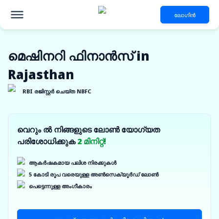
ലോഗിൻ
മെഷിനറി ഫിനാൻസ് in
Rajasthan
RBI രജിസ്റ്റർ ചെയ്ത NBFC
വെറും ൽ നിങ്ങളുടെ ലോൺ യോഗ്യത
പരിശോധിക്കുക
2 മിനിറ്റ്!
ആകർഷകമായ പലിശ നിരക്കുകൾ
5 കോടി രൂപ വരെയുള്ള അൺസെക്യൂർഡ് ലോൺ
പെട്ടെന്നുള്ള അംഗീകാരം