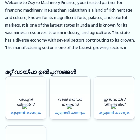
Welcome to Oxyzo Machinery Finance, your trusted partner for
financing machinery in Rajasthan. Rajasthan is a land of rich heritage
and culture, known for its magnificent forts, palaces, and colorful
markets. It is one of the largest states in India and is known for its
vast mineral resources, tourism industry, and agriculture. The state
has a diverse economy with several sectors contributing to its growth.
The manufacturing sector is one of the fastest-growing sectors in
Rajasthan, and it has been instrumental in the state’s development.
At Oxyzo Machinery Finance, we understand the importance of
മറ്റ് വായ്പാ ഉൽപ്പന്നങ്ങൾ
having the right machinery for your business. We offer a range of
financing solutions to help you acquire the machinery you need to
grow your business. Our machinery finance solutions are designed to
പർച്ചേസ്
വർക്ക് ഓർഡർ
ഇൻവോയ്സ്
help businesses achieve better profitability by providing access to
ഫിനാൻസ്
ഫിനാൻസ്
ഡിസ്കൗണ്ടിംഗ്
affordable financing. We offer instant disbursement of funds,
കൂടുതൽ കാണുക
കൂടുതൽ കാണുക
കൂടുതൽ കാണുക
allowing you to acquire the machinery you need without delay.
Our 100% digitized process ensures a hassle-free experience for our
customers. With our online application process, you can apply for