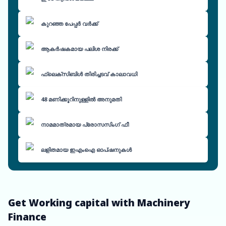
കുറഞ്ഞ പേപ്പർ വർക്ക്
ആകർഷകമായ പലിശ നിരക്ക്
ഫ്ലെക്സിബിൾ തിരിച്ചടവ് കാലാവധി
48 മണിക്കൂറിനുള്ളിൽ അനുമതി
നാമമാത്രമായ പ്രോസസിംഗ് ഫീ
ലളിതമായ ഇഎംഐ ഓപ്ഷനുകൾ
Get Working capital with Machinery
Finance