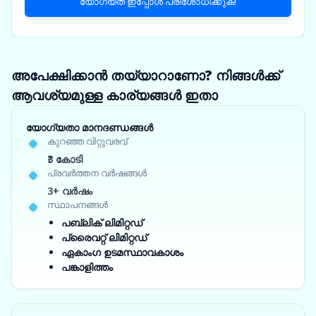
യോഗ്യത ഇപ്പോൾ പരിശോധിക്കുക!
അപേക്ഷിക്കാൻ തയ്യാറാണോ? നിങ്ങൾക്ക്
ആവശ്യമുള്ള കാര്യങ്ങൾ ഇതാ
യോഗ്യതാ മാനദണ്ഡങ്ങൾ
കുറഞ്ഞ വിറ്റുവരവ്
₹3 കോടി
പ്രവർത്തന വർഷങ്ങൾ
3+ വർഷം
സ്ഥാപനങ്ങൾ
പബ്ലിക് ലിമിറ്റഡ്
പ്രൈവറ്റ് ലിമിറ്റഡ്
ഏകാംഗ ഉടമസ്ഥാവകാശം
പങ്കാളിത്തം