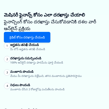
మెషినరీ ఫైనాన్స్ కోసం ఎలా దరఖాస్తు చేయాలి
ఫైనాన్సింగ్ కోసం దరఖాస్తు చేసుకోవడానికి దశల వారీ
ఆన్‌లైన్ ప్రక్రియ
క్రెడిట్ కోసం దరఖాస్తు చేయండి
అర్హతను తనిఖీ చేయండి
1
మీ లోన్ అర్హతను తనిఖీ చేయండి
దరఖాస్తును సమర్పించండి
2
100% ఆన్‌లైన్ దరఖాస్తు ఫారమ్‌ను పూర్తి చేయండి
మంజూరు పొందండి
3
మేము మీ దరఖాస్తును విశ్లేషించి, తగిన మంజూరును ప్రతిపాదిస్తాము
నిధులు పొందండి
4
మంజూరు చేసిన 2 రోజుల్లోపు పంపిణీలను పొందండి