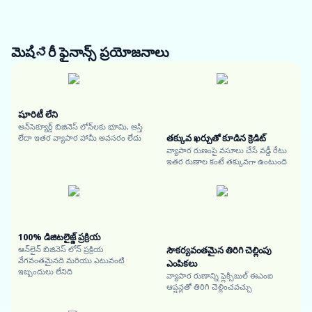
మెషಿನరీ ఫైనాన్స్
ప్రయోజనాలు
షూరిటీ లేని
అన్‌సెక్యూర్డ్ బిజినెస్ లోన్‌లకు భూమి, ఆస్తి
తక్కువ ఖర్చుతో కూడిన క్రెడిట్
లేదా ఇతర వ్యాపార హామీ అవసరం లేదు
వ్యాపార రుణంపై వసూలు చేసే వడ్డీ రేటు
ఇతర రుణాల కంటే తక్కువగా ఉంటుంది
100% డిజిటలైజ్డ్ ప్రక్రియ
ఆన్‌లైన్ బిజినెస్ లోన్ ప్రక్రియ
సౌకర్యవంతమైన తిరిగి చెల్లింపు
వేగవంతమైనది మరియు ఎటువంటి
ఎంపికలు
ఇబ్బందులు లేనిది
వ్యాపార రుణాన్ని ఫ్లెక్సిబుల్ ఈఎంఐ
ఆప్షన్లతో తిరిగి చెల్లించవచ్చు