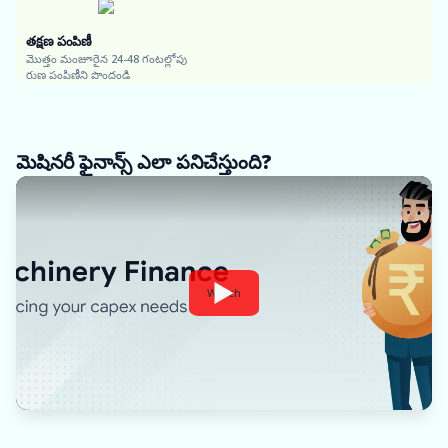
తక్షణ పంపిణీ
మొత్తం మంజూరైన 24-48 గంటల్లోపు
రుణ పంపిణీని పొందండి
మెషినరీ ఫైనాన్స్ ఎలా పనిచేస్తుంది?
Watch