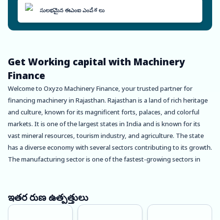
సులభమైన ఈఎంఐ ఎంపಿಕలు
Get Working capital with Machinery
Finance
Welcome to Oxyzo Machinery Finance, your trusted partner for
financing machinery in Rajasthan. Rajasthan is a land of rich heritage
and culture, known for its magnificent forts, palaces, and colorful
markets. It is one of the largest states in India and is known for its
vast mineral resources, tourism industry, and agriculture. The state
has a diverse economy with several sectors contributing to its growth.
The manufacturing sector is one of the fastest-growing sectors in
Rajasthan, and it has been instrumental in the state’s development.
At Oxyzo Machinery Finance, we understand the importance of
ఇతర రుణ ఉత్పత్తులు
having the right machinery for your business. We offer a range of
financing solutions to help you acquire the machinery you need to