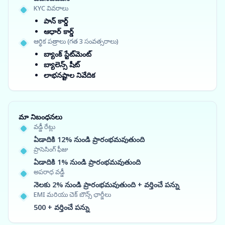
KYC వివరాలు
పాన్ కార్డ్
ఆధార్ కార్డ్
ఆర్థిక పత్రాలు (గత 3 సంవత్సరాలు)
బ్యాంక్ స్టేట్‌మెంట్
బ్యాలెన్స్ షీట్
లాభనష్టాల నివేదిక
మా నిబంధనలు
వడ్డీ రేట్లు
ఏడాదికి 12% నుండి ప్రారంభమవుతుంది
ప్రాసెసింగ్ ఫీజు
ఏడాదికి 1% నుండి ప్రారంభమవుతుంది
అపరాధ వడ్డీ
నెలకు 2% నుండి ప్రారంభమవుతుంది + వర్తించే పన్ను
EMI మరియు చెక్ బౌన్స్ ఛార్జీలు
500 + వర్తించే పన్ను