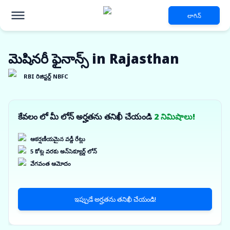
లాగిన్
మెషినరీ ఫైనాన్స్ in Rajasthan
RBI రిజిస్టర్డ్ NBFC
కేవలం లో మీ లోన్ అర్హతను తనిఖీ చేయండి
2 నిమిషాలు!
ఆకర్షణీయమైన వడ్డీ రేట్లు
5 కోట్ల వరకు అన్‌సెక్యూర్డ్ లోన్
వేగవంత ఆమోదం
ఇప్పుడే అర్హతను తనిఖీ చేయండి!