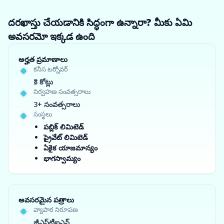
దరఖాస్తు చేయడానికి సిద్ధంగా ఉన్నారా? మీకు ఏమి
అవసరమో ఇక్కడ ఉంది
అర్హత ప్రమాణాలు
కనీస టర్నోవర్
₹3 కోట్లు
నిర్వహణ సంవత్సరాలు
3+ సంవత్సరాలు
సంస్థలు
పబ్లిక్ లిమిటెడ్
ప్రైవేట్ లిమిటెడ్
ఏకైక యాజమాన్యం
భాగస్వామ్యం
అవసరమైన పత్రాలు
వ్యాపార నిరూపణ
జీఎస్‌టీఐఎన్