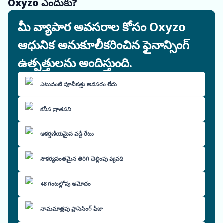
Oxyzo ఎందుకు?
మీ వ్యాపార అవసరాల కోసం Oxyzo
ఆధునిక అనుకూలీకరించిన ఫైనాన్సింగ్
ఉత్పత్తులను అందిస్తుంది.
ఎటువంటి పూచీకత్తు అవసరం లేదు
కనీస వ్రాతపని
ఆకర్షణీయమైన వడ్డీ రేటు
సౌకర్యవంతమైన తిరిగి చెల్లింపు వ్యవధి
48 గంటల్లోపు ఆమోదం
నామమాత్రపు ప్రాసెసింగ్ ఫీజు