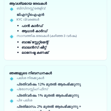
ആവശ്യമായ രേഖകൾ
ബിസിനസ്സ് തെളിവ്
ജിഎസ്ടിഐഎൻ
KYC വിവരങ്ങൾ
പാൻ കാർഡ്
ആധാർ കാർഡ്
സാമ്പത്തിക രേഖകൾ (കഴിഞ്ഞ 3 വർഷം)
ബാങ്ക് സ്റ്റേറ്റ്‌മെന്റ്
ബാലൻസ് ഷീറ്റ്
ലാഭനഷ്ട കണക്ക്
ഞങ്ങളുടെ നിബന്ധനകൾ
പലിശ നിരക്കുകൾ
പ്രതിവർഷം 12% മുതൽ ആരംഭിക്കുന്നു
പ്രോസസ്സിംഗ് ഫീസ്
പ്രതിവർഷം 1% മുതൽ ആരംഭിക്കുന്നു
പിഴ പലിശ
പ്രതിമാസം 2% മുതൽ ആരംഭിക്കുന്നു +