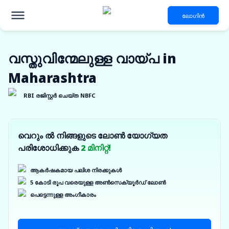
ലോഗിൻ
വസ്തുവിന്മേലുള്ള വായ്പ in
Maharashtra
RBI രജിസ്റ്റർ ചെയ്ത NBFC
വെറും ൽ നിങ്ങളുടെ ലോൺ യോഗ്യത
പരിശോധിക്കുക
2 മിനിറ്റ്!
ആകർഷകമായ പലിശ നിരക്കുകൾ
5 കോടി രൂപ വരെയുള്ള അൺസെക്യൂർഡ് ലോൺ
പെട്ടെന്നുള്ള അംഗീകാരം