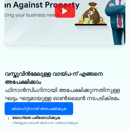
Watch
വസ്തുവിൻമേലുള്ള വായ്പ-ന് എങ്ങനെ
അപേക്ഷിക്കാം
ഫിനാൻസിംഗിനായി അപേക്ഷിക്കുന്നതിനുള്ള
ഘട്ടം ഘട്ടമായുള്ള ഓൺലൈൻ നടപടിക്രമം
ക്രെഡിറ്റിനായി അപേക്ഷിക്കുക
യോഗ്യത പരിശോധിക്കുക
1
നിങ്ങളുടെ ലോൺ അർഹത പരിശോധിക്കുക