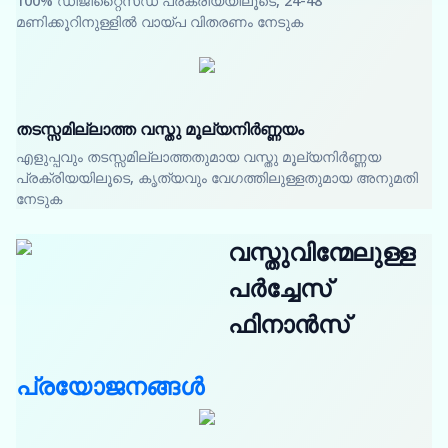
100% ഡിജിറ്റൈസ്ഡ് പ്രക്രിയയിലൂടെ, 24-48
മണിക്കൂറിനുള്ളിൽ വായ്പ വിതരണം നേടുക
തടസ്സമില്ലാത്ത വസ്തു മൂല്യനിർണ്ണയം
എളുപ്പവും തടസ്സമില്ലാത്തതുമായ വസ്തു മൂല്യനിർണ്ണയ
പ്രക്രിയയിലൂടെ, കൃത്യവും വേഗത്തിലുള്ളതുമായ അനുമതി
നേടുക
വസ്തുവിന്മേലുള്ള
പർച്ചേസ്
ഫിനാൻസ്
പ്രയോജനങ്ങൾ