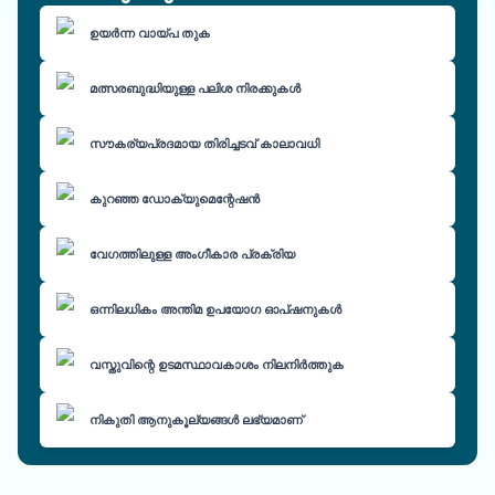
ഉയർന്ന വായ്പ തുക
മത്സരബുദ്ധിയുള്ള പലിശ നിരക്കുകൾ
സൗകര്യപ്രദമായ തിരിച്ചടവ് കാലാവധി
കുറഞ്ഞ ഡോക്യുമെന്റേഷൻ
വേഗത്തിലുള്ള അംഗീകാര പ്രക്രിയ
ഒന്നിലധികം അന്തിമ ഉപയോഗ ഓപ്ഷനുകൾ
വസ്തുവിന്റെ ഉടമസ്ഥാവകാശം നിലനിർത്തുക
നികുതി ആനുകൂല്യങ്ങൾ ലഭ്യമാണ്