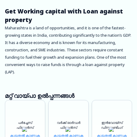
Get Working capital with Loan against
property
Maharashtra is a land of opportunities, and it is one of the fastest-
growing states in India, contributing significantly to the nation’s GDP.
It has a diverse economy and is known for its manufacturing,
construction, and SME industries. These sectors require constant
funding to fuel their growth and expansion plans. One of the most
convenient ways to raise funds is through a loan against property
(LAP).
Oxyzo, a leading financial institution in Maharashtra, offers loan
against property to manufacturers, contractors, and SMEs. With
മറ്റ് വായ്പാ ഉൽപ്പന്നങ്ങൾ
Oxyzo, businesses can avail of loans at attractive interest rates with a
high LTV ratio of up to 150%. Oxyzo’s loan against property interest
rates is competitive and tailored to meet the financial needs of
പർച്ചേസ്
വർക്ക് ഓർഡർ
ഇൻവോയ്സ്
businesses.
ഫിനാൻസ്
ഫിനാൻസ്
ഡിസ്കൗണ്ടിംഗ്
കൂടുതൽ കാണുക
കൂടുതൽ കാണുക
കൂടുതൽ കാണുക