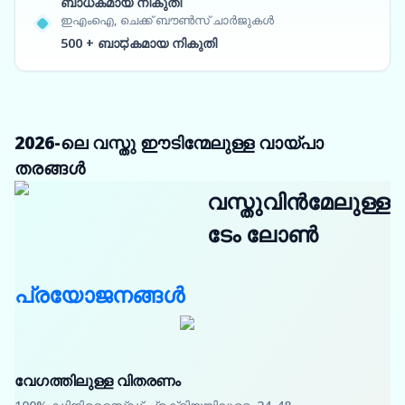
ബാധകമായ നികുതി
ഇഎംഐ, ചെക്ക് ബൗൺസ് ചാർജുകൾ
500 + ബാಧകമായ നികുതി
2026-ലെ വസ്തു ഈടിന്മേലുള്ള വായ്പാ
തരങ്ങൾ
വസ്തുവിൻമേലുള്ള
ടേം ലോൺ
പ്രയോജനങ്ങൾ
വേഗത്തിലുള്ള വിതരണം