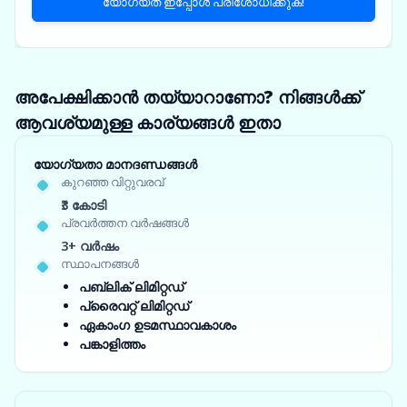
യോഗ്യത ഇപ്പോൾ പരിശോധിക്കുക!
അപേക്ഷിക്കാൻ തയ്യാറാണോ? നിങ്ങൾക്ക്
ആവശ്യമുള്ള കാര്യങ്ങൾ ഇതാ
യോഗ്യതാ മാനദണ്ഡങ്ങൾ
കുറഞ്ഞ വിറ്റുവരവ്
₹3 കോടി
പ്രവർത്തന വർഷങ്ങൾ
3+ വർഷം
സ്ഥാപനങ്ങൾ
പബ്ലിക് ലിമിറ്റഡ്
പ്രൈവറ്റ് ലിമിറ്റഡ്
ഏകാംഗ ഉടമസ്ഥാവകാശം
പങ്കാളിത്തം