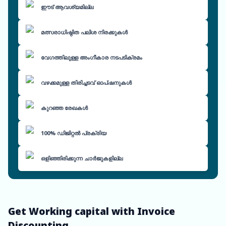
ഈട് ആവശ്യമില്ല
മത്സരാധിഷ്ഠിത പലിശ നിരക്കുകൾ
വേഗത്തിലുള്ള അംഗീകാര നടപടിക്രമം
വഴക്കമുള്ള തിരിച്ചടവ് ഓപ്ഷനുകൾ
കുറഞ്ഞ രേഖകൾ
100% ഡിജിറ്റൽ പ്രക്രിയ
ഒളിഞ്ഞിരിക്കുന്ന ചാർജുകളില്ല
Get Working capital with Invoice
Discounting