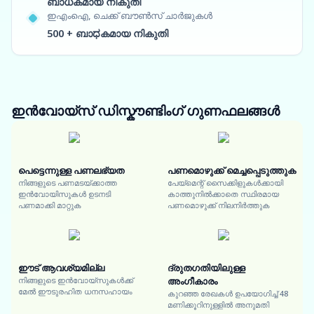
ബാധകമായ നികുതി
ഇഎംഐ, ചെക്ക് ബൗൺസ് ചാർജുകൾ
500 + ബാಧകമായ നികുതി
ഇൻവോയ്സ് ഡിസ്കൗണ്ടിംഗ്
ഗുണഫലങ്ങൾ
പെട്ടെന്നുള്ള പണലഭ്യത
പണമൊഴുക്ക് മെച്ചപ്പെടുത്തുക
നിങ്ങളുടെ പണമടയ്ക്കാത്ത
പേയ്‌മെന്റ് സൈക്കിളുകൾക്കായി
ഇൻവോയിസുകൾ ഉടനടി
കാത്തുനിൽക്കാതെ സ്ഥിരമായ
പണമാക്കി മാറ്റുക
പണമൊഴുക്ക് നിലനിർത്തുക
ഈട് ആവശ്യമില്ല
ദ്രുതഗതിയിലുള്ള
നിങ്ങളുടെ ഇൻവോയ്സുകൾക്ക്
അംഗീകാരം
മേൽ ഈടുരഹിത ധനസഹായം
കുറഞ്ഞ രേഖകൾ ഉപയോഗിച്ച് 48
മണിക്കൂറിനുള്ളിൽ അനുമതി