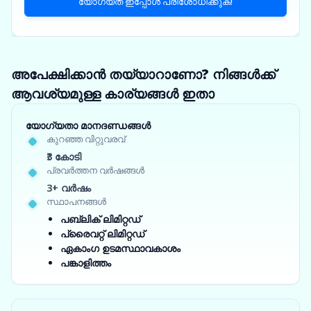
യോഗ്യത ഇപ്പോൾ പരിശോധിക്കുക!
അപേക്ഷിക്കാൻ തയ്യാറാണോ? നിങ്ങൾക്ക്
ആവശ്യമുള്ള കാര്യങ്ങൾ ഇതാ
യോഗ്യതാ മാനദണ്ഡങ്ങൾ
കുറഞ്ഞ വിറ്റുവരവ്
₹3 കോടി
പ്രവർത്തന വർഷങ്ങൾ
3+ വർഷം
സ്ഥാപനങ്ങൾ
പബ്ലിക് ലിമിറ്റഡ്
പ്രൈവറ്റ് ലിമിറ്റഡ്
ഏകാംഗ ഉടമസ്ഥാവകാശം
പങ്കാളിത്തം