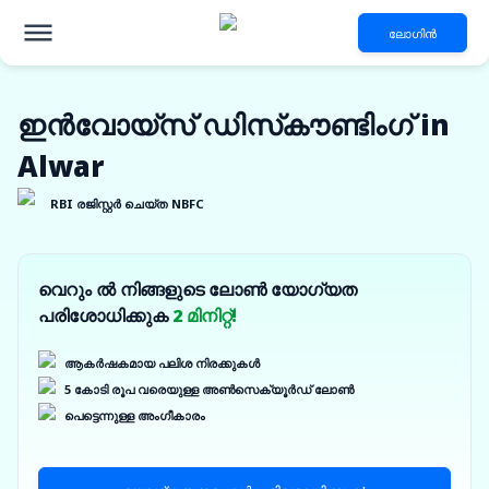
ലോഗിൻ
ഇൻവോയ്‌സ് ഡിസ്‌കൗണ്ടിംഗ് in
Alwar
RBI രജിസ്റ്റർ ചെയ്ത NBFC
വെറും ൽ നിങ്ങളുടെ ലോൺ യോഗ്യത
പരിശോധിക്കുക
2 മിനിറ്റ്!
ആകർഷകമായ പലിശ നിരക്കുകൾ
5 കോടി രൂപ വരെയുള്ള അൺസെക്യൂർഡ് ലോൺ
പെട്ടെന്നുള്ള അംഗീകാരം