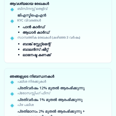
ആവശ്യമായ രേഖകൾ
ബിസിനസ്സ് തെളിവ്
ജിഎസ്ടിഐഎൻ
KYC വിവരങ്ങൾ
പാൻ കാർഡ്
ആധാർ കാർഡ്
സാമ്പത്തിക രേഖകൾ (കഴിഞ്ഞ 3 വർഷം)
ബാങ്ക് സ്റ്റേറ്റ്‌മെന്റ്
ബാലൻസ് ഷീറ്റ്
ലാഭനഷ്ട കണക്ക്
ഞങ്ങളുടെ നിബന്ധനകൾ
പലിശ നിരക്കുകൾ
പ്രതിവർഷം 12% മുതൽ ആരംഭിക്കുന്നു
പ്രോസസ്സിംഗ് ഫീസ്
പ്രതിവർഷം 1% മുതൽ ആരംഭിക്കുന്നു
പിഴ പലിശ
പ്രതിമാസം 2% മുതൽ ആരംഭിക്കുന്നു +