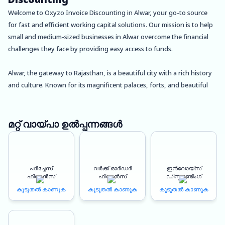
Welcome to Oxyzo Invoice Discounting in Alwar, your go-to source
for fast and efficient working capital solutions. Our mission is to help
small and medium-sized businesses in Alwar overcome the financial
challenges they face by providing easy access to funds.
Alwar, the gateway to Rajasthan, is a beautiful city with a rich history
and culture. Known for its magnificent palaces, forts, and beautiful
lakes, Alwar is a popular tourist destination. It is also home to several
small and medium-sized businesses that play a vital role in the
economy of the region.
മറ്റ് വായ്പാ ഉൽപ്പന്നങ്ങൾ
At Oxyzo, we understand the challenges faced by businesses in Alwar.
We know that maintaining cash flow can be a daunting task,
പർച്ചേസ്
വർക്ക് ഓർഡർ
ഇൻവോയ്സ്
especially for small and medium-sized businesses that operate on
ഫിനാൻസ്
ഫിനാൻസ്
ഡിസ്കൗണ്ടിംഗ്
tight budgets. This is where our invoice discounting services come in
കൂടുതൽ കാണുക
കൂടുതൽ കാണുക
കൂടുതൽ കാണുക
handy. We offer a hassle-free and quick solution to help you access
funds when you need them.