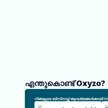
എന്തുകൊണ്ട് Oxyzo?
നിങ്ങളുടെ ബിസിനസ്സ് ആവശ്യങ്ങൾക്കായി O