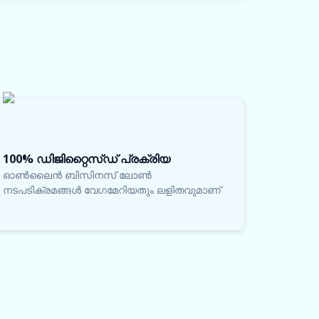
100% ഡിജിറ്റൈസ്ഡ് പ്രക്രിയ
ഓൺലൈൻ ബിസിനസ് ലോൺ
നടപടിക്രമങ്ങൾ വേഗമേറിയതും ലളിതവുമാണ്