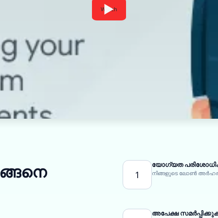
Watch
യോഗ്യത പരിശോധിക
എങ്ങനെ
1
നിങ്ങളുടെ ലോൺ അർഹത
അപേക്ഷ സമർപ്പിക്കു