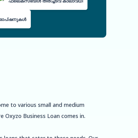
ഫ്ലെക്സിബിൾ തിരിച്ചടവ് കാലാവധി
ഓപ്ഷനുകൾ
 home to various small and medium
ere Oxyzo Business Loan comes in.