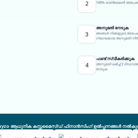
2
100% ഓൺലൈൻ അപേക്ഷാ 
അനുമതി നേടുക
3
ഞങ്ങൾ നിങ്ങളുടെ അപേക
ന്യായമായ അനുമതി നിർദ്
ഫണ്ട് സ്വീകരിക്കുക
4
അനുമതി ലഭിച്ച് 2 ദിവസ
നേടുക
xyzo ആധുനിക കസ്റ്റമൈസ്ഡ് ഫിനാൻസിംഗ് ഉൽപ്പന്നങ്ങൾ നൽകുന്