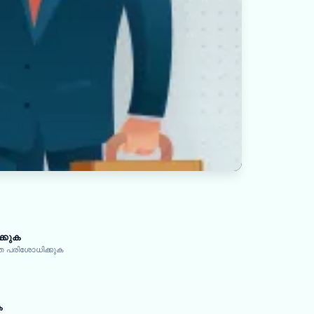
്കുക
 പരിശോധിക്കുക
ക