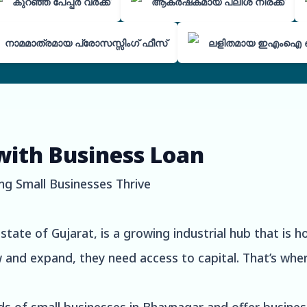
കുറഞ്ഞ പേപ്പർ വർക്ക്
ആകർഷകമായ പലിശ നിരക്ക്
നാമമാത്രമായ പ്രോസസ്സിംഗ് ഫീസ്
ലളിതമായ ഇഎംഐ 
with Business Loan
ng Small Businesses Thrive
state of Gujarat, is a growing industrial hub that is
w and expand, they need access to capital. That’s wh