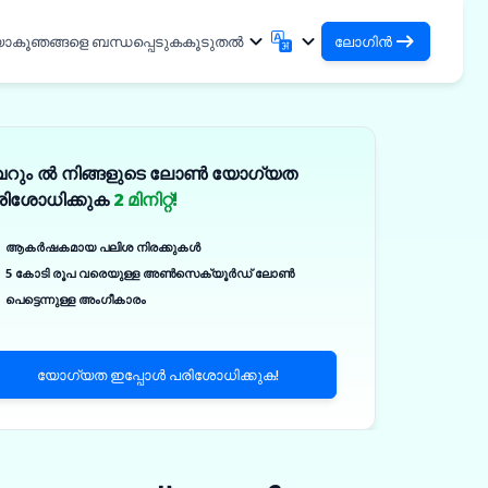
യാകൂ
ഞങ്ങളെ ബന്ധപ്പെടുക
കൂടുതൽ
ലോഗിൻ
ലോഗിൻ
English
मराठी
നിങ്ങളുടെ ലോണുകളും
English
Marathi
െറും ൽ നിങ്ങളുടെ ലോൺ യോഗ്യത
हिन्दी
বাংলা
ഓർഗനൈസേഷനുകളും ആക്സസ്
രിശോധിക്കുക
2 മിനിറ്റ്!
ചെയ്യുക
Hindi
Bengali
DSA ആയി ലോഗിൻ ചെയ്യുക
ગુજરાતી
ਪੰਜਾਬੀ
ആകർഷകമായ പലിശ നിരക്കുകൾ
നിങ്ങളുടെ ക്ലയന്റുകളെ മാനേജ്
Gujarati
Punjabi
5 കോടി രൂപ വരെയുള്ള അൺസെക്യൂർഡ് ലോൺ
ଓଡ଼ିଆ
ಕನ್ನಡ
ചെയ്യുന്നതിനുള്ള ആക്സസ്
കൾ
പെട്ടെന്നുള്ള അംഗീകാരം
Oriya
Kannada
ിക്കൽ
தமிழ்
മലയാളം
✓
Tamil
Malayalam
യോഗ്യത ഇപ്പോൾ പരിശോധിക്കുക!
తెలుగు
Telugu