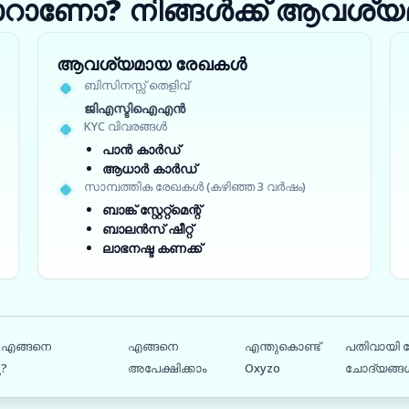
ാറാണോ? നിങ്ങൾക്ക് ആവശ്യമ
ആവശ്യമായ രേഖകൾ
ബിസിനസ്സ് തെളിവ്
ജിഎസ്ടിഐഎൻ
KYC വിവരങ്ങൾ
പാൻ കാർഡ്
ആധാർ കാർഡ്
സാമ്പത്തിക രേഖകൾ (കഴിഞ്ഞ 3 വർഷം)
ബാങ്ക് സ്റ്റേറ്റ്‌മെന്റ്
ബാലൻസ് ഷീറ്റ്
ലാഭനഷ്ട കണക്ക്
 എങ്ങനെ
എങ്ങനെ
എന്തുകൊണ്ട്
പതിവായി ച
ു?
അപേക്ഷിക്കാം
Oxyzo
ചോദ്യങ്ങ