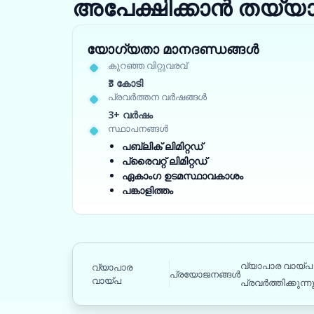
അപേക്ഷിക്കാൻ തയ്യ
യോഗ്യതാ മാനദണ്ഡങ്ങൾ
കുറഞ്ഞ വിറ്റുവരവ്
₹3 കോടി
പ്രവർത്തന വർഷങ്ങൾ
3+ വർഷം
സ്ഥാപനങ്ങൾ
പബ്ലിക് ലിമിറ്റഡ്
പ്രൈവറ്റ് ലിമിറ്റഡ്
ഏകാംഗ ഉടമസ്ഥാവകാശം
പങ്കാളിത്തം
വ്യാപാര വായ്പ
വ്യാപാര
പ്രയോജനങ്ങൾ
വായ്പ
പ്രവർത്തിക്കുന്ന