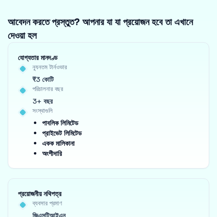
আবেদন করতে প্রস্তুত? আপনার যা যা প্রয়োজন হবে তা এখানে
দেওয়া হল
যোগ্যতার মানদণ্ড
ন্যূনতম টার্নওভার
₹3 কোটি
পরিচালনার বছর
3+ বছর
সংস্থাগুলি
পাবলিক লিমিটেড
প্রাইভেট লিমিটেড
একক মালিকানা
অংশীদারি
প্রয়োজনীয় নথিপত্র
ব্যবসার প্রমাণ
জিএসটিআইএন