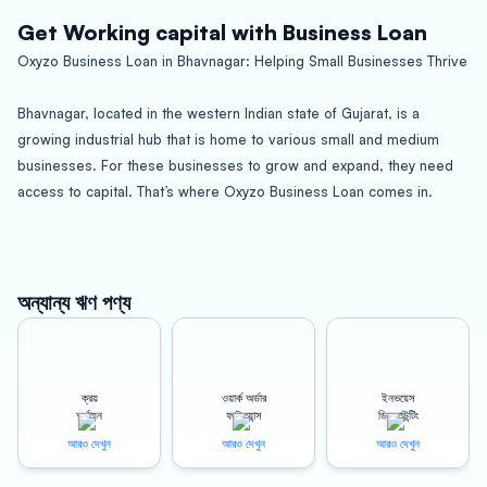
Get Working capital with Business Loan
Oxyzo Business Loan in Bhavnagar: Helping Small Businesses Thrive
Bhavnagar, located in the western Indian state of Gujarat, is a
growing industrial hub that is home to various small and medium
businesses. For these businesses to grow and expand, they need
access to capital. That’s where Oxyzo Business Loan comes in.
At Oxyzo, we understand the unique needs of small businesses in
Bhavnagar and offer business loans that cater to these needs. Our
loans come with a range of benefits that make them the best choice
অন্যান্য ঋণ পণ্য
for small business owners who are looking to expand their
businesses.
ক্রয়
ওয়ার্ক অর্ডার
ইনভয়েস
Benefits of Oxyzo Business Loan in Bhavnagar:
অর্থায়ন
ফাইন্যান্স
ডিসকাউন্টিং
আরও দেখুন
আরও দেখুন
আরও দেখুন
Collateral-Free Loans: Our business loans in Bhavnagar are
collateral-free, which means that you don’t need to pledge any