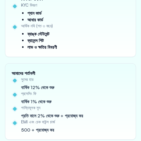
KYC বিবরণ
প্যান কার্ড
আধার কার্ড
আর্থিক নথি (গত ৩ বছর)
ব্যাঙ্ক স্টেটমেন্ট
ব্যালেন্স শিট
লাভ ও ক্ষতির বিবরণী
আমাদের শর্তাবলী
সুদের হার
বার্ষিক 12% থেকে শুরু
প্রসেসিং ফি
বার্ষিক 1% থেকে শুরু
শাস্তিমূলক সুদ
প্রতি মাসে 2% থেকে শুরু + প্রযোজ্য কর
EMI এবং চেক বাউন্স চার্জ
500 + প্রযোজ্য কর