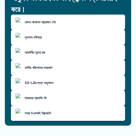
করে।
কোনও জামানত প্রয়োজন নেই
ন্যূনতম নথিপত্র
আকর্ষণীয় সুদের হার
নমনীয় পরিশোধের সময়কাল
48 ঘণ্টার মধ্যে অনুমোদন
নামমাত্র প্রসেসিং ফি
সহজ ইএমআই বিকল্পগুলি