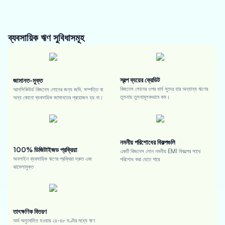
ব্যবসায়িক ঋণ
সুবিধাসমূহ
স্বল্প ব্যয়ের ক্রেডিট
জামানত-মুক্ত
বিজনেস লোনের ওপর ধার্য সুদের হার অন্যান্য ঋণের
আনসিকিউর্ড বিজনেস লোনের জন্য জমি, সম্পত্তি বা
তুলনায় তুলনামূলকভাবে কম।
অন্য কোনো ব্যবসায়িক জামানতের প্রয়োজন হয় না।
নমনীয় পরিশোধের বিকল্পগুলি
100% ডিজিটাইজড প্রক্রিয়া
একটি বিজনেস লোন নমনীয় EMI বিকল্পের সাথে
অনলাইন ব্যবসায়িক ঋণের প্রক্রিয়া দ্রুত এবং
পরিশোধ করা যেতে পারে
ঝামেলামুক্ত
তাৎক্ষণিক বিতরণ
অর্থ অনুমোদিত হওয়ার ২৪-৪৮ ঘণ্টার মধ্যে ঋণ