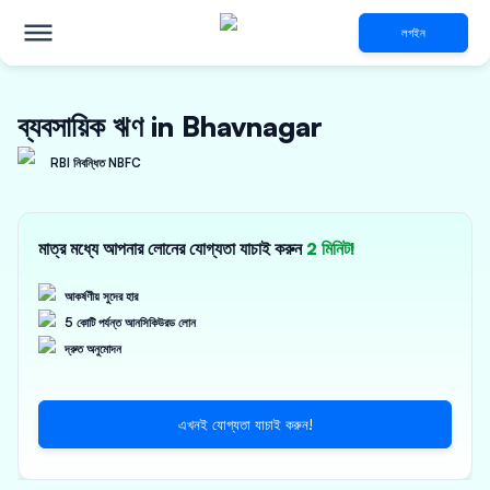
লগইন
ব্যবসায়িক ঋণ in Bhavnagar
RBI নিবন্ধিত NBFC
মাত্র মধ্যে আপনার লোনের যোগ্যতা যাচাই করুন
2 মিনিট!
আকর্ষণীয় সুদের হার
5 কোটি পর্যন্ত আনসিকিউরড লোন
দ্রুত অনুমোদন
এখনই যোগ্যতা যাচাই করুন!