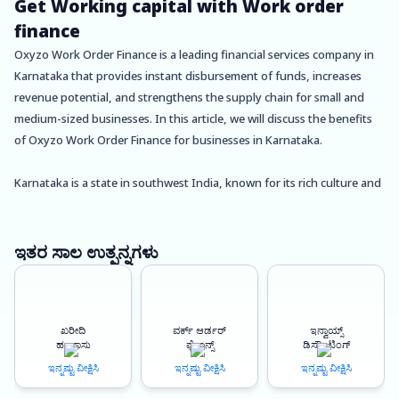
Get Working capital with Work order
finance
Oxyzo Work Order Finance is a leading financial services company in
Karnataka that provides instant disbursement of funds, increases
revenue potential, and strengthens the supply chain for small and
medium-sized businesses. In this article, we will discuss the benefits
of Oxyzo Work Order Finance for businesses in Karnataka.
Karnataka is a state in southwest India, known for its rich culture and
heritage. The state has a diverse economy, with a mix of traditional
and modern industries, including agriculture, manufacturing, and
services. With the recent surge in entrepreneurship and startups in
ಇತರ ಸಾಲ ಉತ್ಪನ್ನಗಳು
the state, there is a growing need for financial services that cater to
the unique requirements of these businesses. Oxyzo Work Order
Finance is one such service that can help businesses in Karnataka
ಖರೀದಿ
ವರ್ಕ್ ಆರ್ಡರ್
ಇನ್ವಾಯ್ಸ್
thrive.
ಹಣಕಾಸು
ಫೈನಾನ್ಸ್
ಡಿಸ್ಕೌಂಟಿಂಗ್
ಇನ್ನಷ್ಟು ವೀಕ್ಷಿಸಿ
ಇನ್ನಷ್ಟು ವೀಕ್ಷಿಸಿ
ಇನ್ನಷ್ಟು ವೀಕ್ಷಿಸಿ
One of the main advantages of Oxyzo Work Order Finance is the
instant disbursement of funds. This can help businesses overcome