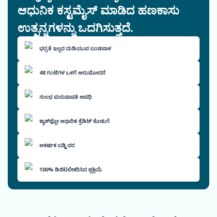
ಆಧುನಿಕ ಕಸ್ಟಮೈಸ್ ಮಾಡಿದ ಹಣಕಾಸು
ಉತ್ಪನ್ನಗಳನ್ನು ಒದಗಿಸುತ್ತದೆ.
ಭದ್ರತೆ ಇಲ್ಲದ ದುಡಿಯುವ ಬಂಡವಾಳ
48 ಗಂಟೆಗಳ ಒಳಗೆ ಅನುಮೋದನೆ
ಸುಲಭ ಮರುಪಾವತಿ ಅವಧಿ
ಕ್ಯಾಶ್‌ಫ್ಲೋ ಆಧಾರಿತ ಕ್ರೆಡಿಟ್ ಕೊಡುಗೆ
ಆಕರ್ಷಕ ಬಡ್ಡಿ ದರ
100% ಡಿಜಿಟಲೀಕರಿಸಿದ ಪ್ರಕ್ರಿಯೆ