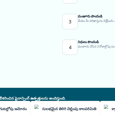
మంజూరు పొందండి
3
మేము మీ దరఖాస్తును విశ్లేషించి
నిధులు పొందండి
4
మంజూరు చేసిన 2 రోజుల్లోపు ప
చిన ఫైనాన్సింగ్ ఉత్పత్తులను అందిస్తుంది.
గంటల్లోపు ఆమోదం
సులభమైన తిరిగి చెల్లింపు కాలపరిమితి
క్