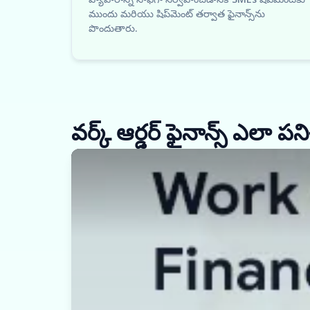
ముందు మరియు షిప్‌మెంట్ తర్వాత ఫైనాన్స్‌ను
పొందుతారు.
వర్క్ ఆర్డర్ ఫైనాన్స్ ఎలా పని