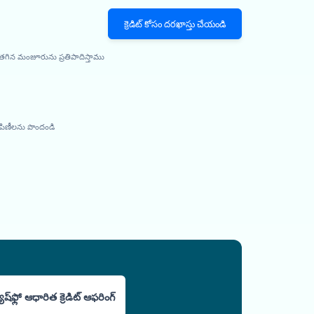
క్రెడిట్ కోసం దరఖాస్తు చేయండి
, తగిన మంజూరును ప్రతిపాదిస్తాము
ంపిణీలను పొందండి
యాష్‌ఫ్లో ఆధారిత క్రెడిట్ ఆఫరింగ్