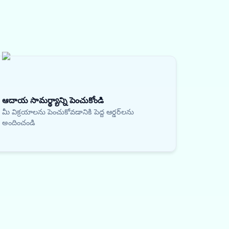
ఆదాయ సామర్థ్యాన్ని పెంచుకోండి
మీ విక్రయాలను పెంచుకోవడానికి పెద్ద ఆర్డర్‌లను
అందించండి