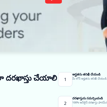
అర్హతను తనిఖీ చేయండి
ఎలా దరఖాస్తు చేయాలి
1
మీ లోన్ అర్హతను తనిఖీ చేయండి
దరఖాస్తును సమర్పించండి
2
100% ఆన్‌లైన్ దరఖాస్తు ఫారమ్‌న