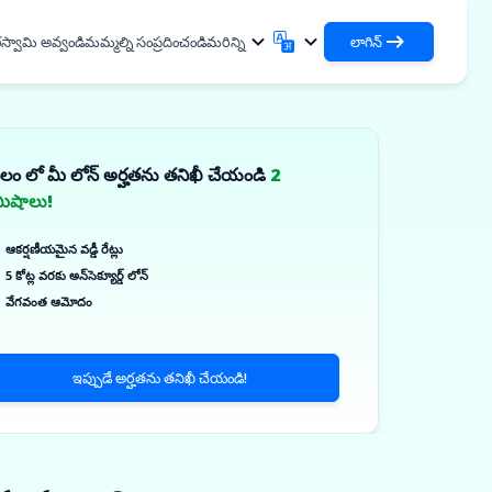
స్వామి అవ్వండి
మమ్మల్ని సంప్రదించండి
మరిన్ని
లాగిన్
లాగిన్
English
मराठी
మీ రుణాలు మరియు సంస్థలను యాక్సెస్ చేయండి
English
Marathi
వలం లో మీ లోన్ అర్హతను తనిఖీ చేయండి
2
DSA గా లాగిన్ చేయండి
हिन्दी
বাংলা
దుపాయాలు
మిషాలు!
మీ క్లయింట్‌లను నిర్వహించడానికి యాక్సెస్
Hindi
Bengali
ગુજરાતી
ਪੰਜਾਬੀ
 పంచుకోండి
ఆకర్షణీయమైన వడ్డీ రేట్లు
Gujarati
Punjabi
లిమర్ మరియు పారిశ్రామిక
5 కోట్ల వరకు అన్‌సెక్యూర్డ్ లోన్
ଓଡ଼ିଆ
ಕನ್ನಡ
లు
వేగవంత ఆమోదం
Oriya
Kannada
ికల్స్ & మెడికల్ ఎక్విప్‌మెంట్స్
தமிழ்
മലയാളം
ార్ మరియు చిన్న పరికరాలు
Tamil
Malayalam
ఇప్పుడే అర్హతను తనిఖీ చేయండి!
తెలుగు
✓
్‌ప్రైజ్‌లు
Telugu