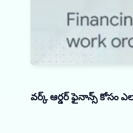
వర్క్ ఆర్డర్ ఫైనాన్స్ కోసం 