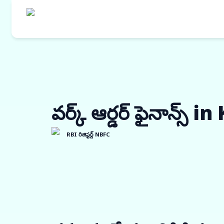
వర్క్ ఆర్డర్ ఫైనాన్స్
RBI రిజిస్టర్డ్ NBFC