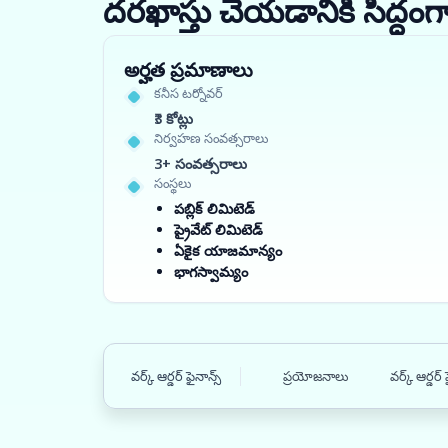
దరఖాస్తు చేయడానికి సిద్
అర్హత ప్రమాణాలు
కనీస టర్నోవర్
₹3 కోట్లు
నిర్వహణ సంవత్సరాలు
3+ సంవత్సరాలు
సంస్థలు
పబ్లిక్ లిమిటెడ్
ప్రైవేట్ లిమిటెడ్
ఏకైక యాజమాన్యం
భాగస్వామ్యం
వర్క్ ఆర్డర్ ఫైనాన్స్
ప్రయోజనాలు
వర్క్ ఆర్డర్