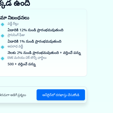
క్కడ ఉంది
మా నిబంధనలు
వడ్డీ రేట్లు
ఏడాదికి 12% నుండి ప్రారంభమవుతుంది
ప్రాసెసింగ్ ఫీజు
ఏడాదికి 1% నుండి ప్రారంభమవుతుంది
అపరాధ వడ్డీ
నెలకు 2% నుండి ప్రారంభమవుతుంది + వర్తించే పన్ను
EMI మరియు చెక్ బౌన్స్ ఛార్జీలు
500 + వర్తించే పన్ను
రచుగా అడిగే ప్రశ్నలు
ఆన్‌లైన్‌లో దరఖాస్తు చేసుకోండి