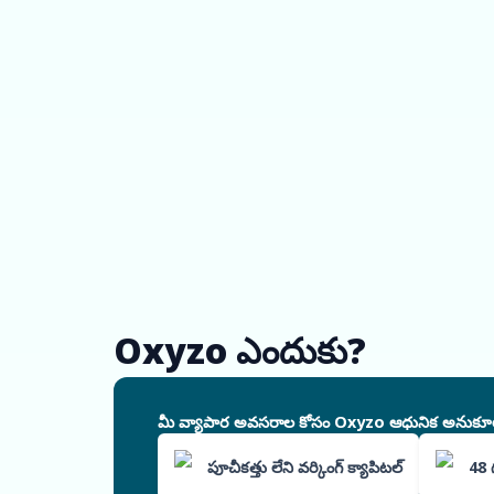
Oxyzo ఎందుకు?
మీ వ్యాపార అవసరాల కోసం Oxyzo ఆధునిక అనుకూలీకరిం
పూచీకత్తు లేని వర్కింగ్ క్యాపిటల్
48 