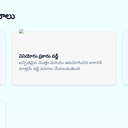
నాలు
వినియోగం ప్రకారం వడ్డీ
ఖచ్చితమైన మొత్తం మరియు ఉపయోగించిన కాలానికి
మాత్రమే వడ్డీ వసూలు చేయబడుతుంది