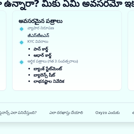
ధంగా ఉన్నారా? మీకు ఏమి అవసరమో ఇ
అవసరమైన పత్రాలు
వ్యాపార నిరూపణ
జీఎస్‌టీఐఎన్
KYC వివరాలు
పాన్ కార్డ్
ఆధార్ కార్డ్
ఆర్థిక పత్రాలు (గత 3 సంవత్సరాలు)
బ్యాంక్ స్టేట్‌మెంట్
బ్యాలెన్స్ షీట్
లాభనష్టాల నివేదిక
 ఫైనాన్స్ ఎలా పనిచేస్తుంది?
ఎలా దరఖాస్తు చేయాలి
Oxyzo ఎందుకు
త