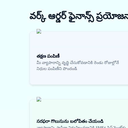
వర్క్ ఆర్డర్ ఫైనాన్స్
ప్రయోజ
తక్షణ పంపిణీ
మీ వ్యాపారాన్ని వృద్ధి చేసుకోవడానికి రెండు రోజుల్లోనే
నిధుల పంపిణీని పొందండి
సరఫరా గొలుసును బలోపేతం చేయండి
వ్యాపారాన్ని సాఫీగా నిర్వహించడానికి SMEs షిప్‌మెంట్‌కు