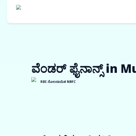
ವೆಂಡರ್ ಫೈನಾನ್ಸ್ in
RBI ನೋಂದಾಯಿತ NBFC