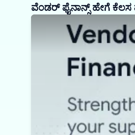
ವೆಂಡರ್ ಫೈನಾನ್ಸ್ ಹೇಗೆ ಕೆಲಸ