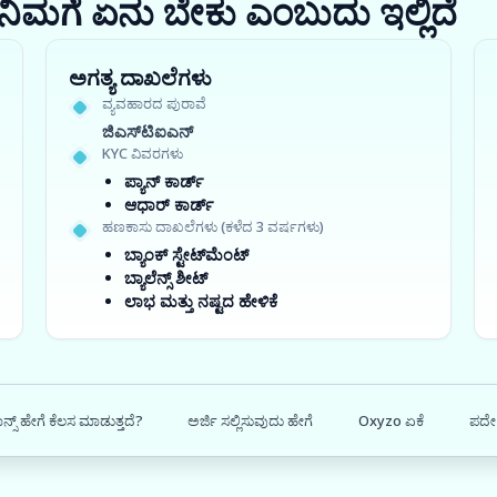
ರಾ? ನಿಮಗೆ ಏನು ಬೇಕು ಎಂಬುದು ಇಲ್ಲಿದೆ
ಅಗತ್ಯ ದಾಖಲೆಗಳು
ವ್ಯವಹಾರದ ಪುರಾವೆ
ಜಿಎಸ್‍ಟಿಐಎನ್
KYC ವಿವರಗಳು
ಪ್ಯಾನ್ ಕಾರ್ಡ್
ಆಧಾರ್ ಕಾರ್ಡ್
ಹಣಕಾಸು ದಾಖಲೆಗಳು (ಕಳೆದ 3 ವರ್ಷಗಳು)
ಬ್ಯಾಂಕ್ ಸ್ಟೇಟ್‌ಮೆಂಟ್
ಬ್ಯಾಲೆನ್ಸ್ ಶೀಟ್
ಲಾಭ ಮತ್ತು ನಷ್ಟದ ಹೇಳಿಕೆ
್ಸ್ ಹೇಗೆ ಕೆಲಸ ಮಾಡುತ್ತದೆ?
ಅರ್ಜಿ ಸಲ್ಲಿಸುವುದು ಹೇಗೆ
Oxyzo ಏಕೆ
ಪದೇ 