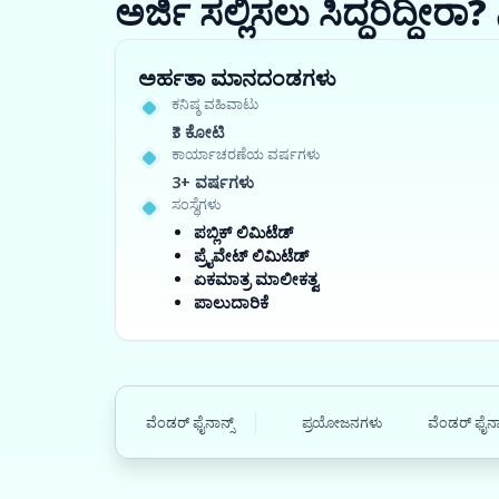
ಅರ್ಜಿ ಸಲ್ಲಿಸಲು ಸಿದ್ಧರಿದ್ದೀ
ಅರ್ಹತಾ ಮಾನದಂಡಗಳು
ಕನಿಷ್ಠ ವಹಿವಾಟು
₹3 ಕೋಟಿ
ಕಾರ್ಯಾಚರಣೆಯ ವರ್ಷಗಳು
3+ ವರ್ಷಗಳು
ಸಂಸ್ಥೆಗಳು
ಪಬ್ಲಿಕ್ ಲಿಮಿಟೆಡ್
ಪ್ರೈವೇಟ್ ಲಿಮಿಟೆಡ್
ಏಕಮಾತ್ರ ಮಾಲೀಕತ್ವ
ಪಾಲುದಾರಿಕೆ
ವೆಂಡರ್ ಫೈನಾನ್ಸ್
ಪ್ರಯೋಜನಗಳು
ವೆಂಡರ್ ಫೈನಾನ