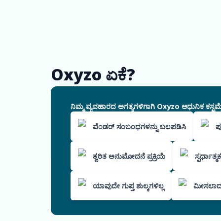
Oxyzo ಏಕೆ?
ನಿಮ್ಮ ವ್ಯವಹಾರದ ಅಗತ್ಯಗಳಿಗಾಗಿ Oxyzo ಆಧುನಿಕ ಕಸ್ಟಮೈ
ವೆಂಡರ್ ಸಂಬಂಧಗಳನ್ನು ಬಲಪಡಿಸಿ
ಪ
ತ್ವರಿತ ಅನುಮೋದನೆ ಪ್ರಕ್ರಿಯೆ
ಸ್ಪರ್ಧಾತ್
ಯಾವುದೇ ಗುಪ್ತ ಶುಲ್ಕಗಳಿಲ್ಲ
ಮೀಸಲಾದ