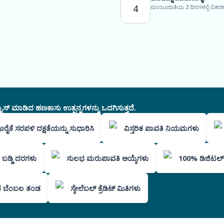
4
ಮಂಜೂರಾತಿಯ 2 ದಿನಗಳಲ್ಲಿ ವಿತರಣೆ
ಸ್ ಮಾಡಿದ ಹಣಕಾಸು ಉತ್ಪನ್ನಗಳನ್ನು ಒದಗಿಸುತ್ತದೆ.
ೂರೈಕೆ ಸರಪಳಿ ದಕ್ಷತೆಯನ್ನು ಸುಧಾರಿಸಿ
ವಿಸ್ತರಿತ ಪಾವತಿ ನಿಯಮಗಳು
ಮಕ ಬಡ್ಡಿ ದರಗಳು
ಸುಲಭ ಮರುಪಾವತಿ ಆಯ್ಕೆಗಳು
100% ಡಿಜಿಟಲ್ ಪ್
 ಬೆಂಬಲ ತಂಡ
ಸ್ಕೇಲೆಬಲ್ ಕ್ರೆಡಿಟ್ ಮಿತಿಗಳು