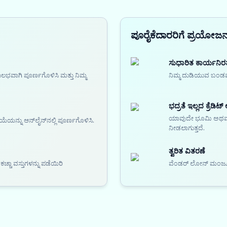
ಪೂರೈಕೆದಾರರಿಗೆ ಪ್ರಯೋಜ
ಸುಧಾರಿತ ಕಾರ್ಯನಿರ
ಲಭವಾಗಿ ಪೂರ್ಣಗೊಳಿಸಿ ಮತ್ತು ನಿಮ್ಮ
ನಿಮ್ಮ ದುಡಿಯುವ ಬಂಡವಾಳ
ಭದ್ರತೆ ಇಲ್ಲದ ಕ್ರೆಡಿಟ್ 
ಯಾವುದೇ ಭೂಮಿ ಅಥವಾ ಆ
ಯನ್ನು ಆನ್‌ಲೈನ್‌ನಲ್ಲಿ ಪೂರ್ಣಗೊಳಿಸಿ.
ನೀಡಲಾಗುತ್ತದೆ.
ತ್ವರಿತ ವಿತರಣೆ
ಾ ವಸ್ತುಗಳನ್ನು ಪಡೆಯಿರಿ
ವೆಂಡರ್ ಲೋನ್ ಮಂಜೂರ