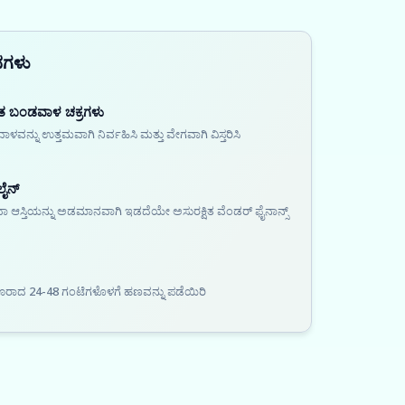
ನಗಳು
ತ ಬಂಡವಾಳ ಚಕ್ರಗಳು
ವನ್ನು ಉತ್ತಮವಾಗಿ ನಿರ್ವಹಿಸಿ ಮತ್ತು ವೇಗವಾಗಿ ವಿಸ್ತರಿಸಿ
ಲೈನ್
ಸ್ತಿಯನ್ನು ಅಡಮಾನವಾಗಿ ಇಡದೆಯೇ ಅಸುರಕ್ಷಿತ ವೆಂಡರ್ ಫೈನಾನ್ಸ್
ಾದ 24-48 ಗಂಟೆಗಳೊಳಗೆ ಹಣವನ್ನು ಪಡೆಯಿರಿ