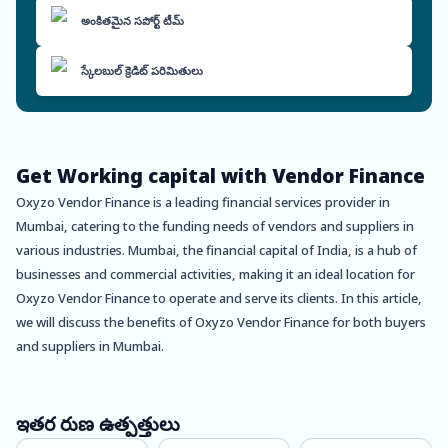
అంకితమైన సపోర్ట్ టీమ్
స్కేలబుల్ క్రెడిట్ పరిమితులు
Get Working capital with Vendor Finance
Oxyzo Vendor Finance is a leading financial services provider in
Mumbai, catering to the funding needs of vendors and suppliers in
various industries. Mumbai, the financial capital of India, is a hub of
businesses and commercial activities, making it an ideal location for
Oxyzo Vendor Finance to operate and serve its clients. In this article,
we will discuss the benefits of Oxyzo Vendor Finance for both buyers
and suppliers in Mumbai.
About Mumbai
Mumbai is the capital city of Maharashtra and is known for its diverse
culture, architecture, and of course, the Bollywood film industry. It is
ఇతర రుణ ఉత్పత్తులు
also one of the largest commercial and financial centers in India, with