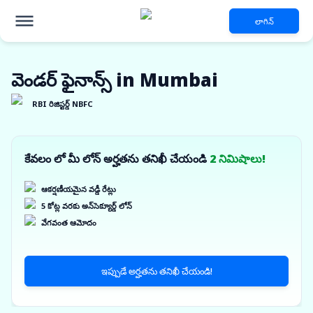
లాగిన్
వెండర్ ఫైనాన్స్ in Mumbai
RBI రిజిస్టర్డ్ NBFC
కేవలం లో మీ లోన్ అర్హతను తనిఖీ చేయండి
2 నిమిషాలు!
ఆకర్షణీయమైన వడ్డీ రేట్లు
5 కోట్ల వరకు అన్‌సెక్యూర్డ్ లోన్
వేగవంత ఆమోదం
ఇప్పుడే అర్హతను తనిఖీ చేయండి!