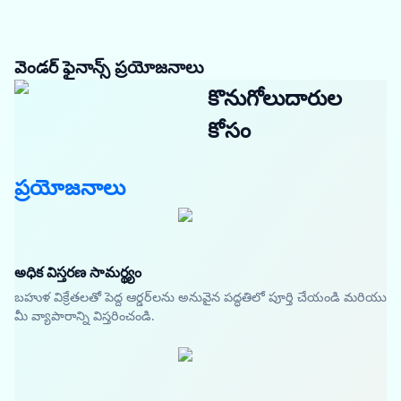
వెండర్ ఫైనాన్స్ ప్రయోజనాలు
కొనుగోలుదారుల
కోసం
ప్రయోజనాలు
అధిక విస్తరణ సామర్థ్యం
బహుళ విక్రేతలతో పెద్ద ఆర్డర్‌లను అనువైన పద్ధతిలో పూర్తి చేయండి మరియు
మీ వ్యాపారాన్ని విస్తరించండి.