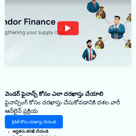
Watch
వెండర్ ఫైనాన్స్ కోసం ఎలా దరఖాస్తు చేయాలి
ఫైనాన్సింగ్ కోసం దరఖాస్తు చేసుకోవడానికి దశల వారీ
ఆన్‌లైన్ ప్రక్రియ
క్రెడిట్ కోసం దరఖాస్తు చేయండి
అర్హతను తనిఖీ చేయండి
1