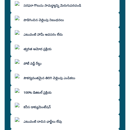
సరఫరా గొలుసు సామర్థ్యాన్ని మెరుగుపరచండి
పొడిగించిన చెల్లింపు నిబంధనలు
ఎటువంటి హామీ అవసరం లేదు
త్వరిత ఆమోద ప్రక్రియ
పోటీ వడ్డీ రేట్లు
సౌకర్యవంతమైన తిరిగి చెల్లింపు ఎంపికలు
100% డిజిటల్ ప్రక్రియ
కనీస డాక్యుమెంటేషన్
ఎటువంటి దాచిన ఛార్జీలు లేవు