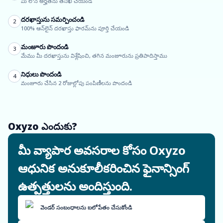
మీ లోన్ అర్హతను తనిఖీ చేయండి
దరఖాస్తును సమర్పించండి
2
100% ఆన్‌లైన్ దరఖాస్తు ఫారమ్‌ను పూర్తి చేయండి
మంజూరు పొందండి
3
మేము మీ దరఖాస్తును విశ్లేషించి, తగిన మంజూరును ప్రతిపాదిస్తాము
నిధులు పొందండి
4
మంజూరు చేసిన 2 రోజుల్లోపు పంపిణీలను పొందండి
Oxyzo ఎందుకు?
మీ వ్యాపార అవసరాల కోసం Oxyzo
ఆధునిక అనుకూలీకరించిన ఫైనాన్సింగ్
ఉత్పత్తులను అందిస్తుంది.
వెండర్ సంబంధాలను బలోపేతం చేసుకోండి