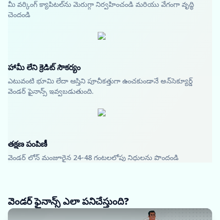
మీ వర్కింగ్ క్యాపిటల్‌ను మెరుగ్గా నిర్వహించండి మరియు వేగంగా వృద్ధి
చెందండి
హామీ లేని క్రెడిట్ సౌకర్యం
ఎటువంటి భూమి లేదా ఆస్తిని పూచీకత్తుగా ఉంచకుండానే అన్‌సెక్యూర్డ్
వెండర్ ఫైనాన్స్ ఇవ్వబడుతుంది.
తక్షణ పంపిణీ
వెండర్ లోన్ మంజూరైన 24-48 గంటలలోపు నిధులను పొందండి
వెండర్ ఫైనాన్స్ ఎలా పనిచేస్తుంది?