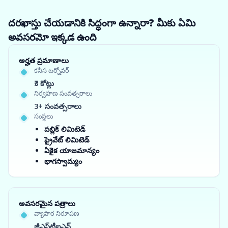
దరఖాస్తు చేయడానికి సిద్ధంగా ఉన్నారా? మీకు ఏమి
అవసరమో ఇక్కడ ఉంది
అర్హత ప్రమాణాలు
కనీస టర్నోవర్
₹3 కోట్లు
నిర్వహణ సంవత్సరాలు
3+ సంవత్సరాలు
సంస్థలు
పబ్లిక్ లిమిటెడ్
ప్రైవేట్ లిమిటెడ్
ఏకైక యాజమాన్యం
భాగస్వామ్యం
అవసరమైన పత్రాలు
వ్యాపార నిరూపణ
జీఎస్‌టీఐఎన్