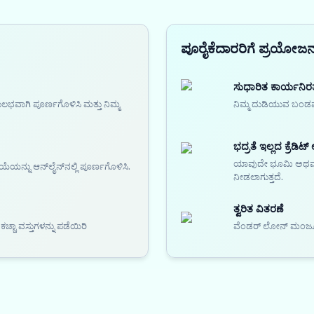
ಪೂರೈಕೆದಾರರಿಗೆ ಪ್ರಯೋಜ
ಸುಧಾರಿತ ಕಾರ್ಯನಿರ
ಲಭವಾಗಿ ಪೂರ್ಣಗೊಳಿಸಿ ಮತ್ತು ನಿಮ್ಮ
ನಿಮ್ಮ ದುಡಿಯುವ ಬಂಡವಾಳ
ಭದ್ರತೆ ಇಲ್ಲದ ಕ್ರೆಡಿಟ್ 
ಯಾವುದೇ ಭೂಮಿ ಅಥವಾ ಆ
ಯನ್ನು ಆನ್‌ಲೈನ್‌ನಲ್ಲಿ ಪೂರ್ಣಗೊಳಿಸಿ.
ನೀಡಲಾಗುತ್ತದೆ.
ತ್ವರಿತ ವಿತರಣೆ
ಾ ವಸ್ತುಗಳನ್ನು ಪಡೆಯಿರಿ
ವೆಂಡರ್ ಲೋನ್ ಮಂಜೂರ