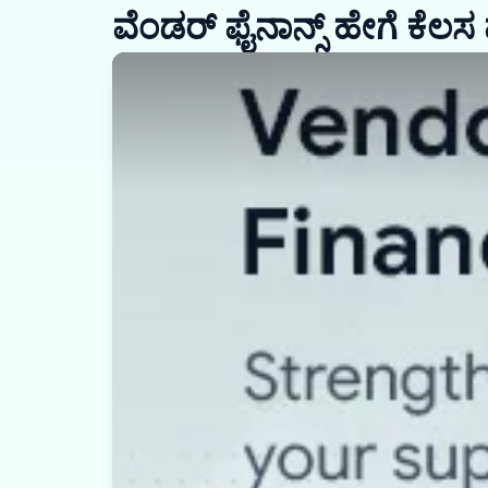
ವೆಂಡರ್ ಫೈನಾನ್ಸ್ ಹೇಗೆ ಕೆಲಸ