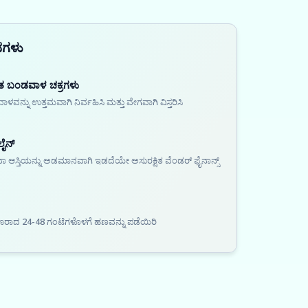
ನಗಳು
ತ ಬಂಡವಾಳ ಚಕ್ರಗಳು
ವನ್ನು ಉತ್ತಮವಾಗಿ ನಿರ್ವಹಿಸಿ ಮತ್ತು ವೇಗವಾಗಿ ವಿಸ್ತರಿಸಿ
ಲೈನ್
ಸ್ತಿಯನ್ನು ಅಡಮಾನವಾಗಿ ಇಡದೆಯೇ ಅಸುರಕ್ಷಿತ ವೆಂಡರ್ ಫೈನಾನ್ಸ್
ಾದ 24-48 ಗಂಟೆಗಳೊಳಗೆ ಹಣವನ್ನು ಪಡೆಯಿರಿ