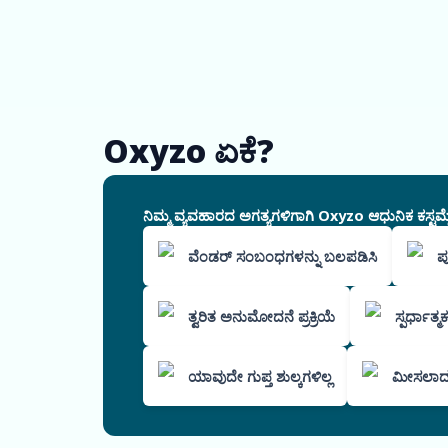
Oxyzo ಏಕೆ?
ನಿಮ್ಮ ವ್ಯವಹಾರದ ಅಗತ್ಯಗಳಿಗಾಗಿ Oxyzo ಆಧುನಿಕ ಕಸ್ಟಮೈ
ವೆಂಡರ್ ಸಂಬಂಧಗಳನ್ನು ಬಲಪಡಿಸಿ
ಪ
ತ್ವರಿತ ಅನುಮೋದನೆ ಪ್ರಕ್ರಿಯೆ
ಸ್ಪರ್ಧಾತ್
ಯಾವುದೇ ಗುಪ್ತ ಶುಲ್ಕಗಳಿಲ್ಲ
ಮೀಸಲಾದ