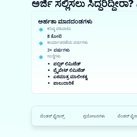
ಅರ್ಜಿ ಸಲ್ಲಿಸಲು ಸಿದ್ಧರಿದ್ದೀ
ಅರ್ಹತಾ ಮಾನದಂಡಗಳು
ಕನಿಷ್ಠ ವಹಿವಾಟು
₹3 ಕೋಟಿ
ಕಾರ್ಯಾಚರಣೆಯ ವರ್ಷಗಳು
3+ ವರ್ಷಗಳು
ಸಂಸ್ಥೆಗಳು
ಪಬ್ಲಿಕ್ ಲಿಮಿಟೆಡ್
ಪ್ರೈವೇಟ್ ಲಿಮಿಟೆಡ್
ಏಕಮಾತ್ರ ಮಾಲೀಕತ್ವ
ಪಾಲುದಾರಿಕೆ
ವೆಂಡರ್ ಫೈನಾನ್ಸ್
ಪ್ರಯೋಜನಗಳು
ವೆಂಡರ್ ಫೈನಾನ