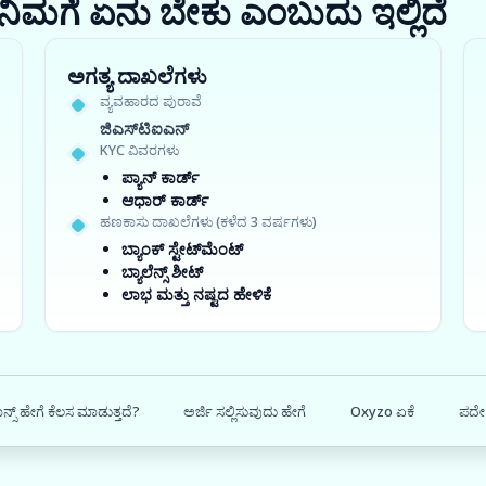
ರಾ? ನಿಮಗೆ ಏನು ಬೇಕು ಎಂಬುದು ಇಲ್ಲಿದೆ
ಅಗತ್ಯ ದಾಖಲೆಗಳು
ವ್ಯವಹಾರದ ಪುರಾವೆ
ಜಿಎಸ್‍ಟಿಐಎನ್
KYC ವಿವರಗಳು
ಪ್ಯಾನ್ ಕಾರ್ಡ್
ಆಧಾರ್ ಕಾರ್ಡ್
ಹಣಕಾಸು ದಾಖಲೆಗಳು (ಕಳೆದ 3 ವರ್ಷಗಳು)
ಬ್ಯಾಂಕ್ ಸ್ಟೇಟ್‌ಮೆಂಟ್
ಬ್ಯಾಲೆನ್ಸ್ ಶೀಟ್
ಲಾಭ ಮತ್ತು ನಷ್ಟದ ಹೇಳಿಕೆ
್ಸ್ ಹೇಗೆ ಕೆಲಸ ಮಾಡುತ್ತದೆ?
ಅರ್ಜಿ ಸಲ್ಲಿಸುವುದು ಹೇಗೆ
Oxyzo ಏಕೆ
ಪದೇ 