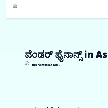
ವೆಂಡರ್ ಫೈನಾನ್ಸ್ in 
RBI ನೋಂದಾಯಿತ NBFC