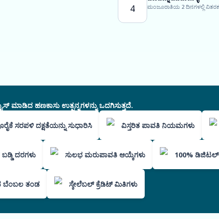
4
ಮಂಜೂರಾತಿಯ 2 ದಿನಗಳಲ್ಲಿ ವಿತರಣೆ
ಸ್ ಮಾಡಿದ ಹಣಕಾಸು ಉತ್ಪನ್ನಗಳನ್ನು ಒದಗಿಸುತ್ತದೆ.
ೂರೈಕೆ ಸರಪಳಿ ದಕ್ಷತೆಯನ್ನು ಸುಧಾರಿಸಿ
ವಿಸ್ತರಿತ ಪಾವತಿ ನಿಯಮಗಳು
ಮಕ ಬಡ್ಡಿ ದರಗಳು
ಸುಲಭ ಮರುಪಾವತಿ ಆಯ್ಕೆಗಳು
100% ಡಿಜಿಟಲ್ ಪ್
 ಬೆಂಬಲ ತಂಡ
ಸ್ಕೇಲೆಬಲ್ ಕ್ರೆಡಿಟ್ ಮಿತಿಗಳು