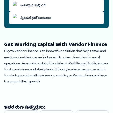
అంకితమైన సపోర్ట్ టీమ్
స్కేలబుల్ క్రెడిట్ పరిమితులు
Get Working capital with Vendor Finance
Oxyzo Vendor Finance is an innovative solution that helps small and
medium-sized businesses in Asansol to streamline their financial
operations. Asansol is a city in the state of West Bengal, India, known
for its coal mines and steel plants. The city is also emerging as a hub
for startups and small businesses, and Oxyzo Vendor Finance is here
to support their growth.
For buyers, Oxyzo Vendor Finance offers high scalability, digital and
hassle-free transactions, and cheaper credit compared to supplier
credit. With Oxyzo, businesses can access unsecured credit lines that
ఇతర రుణ ఉత్పత్తులు
can help them finance their inventory and other business expenses