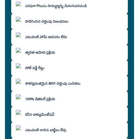
సరఫరా గొలుసు సామర్థ్యాన్ని మెరుగుపరచండి
పొడిగించిన చెల్లింపు నిబంధనలు
ఎటువంటి హామీ అవసరం లేదు
త్వరిత ఆమోద ప్రక్రియ
పోటీ వడ్డీ రేట్లు
సౌకర్యవంతమైన తిరిగి చెల్లింపు ఎంపికలు
100% డిజిటల్ ప్రక్రియ
కనీస డాక్యుమెంటేషన్
ఎటువంటి దాచిన ఛార్జీలు లేవు