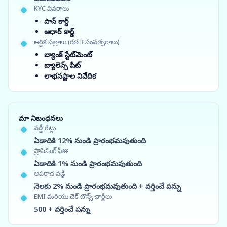
KYC వివరాలు
పాన్ కార్డ్
ఆధార్ కార్డ్
ఆర్థిక పత్రాలు (గత 3 సంవత్సరాలు)
బ్యాంక్ స్టేట్‌మెంట్
బ్యాలెన్స్ షీట్
లాభనష్టాల నివేదిక
మా నిబంధనలు
వడ్డీ రేట్లు
ఏడాదికి 12% నుండి ప్రారంభమవుతుంది
ప్రాసెసింగ్ ఫీజు
ఏడాదికి 1% నుండి ప్రారంభమవుతుంది
అపరాధ వడ్డీ
నెలకు 2% నుండి ప్రారంభమవుతుంది + వర్తించే పన్ను
EMI మరియు చెక్ బౌన్స్ ఛార్జీలు
500 + వర్తించే పన్ను