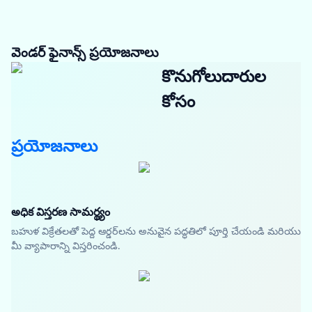
వెండర్ ఫైనాన్స్ ప్రయోజనాలు
కొనుగోలుదారుల
కోసం
ప్రయోజనాలు
అధిక విస్తరణ సామర్థ్యం
బహుళ విక్రేతలతో పెద్ద ఆర్డర్‌లను అనువైన పద్ధతిలో పూర్తి చేయండి మరియు
మీ వ్యాపారాన్ని విస్తరించండి.