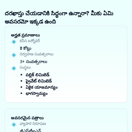
దరఖాస్తు చేయడానికి సిద్ధంగా ఉన్నారా? మీకు ఏమి
అవసరమో ఇక్కడ ఉంది
అర్హత ప్రమాణాలు
కనీస టర్నోవర్
₹3 కోట్లు
నిర్వహణ సంవత్సరాలు
3+ సంవత్సరాలు
సంస్థలు
పబ్లిక్ లిమిటెడ్
ప్రైవేట్ లిమిటెడ్
ఏకైక యాజమాన్యం
భాగస్వామ్యం
అవసరమైన పత్రాలు
వ్యాపార నిరూపణ
జీఎస్‌టీఐఎన్