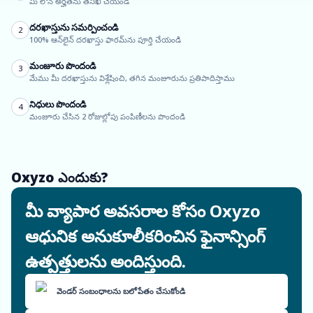
మీ లోన్ అర్హతను తనిఖీ చేయండి
దరఖాస్తును సమర్పించండి
2
100% ఆన్‌లైన్ దరఖాస్తు ఫారమ్‌ను పూర్తి చేయండి
మంజూరు పొందండి
3
మేము మీ దరఖాస్తును విశ్లేషించి, తగిన మంజూరును ప్రతిపాదిస్తాము
నిధులు పొందండి
4
మంజూరు చేసిన 2 రోజుల్లోపు పంపిణీలను పొందండి
Oxyzo ఎందుకు?
మీ వ్యాపార అవసరాల కోసం Oxyzo
ఆధునిక అనుకూలీకరించిన ఫైనాన్సింగ్
ఉత్పత్తులను అందిస్తుంది.
వెండర్ సంబంధాలను బలోపేతం చేసుకోండి