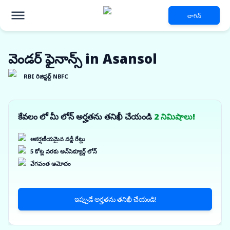
లాగిన్
వెండర్ ఫైనాన్స్ in Asansol
RBI రిజిస్టర్డ్ NBFC
కేవలం లో మీ లోన్ అర్హతను తనిఖీ చేయండి
2 నిమిషాలు!
ఆకర్షణీయమైన వడ్డీ రేట్లు
5 కోట్ల వరకు అన్‌సెక్యూర్డ్ లోన్
వేగవంత ఆమోదం
ఇప్పుడే అర్హతను తనిఖీ చేయండి!