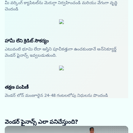
మీ వర్కింగ్ క్యాపిటల్‌ను మెరుగ్గా నిర్వహించండి మరియు వేగంగా వృద్ధి
చెందండి
హామీ లేని క్రెడిట్ సౌకర్యం
ఎటువంటి భూమి లేదా ఆస్తిని పూచీకత్తుగా ఉంచకుండానే అన్‌సెక్యూర్డ్
వెండర్ ఫైనాన్స్ ఇవ్వబడుతుంది.
తక్షణ పంపిణీ
వెండర్ లోన్ మంజూరైన 24-48 గంటలలోపు నిధులను పొందండి
వెండర్ ఫైనాన్స్ ఎలా పనిచేస్తుంది?