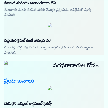
డిజిటల్ మరియు అవాంతరాలు లేని
మంజూరు నుండి పంపిణీ వరకు మొత్తం ప్రక్రియను ఆన్‌లైన్‌లో పూర్తి
చేయండి.
సప్లయర్ క్రెడిట్ కంటే తక్కువ ధర
ముందస్తు చెల్లింపు చేయడం ద్వారా ఉత్తమ ధరలకు ముడి పదార్థాలను
పొందండి
సరఫరాదారుల కోసం
ప్రయోజనాలు
మెరుగైన వర్కింగ్ క్యాపిటల్ సైకిల్స్