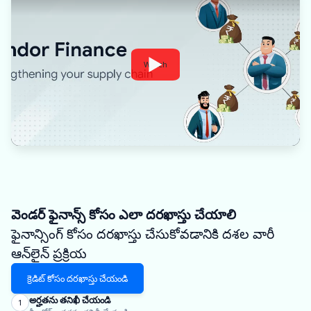
Watch
వెండర్ ఫైనాన్స్ కోసం ఎలా దరఖాస్తు చేయాలి
ఫైనాన్సింగ్ కోసం దరఖాస్తు చేసుకోవడానికి దశల వారీ
ఆన్‌లైన్ ప్రక్రియ
క్రెడిట్ కోసం దరఖాస్తు చేయండి
అర్హతను తనిఖీ చేయండి
1