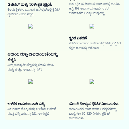
ಅಸುರಕ್ಷಿತ ದುಡಿಯುವ ಬಂಡವಾಳಕ್ಕೆ ಭೂಮಿ,
ಡಿಜಿಟಲ್ ಮತ್ತು ಸರಳೀಕೃತ ಪ್ರಕ್ರಿಯೆ
ಆಸ್ತಿ, BG ಅಥವಾ ಯಾವುದೇ ಇತರ
ಕೆಲವೇ ಕ್ಲಿಕ್‌ಗಳ ಮೂಲಕ ಆನ್‌ಲೈನ್‌ನಲ್ಲಿ ಕ್ರೆಡಿಟ್
ಅಡಮಾನದ ಅಗತ್ಯವಿರುವುದಿಲ್ಲ
ಲೈನ್‌ಗಾಗಿ ಅರ್ಜಿ ಸಲ್ಲಿಸಿ.
ತ್ವರಿತ ವಿತರಣೆ
ಸರಬರಾಜುದಾರರ ಇನ್‌ವಾಯ್ಸ್‌ಗಳನ್ನು ಸಲ್ಲಿಸಿದ
ತಕ್ಷಣ ಹಣವನ್ನು ಪಡೆಯಿರಿ
ಆದಾಯ ಮತ್ತು ಲಾಭದಾಯಕತೆಯನ್ನು
ಹೆಚ್ಚಿಸಿ
ನಿಮ್ಮ ಇನ್‌ಪುಟ್ ವೆಚ್ಚವನ್ನು ಕಡಿಮೆ ಮಾಡಿ
ಮತ್ತು ಹೆಚ್ಚಿನ ಲಾಭವನ್ನು ಗಳಿಸಿ
ಬಳಕೆಗೆ ಅನುಗುಣವಾಗಿ ಬಡ್ಡಿ
ಹೊಂದಿಕೊಳ್ಳುವ ಕ್ರೆಡಿಟ್ ನಿಯಮಗಳು
ನಿಖರವಾದ ಮೊತ್ತ ಮತ್ತು ಬಳಕೆಯ ಅವಧಿಗೆ
ಕಾರ್ಯನಿರತ ಬಂಡವಾಳದ ಅಗತ್ಯತೆಗಳನ್ನು
ಮಾತ್ರ ಬಡ್ಡಿ ದರವನ್ನು ವಿಧಿಸಲಾಗುತ್ತದೆ
ಪೂರೈಸಲು 60-120 ದಿನಗಳ ಕ್ರೆಡಿಟ್
ನಿಯಮಗಳು