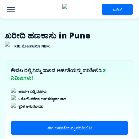
ಲಾಗಿನ್
ಖರೀದಿ ಹಣಕಾಸು in Pune
RBI ನೋಂದಾಯಿತ NBFC
ಕೇವಲ ರಲ್ಲಿ ನಿಮ್ಮ ಸಾಲದ ಅರ್ಹತೆಯನ್ನು ಪರಿಶೀಲಿಸಿ
2
ನಿಮಿಷಗಳು!
ಆಕರ್ಷಕ ಬಡ್ಡಿ ದರಗಳು
5 ಕೋಟಿ ವರೆಗಿನ ಅನ್ ಸೆಕ್ಯೂರ್ಡ್ ಸಾಲ
ತ್ವರಿತ ಅನುಮೋದನ
ಈಗ ಅರ್ಹತೆಯನ್ನು ಪರಿಶೀಲಿಸಿ!