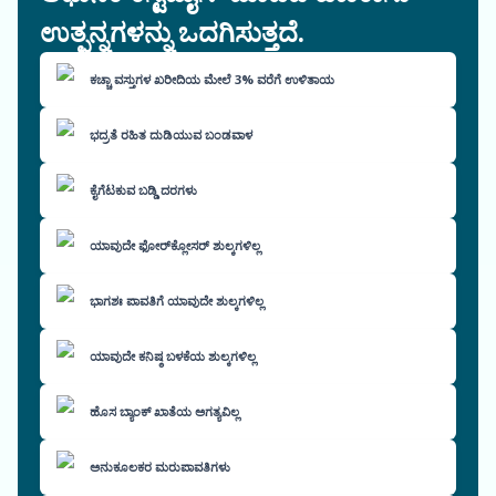
ಉತ್ಪನ್ನಗಳನ್ನು ಒದಗಿಸುತ್ತದೆ.
ಕಚ್ಚಾ ವಸ್ತುಗಳ ಖರೀದಿಯ ಮೇಲೆ 3% ವರೆಗೆ ಉಳಿತಾಯ
ಭದ್ರತೆ ರಹಿತ ದುಡಿಯುವ ಬಂಡವಾಳ
ಕೈಗೆಟಕುವ ಬಡ್ಡಿ ದರಗಳು
ಯಾವುದೇ ಫೋರ್‌ಕ್ಲೋಸರ್ ಶುಲ್ಕಗಳಿಲ್ಲ
ಭಾಗಶಃ ಪಾವತಿಗೆ ಯಾವುದೇ ಶುಲ್ಕಗಳಿಲ್ಲ
ಯಾವುದೇ ಕನಿಷ್ಠ ಬಳಕೆಯ ಶುಲ್ಕಗಳಿಲ್ಲ
ಹೊಸ ಬ್ಯಾಂಕ್ ಖಾತೆಯ ಅಗತ್ಯವಿಲ್ಲ
ಅನುಕೂಲಕರ ಮರುಪಾವತಿಗಳು