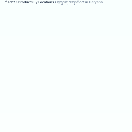
ಹೋಮ್
Products By Locations
ಇನ್ವಾಯ್ಸ್ ಡಿಸ್ಕೌಂಟಿಂಗ್ in Haryana
Overall, Oxyzo Invoice Discounting is an excellent option for
businesses in Haryana that need quick access to working capital
without the hassle of traditional lending institutions. With its
streamlined process, lack of paperwork, and revolving credit options,
Oxyzo can help businesses grow and expand their operations in a
way that is both efficient and effective.