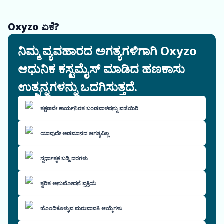
Oxyzo ಏಕೆ?
ನಿಮ್ಮ ವ್ಯವಹಾರದ ಅಗತ್ಯಗಳಿಗಾಗಿ Oxyzo
ಆಧುನಿಕ ಕಸ್ಟಮೈಸ್ ಮಾಡಿದ ಹಣಕಾಸು
ಉತ್ಪನ್ನಗಳನ್ನು ಒದಗಿಸುತ್ತದೆ.
ತಕ್ಷಣವೇ ಕಾರ್ಯನಿರತ ಬಂಡವಾಳವನ್ನು ಪಡೆಯಿರಿ
ಯಾವುದೇ ಅಡಮಾನದ ಅಗತ್ಯವಿಲ್ಲ
ಸ್ಪರ್ಧಾತ್ಮಕ ಬಡ್ಡಿ ದರಗಳು
ತ್ವರಿತ ಅನುಮೋದನೆ ಪ್ರಕ್ರಿಯೆ
ಹೊಂದಿಕೊಳ್ಳುವ ಮರುಪಾವತಿ ಆಯ್ಕೆಗಳು