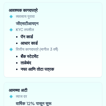
आवश्यक कागदपत्रे
व्यवसाय पुरावा
जीएसटीआयएन
KYC तपशील
पॅन कार्ड
आधार कार्ड
वित्तीय कागदपत्रे (मागील 3 वर्षे)
बँक स्टेटमेंट
ताळेबंद
नफा आणि तोटा पत्रक
आमच्या अटी
व्याज दर
वार्षिक 12% पासून सुरू