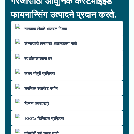
गरजांसाठी आधुनिक कस्टमाइझ्ड
फायनान्सिंग उत्पादने प्रदान करते.
तात्काळ खेळते भांडवल मिळवा
कोणत्याही तारणाची आवश्यकता नाही
स्पर्धात्मक व्याज दर
जलद मंजुरी प्रक्रिया
लवचिक परतफेड पर्याय
किमान कागदपत्रे
100% डिजिटल प्रक्रिया
कोणतेही छुपे शुल्क नाही