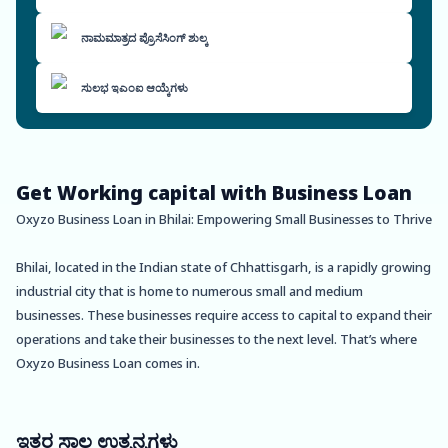
ನಾಮಮಾತ್ರದ ಪ್ರೊಸೆಸಿಂಗ್ ಶುಲ್ಕ
ಸುಲಭ ಇಎಂಐ ಆಯ್ಕೆಗಳು
Get Working capital with Business Loan
Oxyzo Business Loan in Bhilai: Empowering Small Businesses to Thrive
Bhilai, located in the Indian state of Chhattisgarh, is a rapidly growing
industrial city that is home to numerous small and medium
businesses. These businesses require access to capital to expand their
operations and take their businesses to the next level. That’s where
Oxyzo Business Loan comes in.
At Oxyzo, we understand the unique needs of small businesses in
Bhilai and offer business loans that cater to these needs. Our loans
ಇತರ ಸಾಲ ಉತ್ಪನ್ನಗಳು