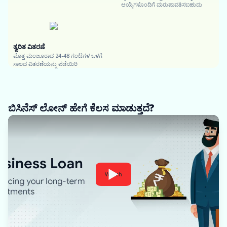
ಆಯ್ಕೆಗಳೊಂದಿಗೆ ಮರುಪಾವತಿಸಬಹುದು
ತ್ವರಿತ ವಿತರಣೆ
ಮೊತ್ತ ಮಂಜೂರಾದ 24-48 ಗಂಟೆಗಳ ಒಳಗೆ
ಸಾಲದ ವಿತರಣೆಯನ್ನು ಪಡೆಯಿರಿ
ಬಿಸಿನೆಸ್ ಲೋನ್ ಹೇಗೆ ಕೆಲಸ ಮಾಡುತ್ತದೆ?
Watch