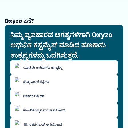
Oxyzo ಏಕೆ?
ನಿಮ್ಮ ವ್ಯವಹಾರದ ಅಗತ್ಯಗಳಿಗಾಗಿ Oxyzo
ಆಧುನಿಕ ಕಸ್ಟಮೈಸ್ ಮಾಡಿದ ಹಣಕಾಸು
ಉತ್ಪನ್ನಗಳನ್ನು ಒದಗಿಸುತ್ತದೆ.
ಯಾವುದೇ ಅಡಮಾನದ ಅಗತ್ಯವಿಲ್ಲ
ಕನಿಷ್ಠ ದಾಖಲೆ ಪತ್ರಗಳು
ಆಕರ್ಷಕ ಬಡ್ಡಿ ದರ
ಹೊಂದಿಕೊಳ್ಳುವ ಮರುಪಾವತಿ ಅವಧಿ
48 ಗಂಟೆಗಳ ಒಳಗೆ ಅನುಮೋದನೆ