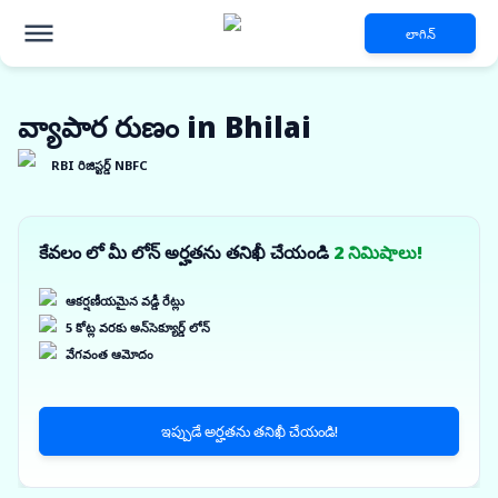
లాగిన్
వ్యాపార రుణం in Bhilai
RBI రిజిస్టర్డ్ NBFC
కేవలం లో మీ లోన్ అర్హతను తనిఖీ చేయండి
2 నిమిషాలు!
ఆకర్షణీయమైన వడ్డీ రేట్లు
5 కోట్ల వరకు అన్‌సెక్యూర్డ్ లోన్
వేగవంత ఆమోదం
ఇప్పుడే అర్హతను తనిఖీ చేయండి!