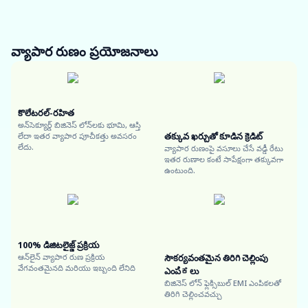
వ్యాపార రుణం
ప్రయోజనాలు
కొలేటరల్-రహిత
అన్‌సెక్యూర్డ్ బిజినెస్ లోన్‌లకు భూమి, ఆస్తి
తక్కువ ఖర్చుతో కూడిన క్రెడిట్
లేదా ఇతర వ్యాపార పూచీకత్తు అవసరం
లేదు.
వ్యాపార రుణంపై వసూలు చేసే వడ్డీ రేటు
ఇతర రుణాల కంటే సాపేక్షంగా తక్కువగా
ఉంటుంది.
100% డిజిటలైజ్డ్ ప్రక్రియ
ఆన్‌లైన్ వ్యాపార రుణ ప్రక్రియ
సౌకర్యవంతమైన తిరిగి చెల్లింపు
వేగవంతమైనది మరియు ఇబ్బంది లేనిది
ఎంపಿಕలు
బిజినెస్ లోన్ ఫ్లెక్సిబుల్ EMI ఎంపికలతో
తిరిగి చెల్లించవచ్చు