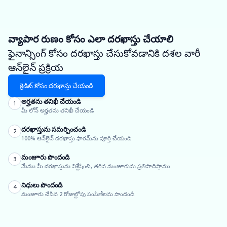
వ్యాపార రుణం కోసం ఎలా దరఖాస్తు చేయాలి
ఫైనాన్సింగ్ కోసం దరఖాస్తు చేసుకోవడానికి దశల వారీ
ఆన్‌లైన్ ప్రక్రియ
క్రెడిట్ కోసం దరఖాస్తు చేయండి
అర్హతను తనిఖీ చేయండి
1
మీ లోన్ అర్హతను తనిఖీ చేయండి
దరఖాస్తును సమర్పించండి
2
100% ఆన్‌లైన్ దరఖాస్తు ఫారమ్‌ను పూర్తి చేయండి
మంజూరు పొందండి
3
మేము మీ దరఖాస్తును విశ్లేషించి, తగిన మంజూరును ప్రతిపాదిస్తాము
నిధులు పొందండి
4
మంజూరు చేసిన 2 రోజుల్లోపు పంపిణీలను పొందండి