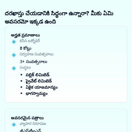
దరఖాస్తు చేయడానికి సిద్ధంగా ఉన్నారా? మీకు ఏమి
అవసరమో ఇక్కడ ఉంది
అర్హత ప్రమాణాలు
కనీస టర్నోవర్
₹3 కోట్లు
నిర్వహణ సంవత్సరాలు
3+ సంవత్సరాలు
సంస్థలు
పబ్లిక్ లిమిటెడ్
ప్రైవేట్ లిమిటెడ్
ఏకైక యాజమాన్యం
భాగస్వామ్యం
అవసరమైన పత్రాలు
వ్యాపార నిరూపణ
జీఎస్‌టీఐఎన్