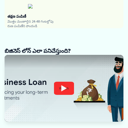
తక్షణ పంపిణీ
మొత్తం మంజూరైన 24-48 గంటల్లోపు
రుణ పంపిణీని పొందండి
బిజినెస్ లోన్ ఎలా పనిచేస్తుంది?
Watch