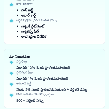
KYC వివరాలు
పాన్ కార్డ్
ఆధార్ కార్డ్
ఆర్థిక పత్రాలు (గత 3 సంవత్సరాలు)
బ్యాంక్ స్టేట్‌మెంట్
బ్యాలెన్స్ షీట్
లాభనష్టాల నివేదిక
మా నిబంధనలు
వడ్డీ రేట్లు
ఏడాదికి 12% నుండి ప్రారంభమవుతుంది
ప్రాసెసింగ్ ఫీజు
ఏడాదికి 1% నుండి ప్రారంభమవుతుంది
అపరాధ వడ్డీ
నెలకు 2% నుండి ప్రారంభమవుతుంది + వర్తించే పన్ను
EMI మరియు చెక్ బౌన్స్ ఛార్జీలు
500 + వర్తించే పన్ను