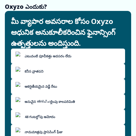
Oxyzo ఎందుకు?
మీ వ్యాపార అవసరాల కోసం Oxyzo
ఆధునిక అనుకూలీకరించిన ఫైనాన్సింగ్
ఉత్పత్తులను అందిస్తుంది.
ఎటువంటి పూచీకత్తు అవసరం లేదు
కనీస వ్రాతపని
ఆకర్షణీయమైన వడ్డీ రేటు
అనువైన തിരിച്ചల్లింపు కాలపరిమితి
48 గంటల్లోపు ఆమోదం
నామమాత్రపు ప్రాసెసింగ్ ఫీజు