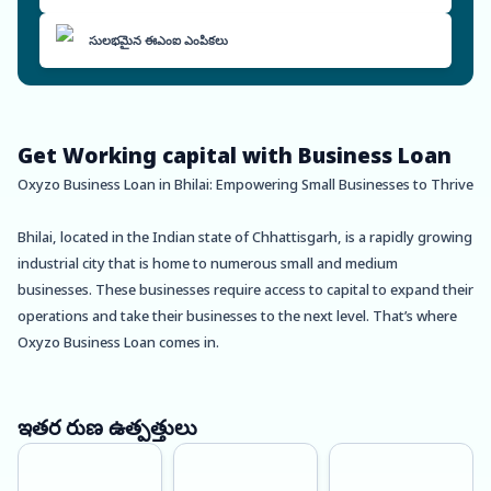
సులభమైన ఈఎంఐ ఎంపికలు
Get Working capital with Business Loan
Oxyzo Business Loan in Bhilai: Empowering Small Businesses to Thrive
Bhilai, located in the Indian state of Chhattisgarh, is a rapidly growing
industrial city that is home to numerous small and medium
businesses. These businesses require access to capital to expand their
operations and take their businesses to the next level. That’s where
Oxyzo Business Loan comes in.
At Oxyzo, we understand the unique needs of small businesses in
Bhilai and offer business loans that cater to these needs. Our loans
ఇతర రుణ ఉత్పత్తులు
come with a range of benefits that make them the best choice for
small business owners who are looking to expand their businesses.