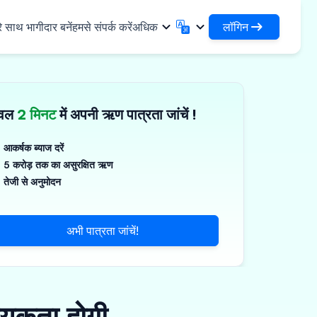
लॉगिन
े साथ भागीदार बनें
हमसे संपर्क करें
अधिक
लॉगिन
English
मराठी
अपने ऋणों और संगठनों तक पहुंचें
English
Marathi
ेवल
2 मिनट
में अपनी ऋण पात्रता जांचें !
DSA के रूप में लॉगिन करें
हिन्दी
বাংলা
✓
नियादी ढांचा
अपने ग्राहकों के प्रबंधन के लिए एक्सेस
Hindi
Bengali
ण
ગુજરાતી
ਪੰਜਾਬੀ
आकर्षक ब्याज दरें
जिस्टिक्स साझा करें
स
5 करोड़ तक का असुरक्षित ऋण
Gujarati
Punjabi
गज़, पॉलिमर और औद्योगिक रसायन
ଓଡ଼ିଆ
ಕನ್ನಡ
तेजी से अनुमोदन
र्मास्यूटिकल्स और चिकित्सा उपकरण
Oriya
Kannada
தமிழ்
മലയാളം
्ति, सौर और लघु उपकरण
अभी पात्रता जांचें!
Tamil
Malayalam
తెలుగు
्ष्म उद्यम
Telugu
्यकता होगी