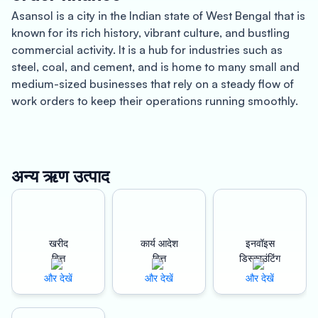
Asansol is a city in the Indian state of West Bengal that is
known for its rich history, vibrant culture, and bustling
commercial activity. It is a hub for industries such as
steel, coal, and cement, and is home to many small and
medium-sized businesses that rely on a steady flow of
work orders to keep their operations running smoothly.
However, managing work orders can be a challenge for
businesses of all sizes, especially when it comes to
financing. Oxyzo Work Order Finance is a solution that
अन्य ऋण उत्पाद
can help businesses in Asansol and beyond overcome
these challenges and take their operations to the next
level.
खरीद
कार्य आदेश
इनवॉइस
One of the key benefits of Oxyzo Work Order Finance is
वित्त
वित्त
डिस्काउंटिंग
instant disbursement. With this solution, businesses can
और देखें
और देखें
और देखें
get access to the funds they need to complete work
orders quickly and efficiently. This can help them avoid