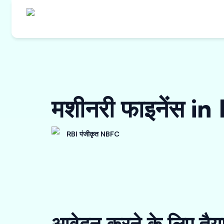
मशीनरी फाइनेंस i
RBI पंजीकृत NBFC
आवेदन करने के लिए तैय