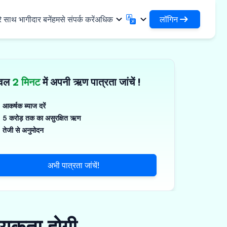
लॉगिन
े साथ भागीदार बनें
हमसे संपर्क करें
अधिक
लॉगिन
English
मराठी
अपने ऋणों और संगठनों तक पहुंचें
English
Marathi
ेवल
2 मिनट
में अपनी ऋण पात्रता जांचें !
DSA के रूप में लॉगिन करें
हिन्दी
বাংলা
✓
नियादी ढांचा
अपने ग्राहकों के प्रबंधन के लिए एक्सेस
Hindi
Bengali
ण
ગુજરાતી
ਪੰਜਾਬੀ
आकर्षक ब्याज दरें
जिस्टिक्स साझा करें
स
5 करोड़ तक का असुरक्षित ऋण
Gujarati
Punjabi
गज़, पॉलिमर और औद्योगिक रसायन
ଓଡ଼ିଆ
ಕನ್ನಡ
तेजी से अनुमोदन
र्मास्यूटिकल्स और चिकित्सा उपकरण
Oriya
Kannada
தமிழ்
മലയാളം
्ति, सौर और लघु उपकरण
अभी पात्रता जांचें!
Tamil
Malayalam
తెలుగు
्ष्म उद्यम
Telugu
्यकता होगी