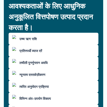
आवश्यकताओं के लिए आधुनिक
अनुकूलित वित्तपोषण उत्पाद प्रदान
करता है।
उच्च ऋण राशि
प्रतिस्पर्धी ब्याज दरें
लचीली पुनर्भुगतान अवधि
न्यूनतम दस्तावेज़ीकरण
त्वरित अनुमोदन प्रक्रिया
विभिन्न अंत-उपयोग विकल्प