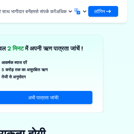
लॉगिन
े साथ भागीदार बनें
हमसे संपर्क करें
अधिक
लॉगिन
English
मराठी
अपने ऋणों और संगठनों तक पहुंचें
English
Marathi
ेवल
2 मिनट
में अपनी ऋण पात्रता जांचें !
DSA के रूप में लॉगिन करें
हिन्दी
বাংলা
✓
नियादी ढांचा
अपने ग्राहकों के प्रबंधन के लिए एक्सेस
Hindi
Bengali
ण
ગુજરાતી
ਪੰਜਾਬੀ
आकर्षक ब्याज दरें
जिस्टिक्स साझा करें
स
5 करोड़ तक का असुरक्षित ऋण
Gujarati
Punjabi
गज़, पॉलिमर और औद्योगिक रसायन
ଓଡ଼ିଆ
ಕನ್ನಡ
तेजी से अनुमोदन
र्मास्यूटिकल्स और चिकित्सा उपकरण
Oriya
Kannada
தமிழ்
മലയാളം
्ति, सौर और लघु उपकरण
अभी पात्रता जांचें!
Tamil
Malayalam
తెలుగు
्ष्म उद्यम
Telugu
्यकता होगी