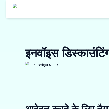
इनवॉइस डिस्काउंटि
RBI पंजीकृत NBFC
आवेदन करने के लिए तैय