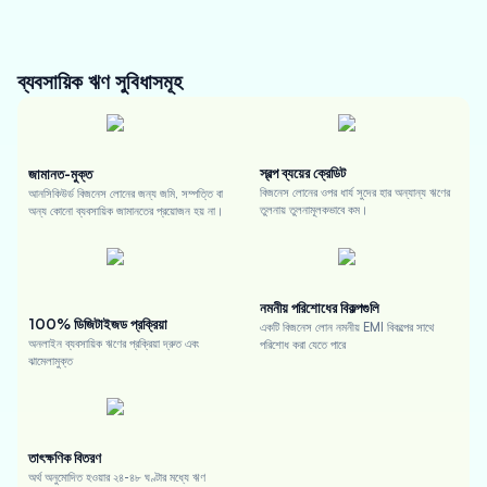
ব্যবসায়িক ঋণ
সুবিধাসমূহ
স্বল্প ব্যয়ের ক্রেডিট
জামানত-মুক্ত
বিজনেস লোনের ওপর ধার্য সুদের হার অন্যান্য ঋণের
আনসিকিউর্ড বিজনেস লোনের জন্য জমি, সম্পত্তি বা
তুলনায় তুলনামূলকভাবে কম।
অন্য কোনো ব্যবসায়িক জামানতের প্রয়োজন হয় না।
নমনীয় পরিশোধের বিকল্পগুলি
100% ডিজিটাইজড প্রক্রিয়া
একটি বিজনেস লোন নমনীয় EMI বিকল্পের সাথে
অনলাইন ব্যবসায়িক ঋণের প্রক্রিয়া দ্রুত এবং
পরিশোধ করা যেতে পারে
ঝামেলামুক্ত
তাৎক্ষণিক বিতরণ
অর্থ অনুমোদিত হওয়ার ২৪-৪৮ ঘণ্টার মধ্যে ঋণ