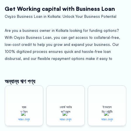
Get Working capital with Business Loan
Oxyzo Business Loan in Kolkata: Unlock Your Business Potential
Are you a business owner in Kolkata looking for funding options?
With Oxyzo Business Loan, you can get access to collateral-free,
low-cost credit to help you grow and expand your business. Our
100% digitized process ensures quick and hassle-free loan
disbursal, and our flexible repayment options make it easy to
manage your finances.
But before we dive into the benefits of Oxyzo Business Loan, let’s
অন্যান্য ঋণ পণ্য
take a quick look at Kolkata.
About Kolkata
ক্রয়
ওয়ার্ক অর্ডার
ইনভয়েস
অর্থায়ন
ফাইন্যান্স
ডিসকাউন্টিং
Kolkata, also known as the City of Joy, is the cultural capital of India.
আরও দেখুন
আরও দেখুন
আরও দেখুন
It is the commercial and financial hub of Eastern India and is home to
a diverse range of industries such as textiles, jute, electronics, and