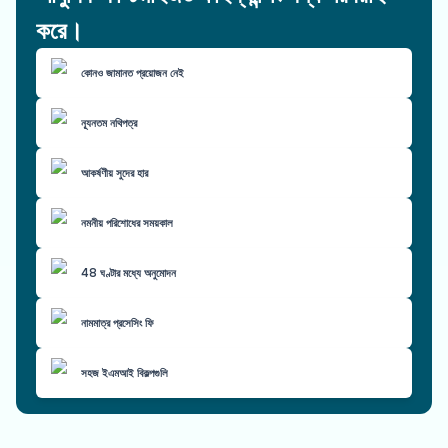
করে।
কোনও জামানত প্রয়োজন নেই
ন্যূনতম নথিপত্র
আকর্ষণীয় সুদের হার
নমনীয় পরিশোধের সময়কাল
48 ঘণ্টার মধ্যে অনুমোদন
নামমাত্র প্রসেসিং ফি
সহজ ইএমআই বিকল্পগুলি