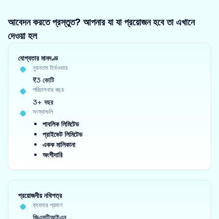
আবেদন করতে প্রস্তুত? আপনার যা যা প্রয়োজন হবে তা এখানে
দেওয়া হল
যোগ্যতার মানদণ্ড
ন্যূনতম টার্নওভার
₹3 কোটি
পরিচালনার বছর
3+ বছর
সংস্থাগুলি
পাবলিক লিমিটেড
প্রাইভেট লিমিটেড
একক মালিকানা
অংশীদারি
প্রয়োজনীয় নথিপত্র
ব্যবসার প্রমাণ
জিএসটিআইএন