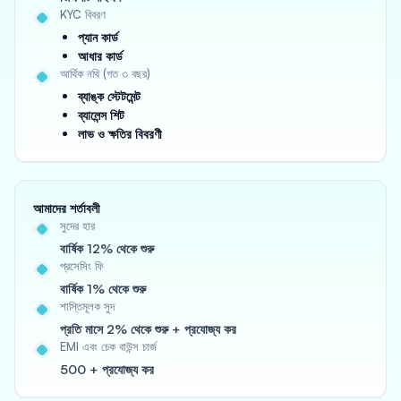
KYC বিবরণ
প্যান কার্ড
আধার কার্ড
আর্থিক নথি (গত ৩ বছর)
ব্যাঙ্ক স্টেটমেন্ট
ব্যালেন্স শিট
লাভ ও ক্ষতির বিবরণী
আমাদের শর্তাবলী
সুদের হার
বার্ষিক 12% থেকে শুরু
প্রসেসিং ফি
বার্ষিক 1% থেকে শুরু
শাস্তিমূলক সুদ
প্রতি মাসে 2% থেকে শুরু + প্রযোজ্য কর
EMI এবং চেক বাউন্স চার্জ
500 + প্রযোজ্য কর