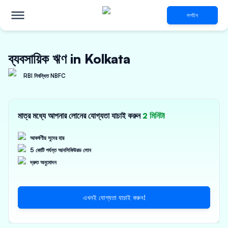
লগইন
ব্যবসায়িক ঋণ in Kolkata
RBI নিবন্ধিত NBFC
মাত্র মধ্যে আপনার লোনের যোগ্যতা যাচাই করুন
2 মিনিট!
আকর্ষণীয় সুদের হার
5 কোটি পর্যন্ত আনসিকিউরড লোন
দ্রুত অনুমোদন
এখনই যোগ্যতা যাচাই করুন!