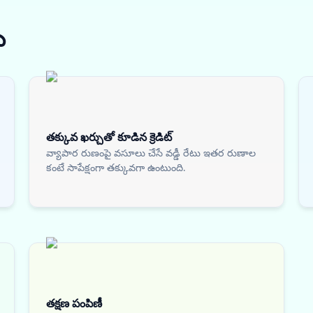
ు
తక్కువ ఖర్చుతో కూడిన క్రెడిట్
వ్యాపార రుణంపై వసూలు చేసే వడ్డీ రేటు ఇతర రుణాల
కంటే సాపేక్షంగా తక్కువగా ఉంటుంది.
తక్షణ పంపిణీ