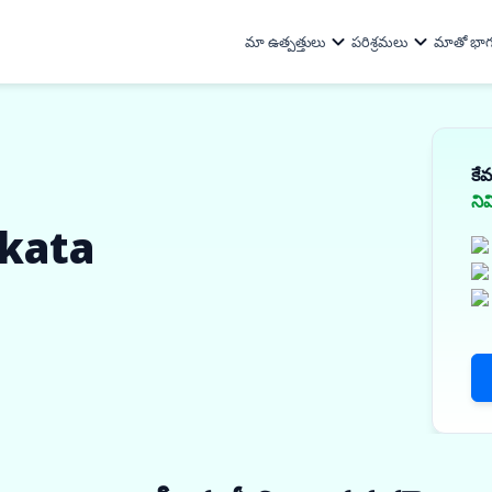
మా ఉత్పత్తులు
పరిశ్రమలు
మాతో భాగ
మా గురించి
మా ఉత్పత్తులు
అన్ని పరిశ్రమలు
మేము ఎవరు
వనరులు
బృందం
కే
ఆటో మరియు ఆటో అనుబంధ పరిశ్రమలు
మౌలిక స
ని
ఇతర సమాచారం
కొనుగోలు ఫైనాన్స్
వ్యాపార రుణం
పెట్టుబడిదారులు
lkata
క్యాపిటల్ గూడ్స్ & PEB
లాజిస్టిక్స్
ఇన్వెస్టర్ రిలేషన్స్
వర్క్ ఆర్డర్ ఫైనాన్స్
మెషినరీ ఫైనాన్స్
రుణ భాగస్వాములు
వినియోగదారు వస్తువులు, ఎలక్ట్రికల్ &
పేపర్, పా
ఇన్వాయిస్ డిస్కౌంటింగ్
ఆస్తిపై రుణం
ఎలక్ట్రానిక్స్
రసాయనా
ఇ-మొబిలిటీ
ఫార్మాస్యూట
విక్రేత ఫైనాన్స్
ఆర్థిక సంస్థ
పవర్, సోల
ఫినిష్డ్ గార్మెంట్స్
సూక్ష్మ ఎంటర