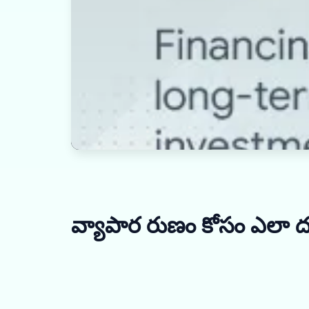
వ్యాపార రుణం కోసం ఎలా ద