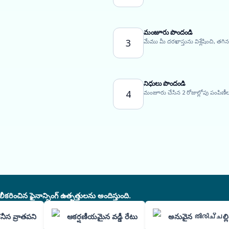
మంజూరు పొందండి
3
మేము మీ దరఖాస్తును విశ్లేషించి, తగ
నిధులు పొందండి
4
మంజూరు చేసిన 2 రోజుల్లోపు పంపిణీ
చిన ఫైనాన్సింగ్ ఉత్పత్తులను అందిస్తుంది.
నీస వ్రాతపని
ఆకర్షణీయమైన వడ్డీ రేటు
అనువైన തിരിച്ചల్లి