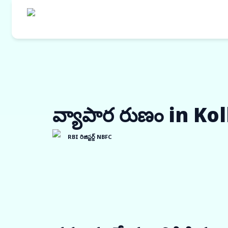
వ్యాపార రుణం in Ko
RBI రిజిస్టర్డ్ NBFC