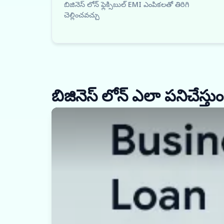
బిజినెస్ లోన్ ఫ్లెక్సిబుల్ EMI ఎంపికలతో తిరిగి
చెల్లించవచ్చు
బిజినెస్ లోన్ ఎలా పనిచేస్తు