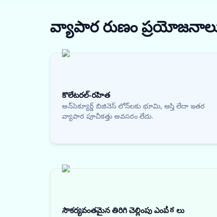
వ్యాపార రుణం
ప్రయోజనాల
కొలేటరల్-రహిత
అన్‌సెక్యూర్డ్ బిజినెస్ లోన్‌లకు భూమి, ఆస్తి లేదా ఇతర
వ్యాపార పూచీకత్తు అవసరం లేదు.
సౌకర్యవంతమైన తిరిగి చెల్లింపు ఎంపಿಕలు