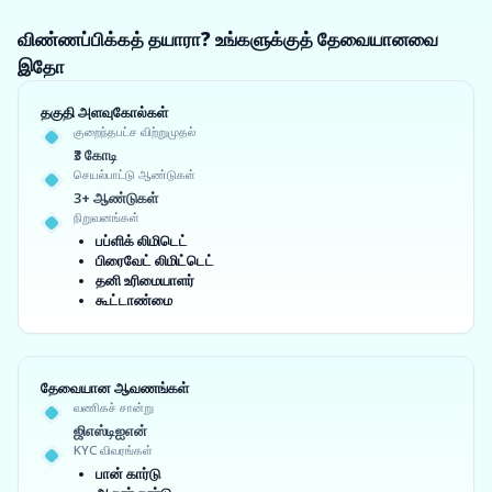
விண்ணப்பிக்கத் தயாரா? உங்களுக்குத் தேவையானவை
இதோ
தகுதி அளவுகோல்கள்
குறைந்தபட்ச விற்றுமுதல்
₹3 கோடி
செயல்பாட்டு ஆண்டுகள்
3+ ஆண்டுகள்
நிறுவனங்கள்
பப்ளிக் லிமிடெட்
பிரைவேட் லிமிட்டெட்
தனி உரிமையாளர்
கூட்டாண்மை
தேவையான ஆவணங்கள்
வணிகச் சான்று
ஜிஎஸ்டிஐஎன்
KYC விவரங்கள்
பான் கார்டு