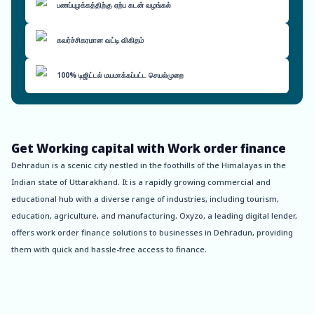
பணப்புழக்கத்திற்கு ஏற்ப கடன் வழங்கல்
கவர்ச்சிகரமான வட்டி விகிதம்
100% டிஜிட்டல் மயமாக்கப்பட்ட செயல்முறை
Get Working capital with Work order finance
Dehradun is a scenic city nestled in the foothills of the Himalayas in the
Indian state of Uttarakhand. It is a rapidly growing commercial and
educational hub with a diverse range of industries, including tourism,
education, agriculture, and manufacturing. Oxyzo, a leading digital lender,
offers work order finance solutions to businesses in Dehradun, providing
them with quick and hassle-free access to finance.
One of the key benefits of Oxyzo’s work order finance services is instant
disbursement. Traditional lenders can take weeks or even months to