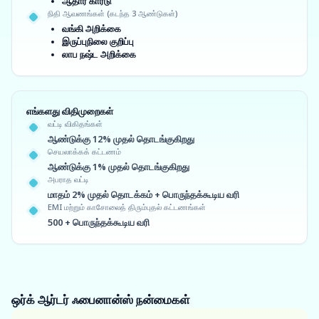
ஆதார் கார்டு
நிதி ஆவணங்கள் (கடந்த 3 ஆண்டுகள்)
வங்கி அறிக்கை
இருப்புநிலை குறிப்பு
லாப நஷ்ட அறிக்கை
எங்களது விதிமுறைகள்
வட்டி விகிதங்கள்
ஆண்டுக்கு 12% முதல் தொடங்குகிறது
செயலாக்கக் கட்டணம்
ஆண்டுக்கு 1% முதல் தொடங்குகிறது
அபராத வட்டி
மாதம் 2% முதல் தொடக்கம் + பொருந்தக்கூடிய வரி
EMI மற்றும் காசோலைத் திரும்புதல் கட்டணங்கள்
500 + பொருந்தக்கூடிய வரி
ஒர்க் ஆர்டர் ஃபைனான்ஸ்
நன்மைகள்