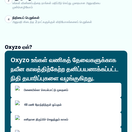
3
உங்கள் விண்ணப்பத்தை நாங்கள் மதிப்பீடு செய்து முறையான அனுமதியை
முன்மொழிவோம்
நிதியைப் பெறுங்கள்
4
அனுமதி கிடைத்த 2 நாட்களுக்குள் விநியோகங்களைப் பெறுங்கள்
Oxyzo ஏன்?
Oxyzo உங்கள் வணிகத் தேவைகளுக்காக
நவீன காலத்திற்கேற்ற தனிப்பயனாக்கப்பட்ட
நிதி தயாரிப்புகளை வழங்குகிறது.
பிணையில்லா செயல்பாட்டு மூலதனம்
48 மணி நேரத்திற்குள் ஒப்புதல்
எளிதான திருப்பிச் செலுத்தும் காலம்