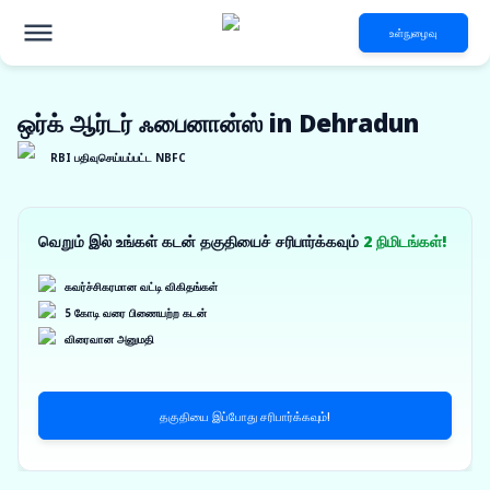
உள்நுழைவு
ஒர்க் ஆர்டர் ஃபைனான்ஸ் in Dehradun
RBI பதிவுசெய்யப்பட்ட NBFC
வெறும் இல் உங்கள் கடன் தகுதியைச் சரிபார்க்கவும்
2 நிமிடங்கள்!
கவர்ச்சிகரமான வட்டி விகிதங்கள்
5 கோடி வரை பிணையற்ற கடன்
விரைவான அனுமதி
தகுதியை இப்போது சரிபார்க்கவும்!