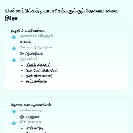
விண்ணப்பிக்கத் தயாரா? உங்களுக்குத் தேவையானவை
இதோ
தகுதி அளவுகோல்கள்
குறைந்தபட்ச விற்றுமுதல்
₹3 கோடி
செயல்பாட்டு ஆண்டுகள்
3+ ஆண்டுகள்
நிறுவனங்கள்
பப்ளிக் லிமிடெட்
பிரைவேட் லிமிட்டெட்
தனி உரிமையாளர்
கூட்டாண்மை
தேவையான ஆவணங்கள்
வணிகச் சான்று
ஜிஎஸ்டிஐஎன்
KYC விவரங்கள்
பான் கார்டு