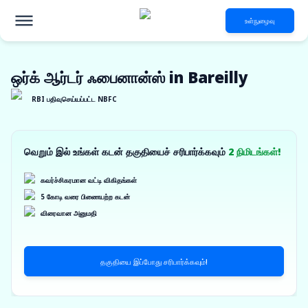
உள்நுழைவு
ஒர்க் ஆர்டர் ஃபைனான்ஸ் in Bareilly
RBI பதிவுசெய்யப்பட்ட NBFC
வெறும் இல் உங்கள் கடன் தகுதியைச் சரிபார்க்கவும்
2 நிமிடங்கள்!
கவர்ச்சிகரமான வட்டி விகிதங்கள்
5 கோடி வரை பிணையற்ற கடன்
விரைவான அனுமதி
தகுதியை இப்போது சரிபார்க்கவும்!