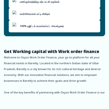
பணப்புழக்கத்திற்கு ஏற்ப கடன் வழங்கல்
கவர்ச்சிகரமான வட்டி விகிதம்
100% டிஜிட்டல் மயமாக்கப்பட்ட செயல்முறை
Get Working capital with Work order finance
Welcome to Oxyzo Work Order Finance, your go-to platform for all your
financial needs in Bareilly. Located in the northern Indian state of Uttar
Pradesh, Bareilly is a city known for its rich cultural heritage and diverse
economy. With our innovative financial solutions, we aim to empower
businesses in Bareilly to achieve their goals and drive growth.
One of the key benefits of partnering with Oxyzo Work Order Finance is our
instant disbursement feature. Traditional lenders often take days, if not
weeks, to approve and disburse funds, causing unnecessary delays and