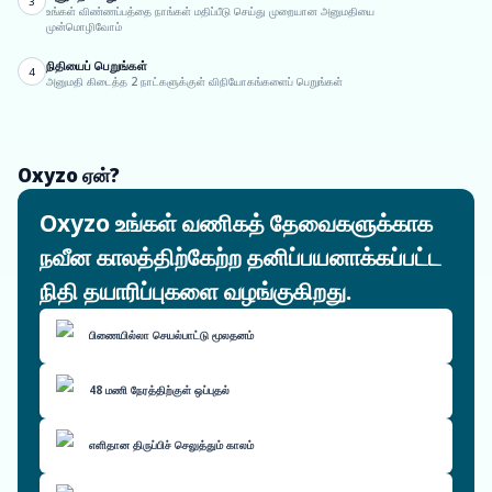
3
உங்கள் விண்ணப்பத்தை நாங்கள் மதிப்பீடு செய்து முறையான அனுமதியை
முன்மொழிவோம்
நிதியைப் பெறுங்கள்
4
அனுமதி கிடைத்த 2 நாட்களுக்குள் விநியோகங்களைப் பெறுங்கள்
Oxyzo ஏன்?
Oxyzo உங்கள் வணிகத் தேவைகளுக்காக
நவீன காலத்திற்கேற்ற தனிப்பயனாக்கப்பட்ட
நிதி தயாரிப்புகளை வழங்குகிறது.
பிணையில்லா செயல்பாட்டு மூலதனம்
48 மணி நேரத்திற்குள் ஒப்புதல்
எளிதான திருப்பிச் செலுத்தும் காலம்