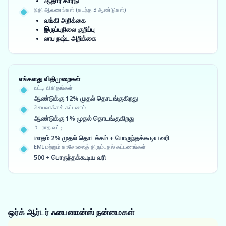
ஆதார் கார்டு
நிதி ஆவணங்கள் (கடந்த 3 ஆண்டுகள்)
வங்கி அறிக்கை
இருப்புநிலை குறிப்பு
லாப நஷ்ட அறிக்கை
எங்களது விதிமுறைகள்
வட்டி விகிதங்கள்
ஆண்டுக்கு 12% முதல் தொடங்குகிறது
செயலாக்கக் கட்டணம்
ஆண்டுக்கு 1% முதல் தொடங்குகிறது
அபராத வட்டி
மாதம் 2% முதல் தொடக்கம் + பொருந்தக்கூடிய வரி
EMI மற்றும் காசோலைத் திரும்புதல் கட்டணங்கள்
500 + பொருந்தக்கூடிய வரி
ஒர்க் ஆர்டர் ஃபைனான்ஸ்
நன்மைகள்