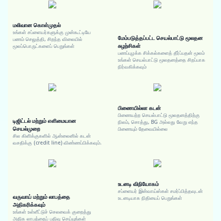
மலிவான கொள்முதல்
உங்கள் சப்ளையர்களுக்கு முன்கூட்டியே
மேம்படுத்தப்பட்ட செயல்பாட்டு மூலதன
பணம் செலுத்தி, சிறந்த விலையில்
சுழற்சிகள்
மூலப்பொருட்களைப் பெறுங்கள்
பணப்புழக்க சிக்கல்களைத் தீர்ப்பதன் மூலம்
உங்கள் செயல்பாட்டு மூலதனத்தை சிறப்பாக
நிர்வகிக்கவும்
பிணையில்லா கடன்
பிணையற்ற செயல்பாட்டு மூலதனத்திற்கு
டிஜிட்டல் மற்றும் எளிமையான
நிலம், சொத்து, BG அல்லது வேறு எந்த
செயல்முறை
பிணையும் தேவையில்லை
சில கிளிக்குகளில் ஆன்லைனில் கடன்
வசதிக்கு (credit line) விண்ணப்பிக்கவும்.
உடனடி விநியோகம்
சப்ளையர் இன்வாய்ஸ்கள் சமர்ப்பித்தவுடன்
வருவாய் மற்றும் லாபத்தை
உடனடியாக நிதியைப் பெறுங்கள்
அதிகரிக்கவும்
உங்கள் உள்ளீட்டுச் செலவைக் குறைத்து
அதிக லாபத்தைப் பதிவு செய்யுங்கள்