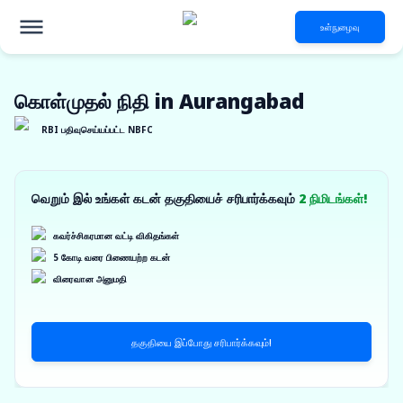
உள்நுழைவு
கொள்முதல் நிதி in Aurangabad
RBI பதிவுசெய்யப்பட்ட NBFC
வெறும் இல் உங்கள் கடன் தகுதியைச் சரிபார்க்கவும்
2 நிமிடங்கள்!
கவர்ச்சிகரமான வட்டி விகிதங்கள்
5 கோடி வரை பிணையற்ற கடன்
விரைவான அனுமதி
தகுதியை இப்போது சரிபார்க்கவும்!