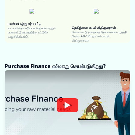
பயன்பாட்டிற்கு ஏற்ப வட்டி
நெகிழ்வான கடன் விதிமுறைகள்
வட்டி விகிதம் சரியான தொகை மற்றும்
செயல்பாட்டு மூலதனத் தேவைகளைப் பூர்த்தி
பயன்பாட்டு காலத்திற்கு மட்டுமே
செய்ய 60-120 நாட்கள் கடன்
வசூலிக்கப்படும்
விதிமுறைகள்
Purchase Finance எவ்வாறு செயல்படுகிறது?
Watch