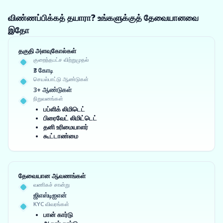
விண்ணப்பிக்கத் தயாரா? உங்களுக்குத் தேவையானவை
இதோ
தகுதி அளவுகோல்கள்
குறைந்தபட்ச விற்றுமுதல்
₹3 கோடி
செயல்பாட்டு ஆண்டுகள்
3+ ஆண்டுகள்
நிறுவனங்கள்
பப்ளிக் லிமிடெட்
பிரைவேட் லிமிட்டெட்
தனி உரிமையாளர்
கூட்டாண்மை
தேவையான ஆவணங்கள்
வணிகச் சான்று
ஜிஎஸ்டிஐஎன்
KYC விவரங்கள்
பான் கார்டு