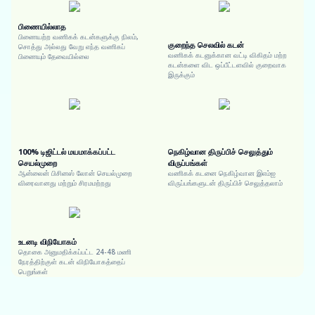
பிணையில்லாத
பிணையற்ற வணிகக் கடன்களுக்கு நிலம்,
குறைந்த செலவில் கடன்
சொத்து அல்லது வேறு எந்த வணிகப்
வணிகக் கடனுக்கான வட்டி விகிதம் மற்ற
பிணையும் தேவையில்லை
கடன்களை விட ஒப்பீட்டளவில் குறைவாக
இருக்கும்
100% டிஜிட்டல் மயமாக்கப்பட்ட
நெகிழ்வான திருப்பிச் செலுத்தும்
செயல்முறை
விருப்பங்கள்
ஆன்லைன் பிசினஸ் லோன் செயல்முறை
வணிகக் கடனை நெகிழ்வான இஎம்ஐ
விரைவானது மற்றும் சிரமமற்றது
விருப்பங்களுடன் திருப்பிச் செலுத்தலாம்
உடனடி விநியோகம்
தொகை அனுமதிக்கப்பட்ட 24-48 மணி
நேரத்திற்குள் கடன் விநியோகத்தைப்
பெறுங்கள்