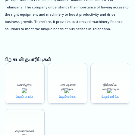
Telangana. The company understands the importance of having access to
the right equipment and machinery to boost productivity and drive
business growth. Therefore, it provides customized machinery finance
solutions to meet the unique needs of businesses in Telangana.
About Telangana:
Telangana is a state located in southern India, known for its rich history
பிற கடன் தயாரிப்புகள்
and cultural heritage. The state is home to many businesses, including
small and medium enterprises that are driving the growth of the economy.
The state is also known for its progressive policies and initiatives that
கொள்முதல்
பணி ஆணை
இன்வாய்ஸ்
support entrepreneurship and innovation. Oxyzo Machinery Finance in
நிதி
நிதியுதவி
டிஸ்கவுண்டிங்
Telangana is committed to supporting businesses in Telangana by
மேலும் பார்க்க
மேலும் பார்க்க
மேலும் பார்க்க
providing machinery finance solutions that improve profitability, drive
growth, and enhance competitiveness.
Benefits of Better Profitability:
விற்பனையாளர்