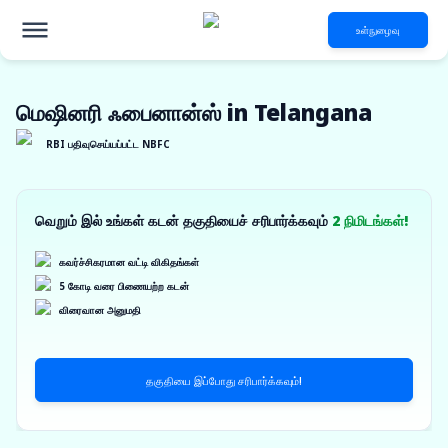
உள்நுழைவு
மெஷினரி ஃபைனான்ஸ் in Telangana
RBI பதிவுசெய்யப்பட்ட NBFC
வெறும் இல் உங்கள் கடன் தகுதியைச் சரிபார்க்கவும்
2 நிமிடங்கள்!
கவர்ச்சிகரமான வட்டி விகிதங்கள்
5 கோடி வரை பிணையற்ற கடன்
விரைவான அனுமதி
தகுதியை இப்போது சரிபார்க்கவும்!