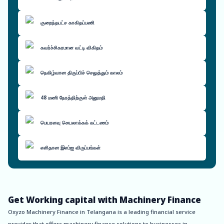
குறைந்தபட்ச காகிதப்பணி
கவர்ச்சிகரமான வட்டி விகிதம்
நெகிழ்வான திருப்பிச் செலுத்தும் காலம்
48 மணி நேரத்திற்குள் அனுமதி
பெயரளவு செயலாக்கக் கட்டணம்
எளிதான இஎம்ஐ விருப்பங்கள்
Get Working capital with Machinery Finance
Oxyzo Machinery Finance in Telangana is a leading financial service
provider that offers machinery finance solutions to businesses in