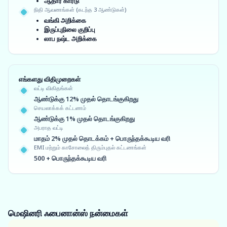
ஆதார் கார்டு
நிதி ஆவணங்கள் (கடந்த 3 ஆண்டுகள்)
வங்கி அறிக்கை
இருப்புநிலை குறிப்பு
லாப நஷ்ட அறிக்கை
எங்களது விதிமுறைகள்
வட்டி விகிதங்கள்
ஆண்டுக்கு 12% முதல் தொடங்குகிறது
செயலாக்கக் கட்டணம்
ஆண்டுக்கு 1% முதல் தொடங்குகிறது
அபராத வட்டி
மாதம் 2% முதல் தொடக்கம் + பொருந்தக்கூடிய வரி
EMI மற்றும் காசோலைத் திரும்புதல் கட்டணங்கள்
500 + பொருந்தக்கூடிய வரி
மெஷினரி ஃபைனான்ஸ்
நன்மைகள்