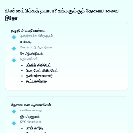
விண்ணப்பிக்கத் தயாரா? உங்களுக்குத் தேவையானவை
இதோ
தகுதி அளவுகோல்கள்
குறைந்தபட்ச விற்றுமுதல்
₹3 கோடி
செயல்பாட்டு ஆண்டுகள்
3+ ஆண்டுகள்
நிறுவனங்கள்
பப்ளிக் லிமிடெட்
பிரைவேட் லிமிட்டெட்
தனி உரிமையாளர்
கூட்டாண்மை
தேவையான ஆவணங்கள்
வணிகச் சான்று
ஜிஎஸ்டிஐஎன்
KYC விவரங்கள்
பான் கார்டு