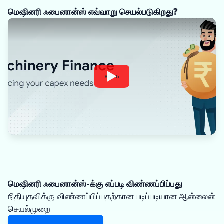
மெஷினரி ஃபைனான்ஸ் எவ்வாறு செயல்படுகிறது?
Watch
மெஷினரி ஃபைனான்ஸ்-க்கு எப்படி விண்ணப்பிப்பது
நிதியுதவிக்கு விண்ணப்பிப்பதற்கான படிப்படியான ஆன்லைன்
செயல்முறை