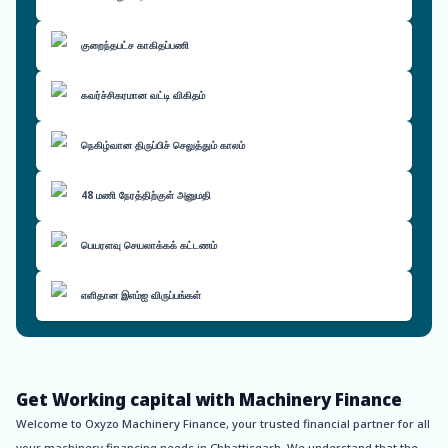
குறைந்தபட்ச காகிதப்பணி
கவர்ச்சிகரமான வட்டி விகிதம்
நெகிழ்வான திருப்பிச் செலுத்தும் காலம்
48 மணி நேரத்திற்குள் அனுமதி
பெயரளவு செயலாக்கக் கட்டணம்
எளிதான இஎம்ஐ விருப்பங்கள்
Get Working capital with Machinery Finance
Welcome to Oxyzo Machinery Finance, your trusted financial partner for all
your machinery financing needs in Chhattisgarh. We understand that the