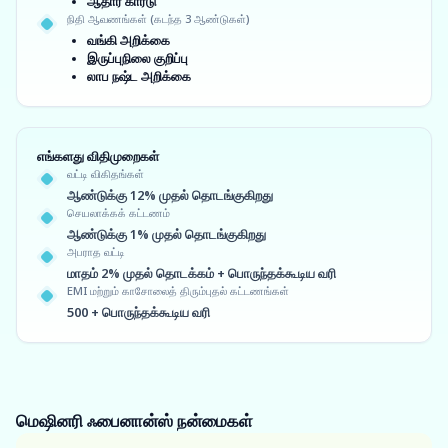
ஆதார் கார்டு
நிதி ஆவணங்கள் (கடந்த 3 ஆண்டுகள்)
வங்கி அறிக்கை
இருப்புநிலை குறிப்பு
லாப நஷ்ட அறிக்கை
எங்களது விதிமுறைகள்
வட்டி விகிதங்கள்
ஆண்டுக்கு 12% முதல் தொடங்குகிறது
செயலாக்கக் கட்டணம்
ஆண்டுக்கு 1% முதல் தொடங்குகிறது
அபராத வட்டி
மாதம் 2% முதல் தொடக்கம் + பொருந்தக்கூடிய வரி
EMI மற்றும் காசோலைத் திரும்புதல் கட்டணங்கள்
500 + பொருந்தக்கூடிய வரி
மெஷினரி ஃபைனான்ஸ்
நன்மைகள்