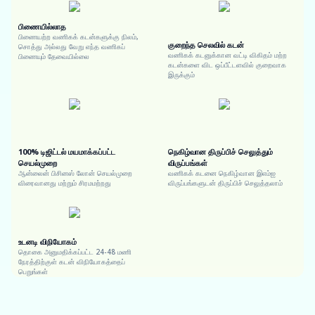
பிணையில்லாத
பிணையற்ற வணிகக் கடன்களுக்கு நிலம்,
குறைந்த செலவில் கடன்
சொத்து அல்லது வேறு எந்த வணிகப்
வணிகக் கடனுக்கான வட்டி விகிதம் மற்ற
பிணையும் தேவையில்லை
கடன்களை விட ஒப்பீட்டளவில் குறைவாக
இருக்கும்
100% டிஜிட்டல் மயமாக்கப்பட்ட
நெகிழ்வான திருப்பிச் செலுத்தும்
செயல்முறை
விருப்பங்கள்
ஆன்லைன் பிசினஸ் லோன் செயல்முறை
வணிகக் கடனை நெகிழ்வான இஎம்ஐ
விரைவானது மற்றும் சிரமமற்றது
விருப்பங்களுடன் திருப்பிச் செலுத்தலாம்
உடனடி விநியோகம்
தொகை அனுமதிக்கப்பட்ட 24-48 மணி
நேரத்திற்குள் கடன் விநியோகத்தைப்
பெறுங்கள்