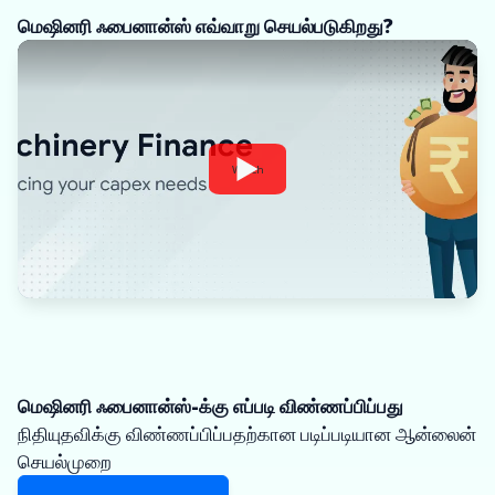
மெஷினரி ஃபைனான்ஸ் எவ்வாறு செயல்படுகிறது?
Watch
மெஷினரி ஃபைனான்ஸ்-க்கு எப்படி விண்ணப்பிப்பது
நிதியுதவிக்கு விண்ணப்பிப்பதற்கான படிப்படியான ஆன்லைன்
செயல்முறை