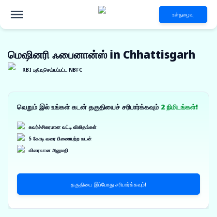
உள்நுழைவு
மெஷினரி ஃபைனான்ஸ் in Chhattisgarh
RBI பதிவுசெய்யப்பட்ட NBFC
வெறும் இல் உங்கள் கடன் தகுதியைச் சரிபார்க்கவும்
2 நிமிடங்கள்!
கவர்ச்சிகரமான வட்டி விகிதங்கள்
5 கோடி வரை பிணையற்ற கடன்
விரைவான அனுமதி
தகுதியை இப்போது சரிபார்க்கவும்!