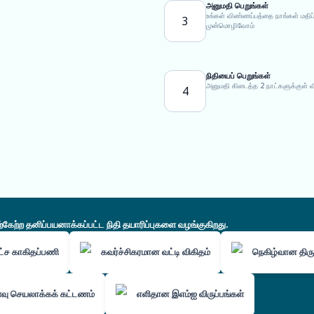
அனுமதி பெறுங்கள்
உங்கள் விண்ணப்பத்தை நாங்கள் மதி
3
முன்மொழிவோம்
நிதியைப் பெறுங்கள்
அனுமதி கிடைத்த 2 நாட்களுக்குள் 
4
ற்ற தனிப்பயனாக்கப்பட்ட நிதி தயாரிப்புகளை வழங்குகிறது.
ட்ச காகிதப்பணி
கவர்ச்சிகரமான வட்டி விகிதம்
நெகிழ்வான திருப
வு செயலாக்கக் கட்டணம்
எளிதான இஎம்ஐ விருப்பங்கள்