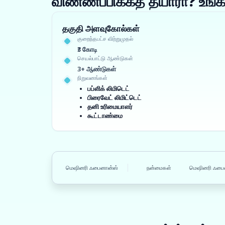
விண்ணப்பிக்கத் தயாரா? உ
தகுதி அளவுகோல்கள்
குறைந்தபட்ச விற்றுமுதல்
₹3 கோடி
செயல்பாட்டு ஆண்டுகள்
3+ ஆண்டுகள்
நிறுவனங்கள்
பப்ளிக் லிமிடெட்
பிரைவேட் லிமிட்டெட்
தனி உரிமையாளர்
கூட்டாண்மை
மெஷினரி ஃபைனான்ஸ்
நன்மைகள்
மெஷினரி ஃபைனா