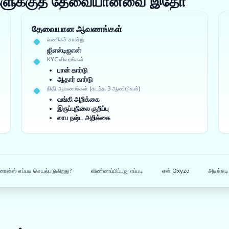
ங்களுக்குத் தேவையானவை இதோ
தேவையான ஆவணங்கள்
வணிகச் சான்று
ஜிஎஸ்டிஐஎன்
KYC விவரங்கள்
பான் கார்டு
ஆதார் கார்டு
நிதி ஆவணங்கள் (கடந்த 3 ஆண்டுகள்)
வங்கி அறிக்கை
இருப்புநிலை குறிப்பு
லாப நஷ்ட அறிக்கை
ன்ஸ் எப்படி செயல்படுகிறது?
விண்ணப்பிப்பது எப்படி
ஏன் Oxyzo
அடிக்கடி