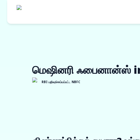
எங்களின் தயாரி
கொள்முதல் நி
மெஷினரி ஃபைனான்ஸ் 
ஒர்க் ஆர்டர் ப
இன்வாய்ஸ் டிஸ்
RBI பதிவுசெய்யப்பட்ட NBFC
விற்பனையாளர் 