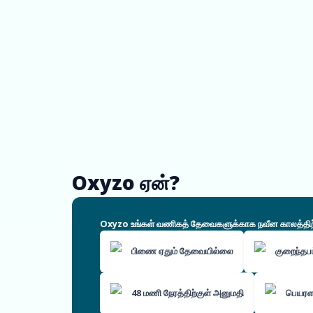
Oxyzo ஏன்?
Oxyzo உங்கள் வணிகத் தேவைகளுக்காக நவீன காலத்திற்கே
பிணை ஏதும் தேவையில்லை
குறைந்தப
48 மணி நேரத்திற்குள் அனுமதி
பெயரள