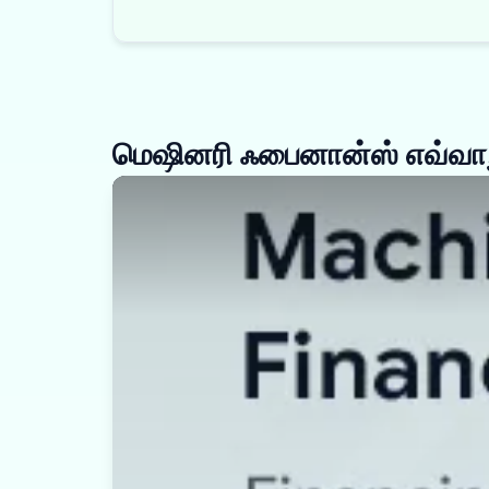
மெஷினரி ஃபைனான்ஸ் எவ்வாற