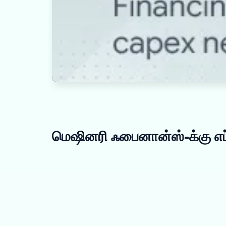
மெஷினரி ஃபைனான்ஸ்-க்கு எப்