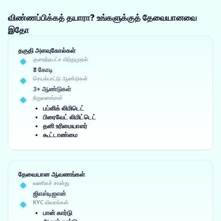
விண்ணப்பிக்கத் தயாரா? உங்களுக்குத் தேவையானவை
இதோ
தகுதி அளவுகோல்கள்
குறைந்தபட்ச விற்றுமுதல்
₹3 கோடி
செயல்பாட்டு ஆண்டுகள்
3+ ஆண்டுகள்
நிறுவனங்கள்
பப்ளிக் லிமிடெட்
பிரைவேட் லிமிட்டெட்
தனி உரிமையாளர்
கூட்டாண்மை
தேவையான ஆவணங்கள்
வணிகச் சான்று
ஜிஎஸ்டிஐஎன்
KYC விவரங்கள்
பான் கார்டு