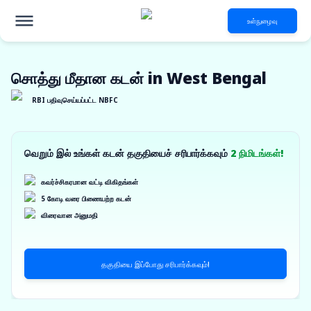
உள்நுழைவு
சொத்து மீதான கடன் in West Bengal
RBI பதிவுசெய்யப்பட்ட NBFC
வெறும் இல் உங்கள் கடன் தகுதியைச் சரிபார்க்கவும்
2 நிமிடங்கள்!
கவர்ச்சிகரமான வட்டி விகிதங்கள்
5 கோடி வரை பிணையற்ற கடன்
விரைவான அனுமதி
தகுதியை இப்போது சரிபார்க்கவும்!