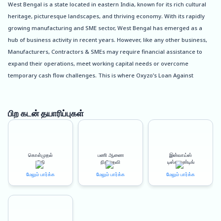
West Bengal is a state located in eastern India, known for its rich cultural
heritage, picturesque landscapes, and thriving economy. With its rapidly
growing manufacturing and SME sector, West Bengal has emerged as a
hub of business activity in recent years. However, like any other business,
Manufacturers, Contractors & SMEs may require financial assistance to
expand their operations, meet working capital needs or overcome
temporary cash flow challenges. This is where Oxyzo’s Loan Against
Property (LAP) product comes in handy.
Oxyzo’s Loan Against Property is a type of secured loan that is offered
பிற கடன் தயாரிப்புகள்
against the collateral of an immovable asset such as land or property. It is
a popular financial product among Manufacturers, Contractors & SMEs as
it allows them to leverage the value of their existing assets to meet their
கொள்முதல்
பணி ஆணை
இன்வாய்ஸ்
financial requirements. The LAP product from Oxyzo offers several
நிதி
நிதியுதவி
டிஸ்கவுண்டிங்
benefits that make it an ideal choice for businesses in West Bengal.
மேலும் பார்க்க
மேலும் பார்க்க
மேலும் பார்க்க
One of the major advantages of Oxyzo’s LAP product is the high loan-to-
value (LTV) ratio of up to 150%. This means that businesses can borrow a
substantial amount of money by pledging their property as collateral.