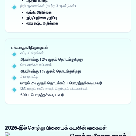
ஆதார் கார்டு
நிதி ஆவணங்கள் (கடந்த 3 ஆண்டுகள்)
வங்கி அறிக்கை
இருப்புநிலை குறிப்பு
லாப நஷ்ட அறிக்கை
எங்களது விதிமுறைகள்
வட்டி விகிதங்கள்
ஆண்டுக்கு 12% முதல் தொடங்குகிறது
செயலாக்கக் கட்டணம்
ஆண்டுக்கு 1% முதல் தொடங்குகிறது
அபராத வட்டி
மாதம் 2% முதல் தொடக்கம் + பொருந்தக்கூடிய வரி
EMI மற்றும் காசோலைத் திரும்புதல் கட்டணங்கள்
500 + பொருந்தக்கூடிய வரி
2026-இல் சொத்து பிணையக் கடனின் வகைகள்