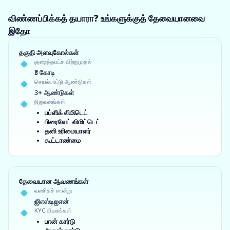
விண்ணப்பிக்கத் தயாரா? உங்களுக்குத் தேவையானவை
இதோ
தகுதி அளவுகோல்கள்
குறைந்தபட்ச விற்றுமுதல்
₹3 கோடி
செயல்பாட்டு ஆண்டுகள்
3+ ஆண்டுகள்
நிறுவனங்கள்
பப்ளிக் லிமிடெட்
பிரைவேட் லிமிட்டெட்
தனி உரிமையாளர்
கூட்டாண்மை
தேவையான ஆவணங்கள்
வணிகச் சான்று
ஜிஎஸ்டிஐஎன்
KYC விவரங்கள்
பான் கார்டு