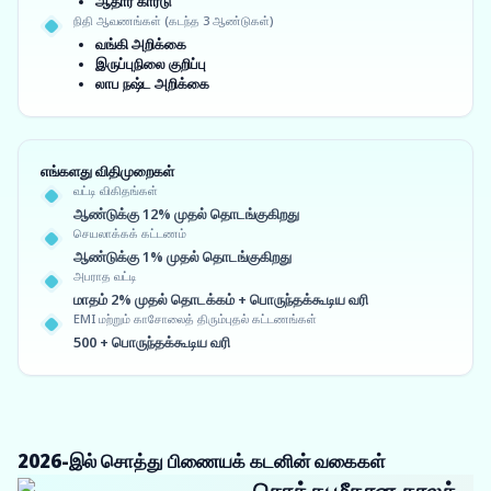
ஆதார் கார்டு
நிதி ஆவணங்கள் (கடந்த 3 ஆண்டுகள்)
வங்கி அறிக்கை
இருப்புநிலை குறிப்பு
லாப நஷ்ட அறிக்கை
எங்களது விதிமுறைகள்
வட்டி விகிதங்கள்
ஆண்டுக்கு 12% முதல் தொடங்குகிறது
செயலாக்கக் கட்டணம்
ஆண்டுக்கு 1% முதல் தொடங்குகிறது
அபராத வட்டி
மாதம் 2% முதல் தொடக்கம் + பொருந்தக்கூடிய வரி
EMI மற்றும் காசோலைத் திரும்புதல் கட்டணங்கள்
500 + பொருந்தக்கூடிய வரி
2026-இல் சொத்து பிணையக் கடனின் வகைகள்