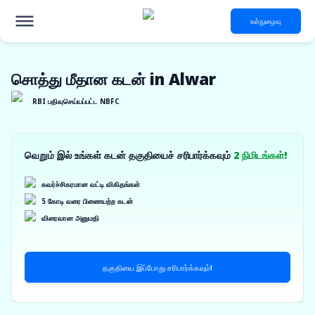
உள்நுழைவு
சொத்து மீதான கடன் in Alwar
RBI பதிவுசெய்யப்பட்ட NBFC
வெறும் இல் உங்கள் கடன் தகுதியைச் சரிபார்க்கவும்
2 நிமிடங்கள்!
கவர்ச்சிகரமான வட்டி விகிதங்கள்
5 கோடி வரை பிணையற்ற கடன்
விரைவான அனுமதி
தகுதியை இப்போது சரிபார்க்கவும்!