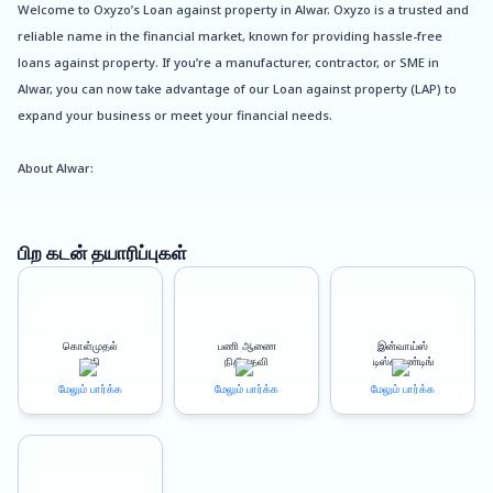
Welcome to Oxyzo’s Loan against property in Alwar. Oxyzo is a trusted and
reliable name in the financial market, known for providing hassle-free
loans against property. If you’re a manufacturer, contractor, or SME in
Alwar, you can now take advantage of our Loan against property (LAP) to
expand your business or meet your financial needs.
About Alwar:
Alwar is a prominent city in the state of Rajasthan and is home to many
small and medium-sized businesses. The city is known for its rich history,
culture, and beautiful landscapes. It has a thriving manufacturing industry,
பிற கடன் தயாரிப்புகள்
with many factories producing goods for various industries.
Benefits of Oxyzo Loan against Property in Alwar:
கொள்முதல்
பணி ஆணை
இன்வாய்ஸ்
At Oxyzo, we understand the importance of your time and financial
நிதி
நிதியுதவி
டிஸ்கவுண்டிங்
requirements. Our LAP scheme provides quick disbursal, up to 150% LTV,
மேலும் பார்க்க
மேலும் பார்க்க
மேலும் பார்க்க
and a 100% digitized process. Here are some of the benefits of our LAP
scheme:
Quick Disbursal: