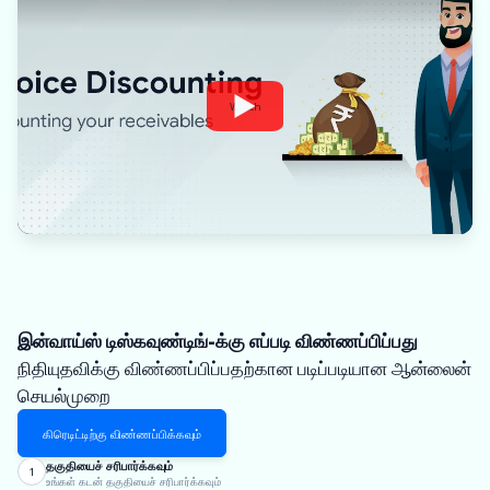
Watch
இன்வாய்ஸ் டிஸ்கவுண்டிங்-க்கு எப்படி விண்ணப்பிப்பது
நிதியுதவிக்கு விண்ணப்பிப்பதற்கான படிப்படியான ஆன்லைன்
செயல்முறை
கிரெடிட்டிற்கு விண்ணப்பிக்கவும்
தகுதியைச் சரிபார்க்கவும்
1
உங்கள் கடன் தகுதியைச் சரிபார்க்கவும்