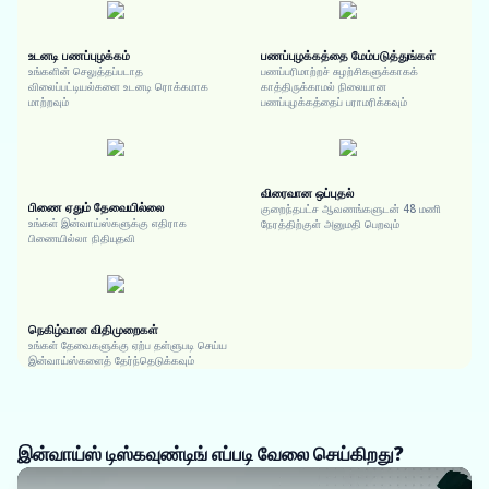
உடனடி பணப்புழக்கம்
பணப்புழக்கத்தை மேம்படுத்துங்கள்
உங்களின் செலுத்தப்படாத
பணப்பரிமாற்றச் சுழற்சிகளுக்காகக்
விலைப்பட்டியல்களை உடனடி ரொக்கமாக
காத்திருக்காமல் நிலையான
மாற்றவும்
பணப்புழக்கத்தைப் பராமரிக்கவும்
விரைவான ஒப்புதல்
பிணை ஏதும் தேவையில்லை
குறைந்தபட்ச ஆவணங்களுடன் 48 மணி
உங்கள் இன்வாய்ஸ்களுக்கு எதிராக
நேரத்திற்குள் அனுமதி பெறவும்
பிணையில்லா நிதியுதவி
நெகிழ்வான விதிமுறைகள்
உங்கள் தேவைகளுக்கு ஏற்ப தள்ளுபடி செய்ய
இன்வாய்ஸ்களைத் தேர்ந்தெடுக்கவும்
இன்வாய்ஸ் டிஸ்கவுண்டிங் எப்படி வேலை செய்கிறது?