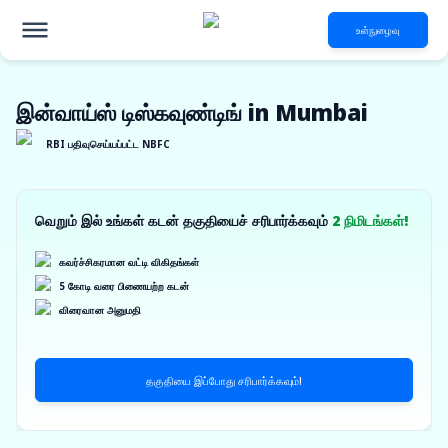
உள்நுழைவு
இன்வாய்ஸ் டிஸ்கவுண்டிங் in Mumbai
RBI பதிவுசெய்யப்பட்ட NBFC
வெறும் இல் உங்கள் கடன் தகுதியைச் சரிபார்க்கவும்
2 நிமிடங்கள்!
கவர்ச்சிகரமான வட்டி விகிதங்கள்
5 கோடி வரை பிணையற்ற கடன்
விரைவான அனுமதி
தகுதியை இப்போது சரிபார்க்கவும்!