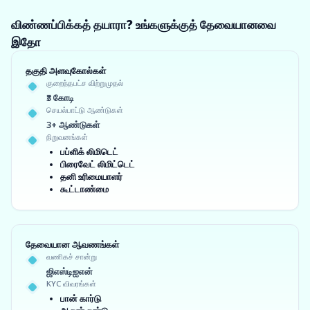
விண்ணப்பிக்கத் தயாரா? உங்களுக்குத் தேவையானவை
இதோ
தகுதி அளவுகோல்கள்
குறைந்தபட்ச விற்றுமுதல்
₹3 கோடி
செயல்பாட்டு ஆண்டுகள்
3+ ஆண்டுகள்
நிறுவனங்கள்
பப்ளிக் லிமிடெட்
பிரைவேட் லிமிட்டெட்
தனி உரிமையாளர்
கூட்டாண்மை
தேவையான ஆவணங்கள்
வணிகச் சான்று
ஜிஎஸ்டிஐஎன்
KYC விவரங்கள்
பான் கார்டு