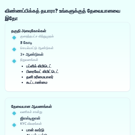
விண்ணப்பிக்கத் தயாரா? உங்களுக்குத் தேவையானவை
இதோ
தகுதி அளவுகோல்கள்
குறைந்தபட்ச விற்றுமுதல்
₹3 கோடி
செயல்பாட்டு ஆண்டுகள்
3+ ஆண்டுகள்
நிறுவனங்கள்
பப்ளிக் லிமிடெட்
பிரைவேட் லிமிட்டெட்
தனி உரிமையாளர்
கூட்டாண்மை
தேவையான ஆவணங்கள்
வணிகச் சான்று
ஜிஎஸ்டிஐஎன்
KYC விவரங்கள்
பான் கார்டு