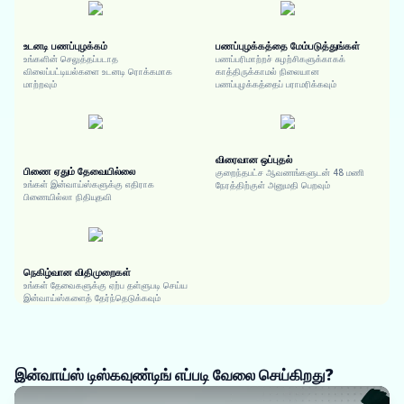
உடனடி பணப்புழக்கம்
பணப்புழக்கத்தை மேம்படுத்துங்கள்
உங்களின் செலுத்தப்படாத
பணப்பரிமாற்றச் சுழற்சிகளுக்காகக்
விலைப்பட்டியல்களை உடனடி ரொக்கமாக
காத்திருக்காமல் நிலையான
மாற்றவும்
பணப்புழக்கத்தைப் பராமரிக்கவும்
விரைவான ஒப்புதல்
பிணை ஏதும் தேவையில்லை
குறைந்தபட்ச ஆவணங்களுடன் 48 மணி
உங்கள் இன்வாய்ஸ்களுக்கு எதிராக
நேரத்திற்குள் அனுமதி பெறவும்
பிணையில்லா நிதியுதவி
நெகிழ்வான விதிமுறைகள்
உங்கள் தேவைகளுக்கு ஏற்ப தள்ளுபடி செய்ய
இன்வாய்ஸ்களைத் தேர்ந்தெடுக்கவும்
இன்வாய்ஸ் டிஸ்கவுண்டிங் எப்படி வேலை செய்கிறது?