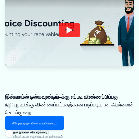
Watch
இன்வாய்ஸ் டிஸ்கவுண்டிங்-க்கு எப்படி விண்ணப்பிப்பது
நிதியுதவிக்கு விண்ணப்பிப்பதற்கான படிப்படியான ஆன்லைன்
செயல்முறை
கிரெடிட்டிற்கு விண்ணப்பிக்கவும்
தகுதியைச் சரிபார்க்கவும்
1
உங்கள் கடன் தகுதியைச் சரிபார்க்கவும்