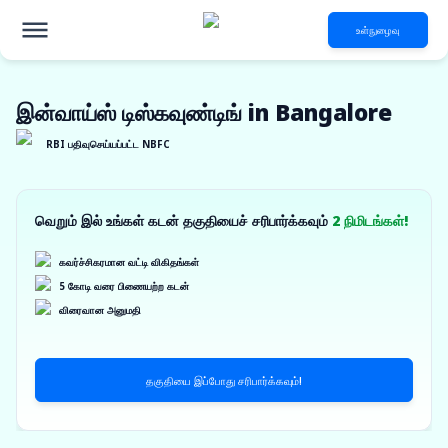
உள்நுழைவு
இன்வாய்ஸ் டிஸ்கவுண்டிங் in Bangalore
RBI பதிவுசெய்யப்பட்ட NBFC
வெறும் இல் உங்கள் கடன் தகுதியைச் சரிபார்க்கவும்
2 நிமிடங்கள்!
கவர்ச்சிகரமான வட்டி விகிதங்கள்
5 கோடி வரை பிணையற்ற கடன்
விரைவான அனுமதி
தகுதியை இப்போது சரிபார்க்கவும்!