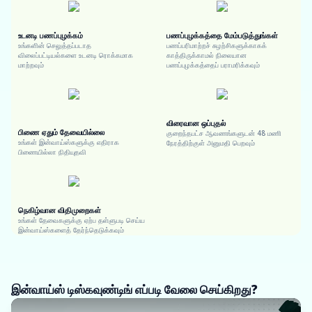
உடனடி பணப்புழக்கம்
பணப்புழக்கத்தை மேம்படுத்துங்கள்
உங்களின் செலுத்தப்படாத
பணப்பரிமாற்றச் சுழற்சிகளுக்காகக்
விலைப்பட்டியல்களை உடனடி ரொக்கமாக
காத்திருக்காமல் நிலையான
மாற்றவும்
பணப்புழக்கத்தைப் பராமரிக்கவும்
விரைவான ஒப்புதல்
பிணை ஏதும் தேவையில்லை
குறைந்தபட்ச ஆவணங்களுடன் 48 மணி
உங்கள் இன்வாய்ஸ்களுக்கு எதிராக
நேரத்திற்குள் அனுமதி பெறவும்
பிணையில்லா நிதியுதவி
நெகிழ்வான விதிமுறைகள்
உங்கள் தேவைகளுக்கு ஏற்ப தள்ளுபடி செய்ய
இன்வாய்ஸ்களைத் தேர்ந்தெடுக்கவும்
இன்வாய்ஸ் டிஸ்கவுண்டிங் எப்படி வேலை செய்கிறது?