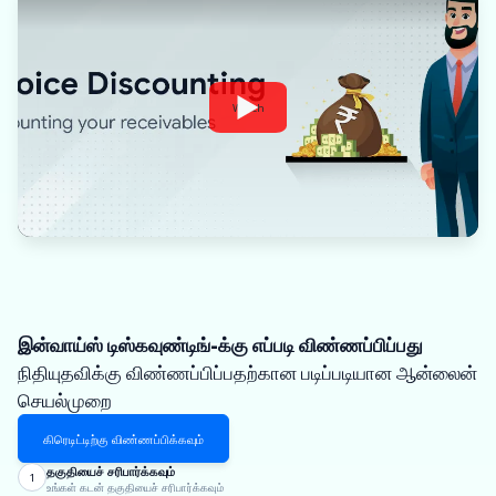
Watch
இன்வாய்ஸ் டிஸ்கவுண்டிங்-க்கு எப்படி விண்ணப்பிப்பது
நிதியுதவிக்கு விண்ணப்பிப்பதற்கான படிப்படியான ஆன்லைன்
செயல்முறை
கிரெடிட்டிற்கு விண்ணப்பிக்கவும்
தகுதியைச் சரிபார்க்கவும்
1
உங்கள் கடன் தகுதியைச் சரிபார்க்கவும்