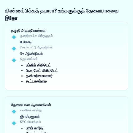
விண்ணப்பிக்கத் தயாரா? உங்களுக்குத் தேவையானவை
இதோ
தகுதி அளவுகோல்கள்
குறைந்தபட்ச விற்றுமுதல்
₹3 கோடி
செயல்பாட்டு ஆண்டுகள்
3+ ஆண்டுகள்
நிறுவனங்கள்
பப்ளிக் லிமிடெட்
பிரைவேட் லிமிட்டெட்
தனி உரிமையாளர்
கூட்டாண்மை
தேவையான ஆவணங்கள்
வணிகச் சான்று
ஜிஎஸ்டிஐஎன்
KYC விவரங்கள்
பான் கார்டு