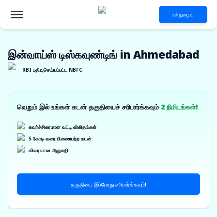
உள்நுழைவு
இன்வாய்ஸ் டிஸ்கவுண்டிங் in Ahmedabad
RBI பதிவுசெய்யப்பட்ட NBFC
வெறும் இல் உங்கள் கடன் தகுதியைச் சரிபார்க்கவும்
2 நிமிடங்கள்!
கவர்ச்சிகரமான வட்டி விகிதங்கள்
5 கோடி வரை பிணையற்ற கடன்
விரைவான அனுமதி
தகுதியை இப்போது சரிபார்க்கவும்!