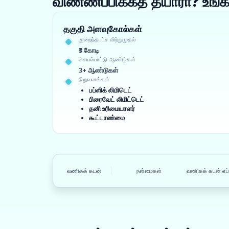
விண்ணப்பிக்கத் தயாரா? உ
தகுதி அளவுகோல்கள்
குறைந்தபட்ச விற்றுமுதல்
₹3 கோடி
செயல்பாட்டு ஆண்டுகள்
3+ ஆண்டுகள்
நிறுவனங்கள்
பப்ளிக் லிமிடெட்
பிரைவேட் லிமிட்டெட்
தனி உரிமையாளர்
கூட்டாண்மை
வணிகக் கடன்
நன்மைகள்
வணிகக் கடன் எப்