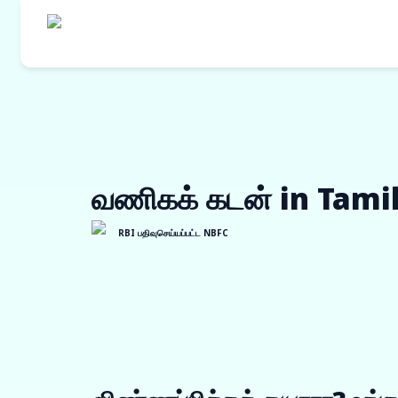
எங்களின் தயாரி
கொள்முதல் நி
வணிகக் கடன் in Tami
ஒர்க் ஆர்டர் ப
இன்வாய்ஸ் டிஸ்
RBI பதிவுசெய்யப்பட்ட NBFC
விற்பனையாளர் 