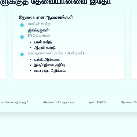
ங்களுக்குத் தேவையானவை இதோ
தேவையான ஆவணங்கள்
வணிகச் சான்று
ஜிஎஸ்டிஐஎன்
KYC விவரங்கள்
பான் கார்டு
ஆதார் கார்டு
நிதி ஆவணங்கள் (கடந்த 3 ஆண்டுகள்)
வங்கி அறிக்கை
இருப்புநிலை குறிப்பு
லாப நஷ்ட அறிக்கை
படி செயல்படுகிறது?
விண்ணப்பிப்பது எப்படி
ஏன் Oxyzo
அடிக்கடி க