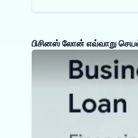
பிசினஸ் லோன் எவ்வாறு செயல