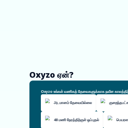
Oxyzo ஏன்?
Oxyzo உங்கள் வணிகத் தேவைகளுக்காக நவீன காலத்திற்கே
அடமானம் தேவையில்லை
குறைந்தபட
48 மணி நேரத்திற்குள் ஒப்புதல்
பெயரளவ