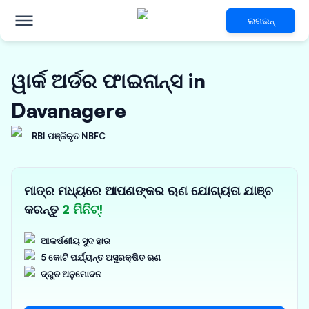
ଲଗଇନ୍
ୱାର୍କ ଅର୍ଡର ଫାଇନାନ୍ସ in
Davanagere
RBI ପଞ୍ଜିକୃତ NBFC
ମାତ୍ର ମଧ୍ୟରେ ଆପଣଙ୍କର ଋଣ ଯୋଗ୍ୟତା ଯାଞ୍ଚ
କରନ୍ତୁ
2 ମିନିଟ୍!
ଆକର୍ଷଣୀୟ ସୁଦ ହାର
5 କୋଟି ପର୍ଯ୍ୟନ୍ତ ଅସୁରକ୍ଷିତ ଋଣ
ଦ୍ରୁତ ଅନୁମୋଦନ