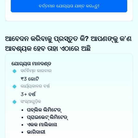
ବର୍ତ୍ତମାନ ଯୋଗ୍ୟତା ଯାଞ୍ଚ କରନ୍ତୁ!
ଆବେଦନ କରିବାକୁ ପ୍ରସ୍ତୁତ କି? ଆପଣଙ୍କୁ କ’ଣ
ଆବଶ୍ୟକ ହେବ ତାହା ଏଠାରେ ଅଛି
ଯୋଗ୍ୟତା ମାନଦଣ୍ଡ
ସର୍ବନିମ୍ନ କାରବାର
₹3 କୋଟି
କାର୍ଯ୍ୟକାଳର ବର୍ଷ
3+ ବର୍ଷ
ସଂସ୍ଥାଗୁଡ଼ିକ
ପବ୍ଲିକ ଲିମିଟେଡ୍
ପ୍ରାଇଭେଟ୍ ଲିମିଟେଡ୍
ଏକକ ମାଲିକାନା
ଭାଗିଦାରୀ