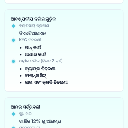
ଆବଶ୍ୟକୀୟ ଦଲିଲଗୁଡ଼ିକ
ବ୍ୟବସାୟ ପ୍ରମାଣ
ଜିଏସଟିଆଇଏନ
KYC ବିବରଣୀ
ପାନ୍ କାର୍ଡ
ଆଧାର କାର୍ଡ
ଆର୍ଥିକ ଦଲିଲ (ବିଗତ 3 ବର୍ଷ)
ବ୍ୟାଙ୍କ ବିବରଣୀ
ବାଲାନ୍ସ ସିଟ୍
ଲାଭ ଏବଂ କ୍ଷତି ବିବରଣୀ
ଆମର ସର୍ତ୍ତାବଳୀ
ସୁଧ ହାର
ବାର୍ଷିକ 12% ରୁ ଆରମ୍ଭ
ପ୍ରୋସେସିଂ ଫି