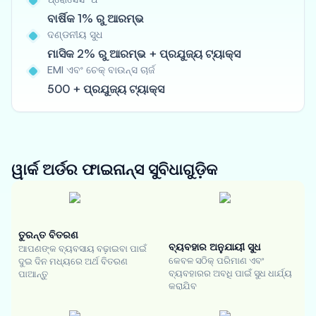
ବାର୍ଷିକ 1% ରୁ ଆରମ୍ଭ
ଦଣ୍ଡନୀୟ ସୁଧ
ମାସିକ 2% ରୁ ଆରମ୍ଭ + ପ୍ରଯୁଜ୍ୟ ଟ୍ୟାକ୍ସ
EMI ଏବଂ ଚେକ୍ ବାଉନ୍ସ ଚାର୍ଜ
500 + ପ୍ରଯୁଜ୍ୟ ଟ୍ୟାକ୍ସ
ୱାର୍କ ଅର୍ଡର ଫାଇନାନ୍ସ
ସୁବିଧାଗୁଡ଼ିକ
ତୁରନ୍ତ ବିତରଣ
ବ୍ୟବହାର ଅନୁଯାୟୀ ସୁଧ
ଆପଣଙ୍କ ବ୍ୟବସାୟ ବଢ଼ାଇବା ପାଇଁ
କେବଳ ସଠିକ୍ ପରିମାଣ ଏବଂ
ଦୁଇ ଦିନ ମଧ୍ୟରେ ଅର୍ଥ ବିତରଣ
ବ୍ୟବହାରର ଅବଧି ପାଇଁ ସୁଧ ଧାର୍ଯ୍ୟ
ପାଆନ୍ତୁ
କରାଯିବ