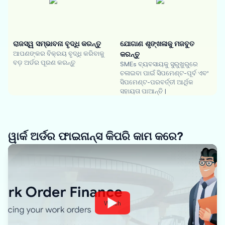
ରାଜସ୍ୱ ସମ୍ଭାବନା ବୃଦ୍ଧି କରନ୍ତୁ
ଯୋଗାଣ ଶୃଙ୍ଖଳାକୁ ମଜବୁତ
ଆପଣଙ୍କର ବିକ୍ରୟ ବୃଦ୍ଧି କରିବାକୁ
କରନ୍ତୁ
ବଡ଼ ଅର୍ଡର ପୂରଣ କରନ୍ତୁ
SMEs ବ୍ୟବସାୟକୁ ସୁରୁଖୁରୁରେ
ଚଳାଇବା ପାଇଁ ସିପମେଣ୍ଟ-ପୂର୍ବ ଏବଂ
ସିପମେଣ୍ଟ-ପରବର୍ତ୍ତୀ ଆର୍ଥିକ
ସହାୟତା ପାଆନ୍ତି |
ୱାର୍କ ଅର୍ଡର ଫାଇନାନ୍ସ କିପରି କାମ କରେ?
Watch