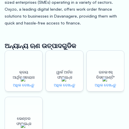
sized enterprises (SMEs) operating in a variety of sectors.
Oxyzo, a leading digital lender, offers work order finance
solutions to businesses in Davanagere, providing them with
quick and hassle-free access to finance.
One of the key benefits of Oxyzo’s work order finance services
is instant disbursement. Traditional lenders can take weeks or
ଅନ୍ୟାନ୍ୟ ଋଣ ଉତ୍ପାଦଗୁଡିକ
even months to approve loans and disburse funds, which can
be particularly challenging for SMEs in Davanagere that may
need to access finance quickly to pay suppliers, manage
working capital, or meet other short-term financial
କ୍ରୟ
ୱାର୍କ ଅର୍ଡର
ଇନଭଏସ୍
ଆର୍ଥିକ ସହାୟତା
ଫାଇନାନ୍ସ
ଡିସକାଉଣ୍ଟିଂ
requirements. Oxyzo’s advanced algorithms and data analytics
can quickly assess a business’s creditworthiness and disburse
ଅଧିକ ଦେଖନ୍ତୁ
ଅଧିକ ଦେଖନ୍ତୁ
ଅଧିକ ଦେଖନ୍ତୁ
funds within hours of approval, helping businesses to stay agile
and responsive in a rapidly changing business landscape.
Another important benefit of Oxyzo’s work order finance
ଭେଣ୍ଡର
services is the potential to increase revenue. With quick access
ଫାଇନାନ୍ସ
to finance, businesses can take on new work orders, increase