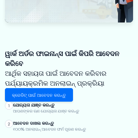
ୱାର୍କ ଅର୍ଡର ଫାଇନାନ୍ସ ପାଇଁ କିପରି ଆବେଦନ
କରିବେ
ଆର୍ଥିକ ସହାୟତା ପାଇଁ ଆବେଦନ କରିବାର
ପର୍ଯ୍ୟାୟକ୍ରମିକ ଅନଲାଇନ୍ ପ୍ରକ୍ରିୟା
କ୍ରେଡିଟ୍ ପାଇଁ ଆବେଦନ କରନ୍ତୁ
ଯୋଗ୍ୟତା ଯାଞ୍ଚ କରନ୍ତୁ
1
ଆପଣଙ୍କର ଋଣ ଯୋଗ୍ୟତା ଯାଞ୍ଚ କରନ୍ତୁ
ଆବେଦନ ଦାଖଲ କରନ୍ତୁ
2
୧୦୦% ଅନଲାଇନ୍ ଆବେଦନ ଫର୍ମ ପୂରଣ କରନ୍ତୁ