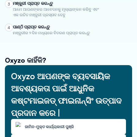
ମଞ୍ଜୁରୀ ପ୍ରାପ୍ତ କରନ୍ତୁ
3
ଆମେ ଆପଣଙ୍କର ଆବେଦନକୁ ମୂଲ୍ୟାଙ୍କନ କରିବୁ ଏବଂ
ଏକ ଉଚିତ ମଞ୍ଜୁରୀ ପ୍ରସ୍ତାବ ଦେବୁ
ପାଣ୍ଠି ପ୍ରାପ୍ତ କରନ୍ତୁ
4
ମଞ୍ଜୁରୀର ୨ ଦିନ ମଧ୍ୟରେ ବିତରଣ ପ୍ରାପ୍ତ କରନ୍ତୁ
Oxyzo କାହିଁକି?
Oxyzo ଆପଣଙ୍କ ବ୍ୟବସାୟିକ
ଆବଶ୍ୟକତା ପାଇଁ ଆଧୁନିକ
କଷ୍ଟମାଇଜଡ୍ ଫାଇନାନ୍ସିଂ ଉତ୍ପାଦ
ପ୍ରଦାନ କରେ |
ଜାମିନ-ମୁକ୍ତ କାର୍ଯ୍ୟକାରୀ ପୁଞ୍ଜି