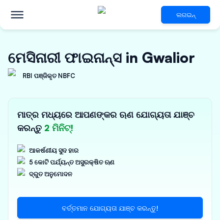
ଲଗଇନ୍
ମେସିନାରୀ ଫାଇନାନ୍ସ in Gwalior
RBI ପଞ୍ଜିକୃତ NBFC
ମାତ୍ର ମଧ୍ୟରେ ଆପଣଙ୍କର ଋଣ ଯୋଗ୍ୟତା ଯାଞ୍ଚ
କରନ୍ତୁ
2 ମିନିଟ୍!
ଆକର୍ଷଣୀୟ ସୁଦ ହାର
5 କୋଟି ପର୍ଯ୍ୟନ୍ତ ଅସୁରକ୍ଷିତ ଋଣ
ଦ୍ରୁତ ଅନୁମୋଦନ
ବର୍ତ୍ତମାନ ଯୋଗ୍ୟତା ଯାଞ୍ଚ କରନ୍ତୁ!