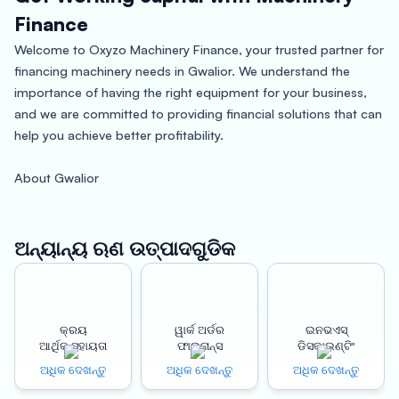
Finance
Welcome to Oxyzo Machinery Finance, your trusted partner for
financing machinery needs in Gwalior. We understand the
importance of having the right equipment for your business,
and we are committed to providing financial solutions that can
help you achieve better profitability.
About Gwalior
Gwalior is a historic city located in the central Indian state of
Madhya Pradesh. It is known for its rich cultural heritage,
including the Gwalior Fort, which is one of the largest and most
ଅନ୍ୟାନ୍ୟ ଋଣ ଉତ୍ପାଦଗୁଡିକ
magnificent forts in India. Gwalior is also a major industrial hub,
with a diverse range of businesses that contribute to the local
economy.
କ୍ରୟ
ୱାର୍କ ଅର୍ଡର
ଇନଭଏସ୍
ଆର୍ଥିକ ସହାୟତା
ଫାଇନାନ୍ସ
ଡିସକାଉଣ୍ଟିଂ
Benefits of Oxyzo Machinery Finance in Gwalior
At Oxyzo Machinery Finance, we offer a range of financing
ଅଧିକ ଦେଖନ୍ତୁ
ଅଧିକ ଦେଖନ୍ତୁ
ଅଧିକ ଦେଖନ୍ତୁ
options that are tailored to meet the unique needs of