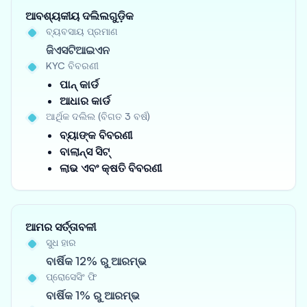
ଆବଶ୍ୟକୀୟ ଦଲିଲଗୁଡ଼ିକ
ବ୍ୟବସାୟ ପ୍ରମାଣ
ଜିଏସଟିଆଇଏନ
KYC ବିବରଣୀ
ପାନ୍ କାର୍ଡ
ଆଧାର କାର୍ଡ
ଆର୍ଥିକ ଦଲିଲ (ବିଗତ 3 ବର୍ଷ)
ବ୍ୟାଙ୍କ ବିବରଣୀ
ବାଲାନ୍ସ ସିଟ୍
ଲାଭ ଏବଂ କ୍ଷତି ବିବରଣୀ
ଆମର ସର୍ତ୍ତାବଳୀ
ସୁଧ ହାର
ବାର୍ଷିକ 12% ରୁ ଆରମ୍ଭ
ପ୍ରୋସେସିଂ ଫି
ବାର୍ଷିକ 1% ରୁ ଆରମ୍ଭ