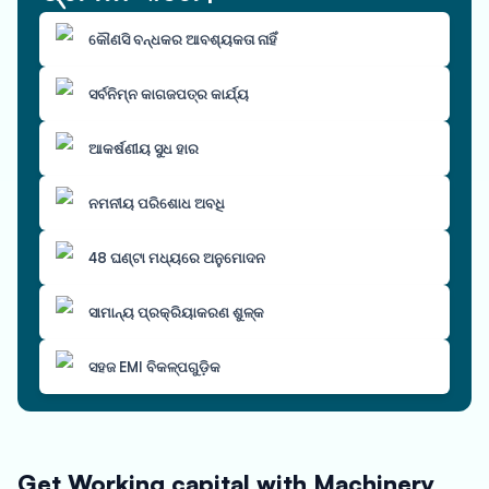
କୌଣସି ବନ୍ଧକର ଆବଶ୍ୟକତା ନାହିଁ
ସର୍ବନିମ୍ନ କାଗଜପତ୍ର କାର୍ଯ୍ୟ
ଆକର୍ଷଣୀୟ ସୁଧ ହାର
ନମନୀୟ ପରିଶୋଧ ଅବଧି
48 ଘଣ୍ଟା ମଧ୍ୟରେ ଅନୁମୋଦନ
ସାମାନ୍ୟ ପ୍ରକ୍ରିୟାକରଣ ଶୁଳ୍କ
ସହଜ EMI ବିକଳ୍ପଗୁଡ଼ିକ
Get Working capital with Machinery