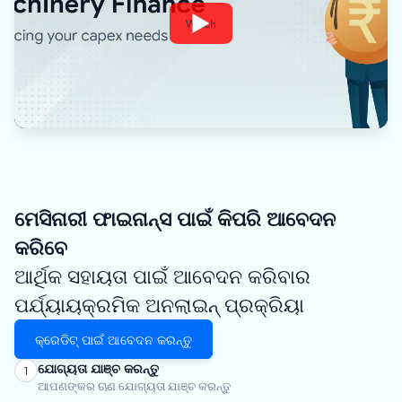
Watch
ମେସିନାରୀ ଫାଇନାନ୍ସ ପାଇଁ କିପରି ଆବେଦନ
କରିବେ
ଆର୍ଥିକ ସହାୟତା ପାଇଁ ଆବେଦନ କରିବାର
ପର୍ଯ୍ୟାୟକ୍ରମିକ ଅନଲାଇନ୍ ପ୍ରକ୍ରିୟା
କ୍ରେଡିଟ୍ ପାଇଁ ଆବେଦନ କରନ୍ତୁ
ଯୋଗ୍ୟତା ଯାଞ୍ଚ କରନ୍ତୁ
1
ଆପଣଙ୍କର ଋଣ ଯୋଗ୍ୟତା ଯାଞ୍ଚ କରନ୍ତୁ