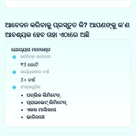
ଆବେଦନ କରିବାକୁ ପ୍ରସ୍ତୁତ କି? ଆପଣଙ୍କୁ କ’ଣ
ଆବଶ୍ୟକ ହେବ ତାହା ଏଠାରେ ଅଛି
ଯୋଗ୍ୟତା ମାନଦଣ୍ଡ
ସର୍ବନିମ୍ନ କାରବାର
₹3 କୋଟି
କାର୍ଯ୍ୟକାଳର ବର୍ଷ
3+ ବର୍ଷ
ସଂସ୍ଥାଗୁଡ଼ିକ
ପବ୍ଲିକ ଲିମିଟେଡ୍
ପ୍ରାଇଭେଟ୍ ଲିମିଟେଡ୍
ଏକକ ମାଲିକାନା
ଭାଗିଦାରୀ