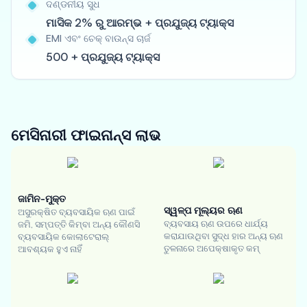
ଦଣ୍ଡନୀୟ ସୁଧ
ମାସିକ 2% ରୁ ଆରମ୍ଭ + ପ୍ରଯୁଜ୍ୟ ଟ୍ୟାକ୍ସ
EMI ଏବଂ ଚେକ୍ ବାଉନ୍ସ ଚାର୍ଜ
500 + ପ୍ରଯୁଜ୍ୟ ଟ୍ୟାକ୍ସ
ମେସିନାରୀ ଫାଇନାନ୍ସ
ଲାଭ
ଜାମିନ-ମୁକ୍ତ
ସ୍ୱଳ୍ପ ମୂଲ୍ୟର ଋଣ
ଅସୁରକ୍ଷିତ ବ୍ୟବସାୟିକ ଋଣ ପାଇଁ
ବ୍ୟବସାୟ ଋଣ ଉପରେ ଧାର୍ଯ୍ୟ
ଜମି, ସମ୍ପତ୍ତି କିମ୍ବା ଅନ୍ୟ କୌଣସି
କରାଯାଉଥିବା ସୁଦ୍ଧ ହାର ଅନ୍ୟ ଋଣ
ବ୍ୟବସାୟିକ କୋଲାଟେରାଲ୍
ତୁଳନାରେ ଅପେକ୍ଷାକୃତ କମ୍
ଆବଶ୍ୟକ ହୁଏ ନାହିଁ