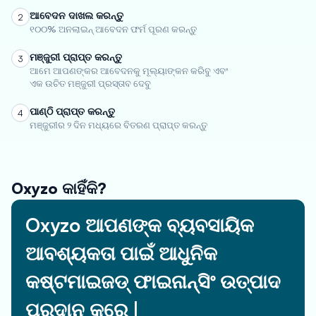
ଆବେଦନ ଦାଖଲ କରନ୍ତୁ
2
୧୦୦% ଅନଲାଇନ୍ ଆବେଦନ ଫର୍ମ ପୂରଣ କରନ୍ତୁ
ମଞ୍ଜୁରୀ ପ୍ରାପ୍ତ କରନ୍ତୁ
3
ଆମେ ଆପଣଙ୍କର ଆବେଦନକୁ ମୂଲ୍ୟାଙ୍କନ କରିବୁ ଏବଂ
ଏକ ଉଚିତ ମଞ୍ଜୁରୀ ପ୍ରସ୍ତାବ ଦେବୁ
ପାଣ୍ଠି ପ୍ରାପ୍ତ କରନ୍ତୁ
4
ମଞ୍ଜୁରୀର ୨ ଦିନ ମଧ୍ୟରେ ବିତରଣ ପ୍ରାପ୍ତ କରନ୍ତୁ
Oxyzo କାହିଁକି?
Oxyzo ଆପଣଙ୍କ ବ୍ୟବସାୟିକ
ଆବଶ୍ୟକତା ପାଇଁ ଆଧୁନିକ
କଷ୍ଟମାଇଜଡ୍ ଫାଇନାନ୍ସିଂ ଉତ୍ପାଦ
ପ୍ରଦାନ କରେ |