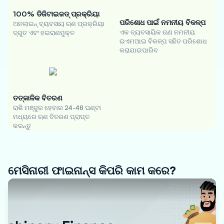
100% ଡିଜିଟାଇଜଡ୍ ପ୍ରକ୍ରିୟା
ପରିଶୋଧ ପାଇଁ ନମନୀୟ ବିକଳ୍ପ
ଅନଲାଇନ୍ ବ୍ୟବସାୟ ଋଣ ପ୍ରକ୍ରିୟା
ଏକ ବ୍ୟବସାୟିକ ଋଣ ନମନୀୟ
ଦ୍ରୁତ ଏବଂ ହଇରାଣମୁକ୍ତ
ଇଏମଆଇ ବିକଳ୍ପ ସହିତ ପରିଶୋଧ
କରାଯାଇପାରିବ
ତତ୍କାଳିକ ବିତରଣ
ରାଶି ମଞ୍ଜୁର ହେବାର 24-48 ଘଣ୍ଟା
ମଧ୍ୟରେ ଋଣ ବିତରଣ ପ୍ରାପ୍ତ
କରନ୍ତୁ
ମେସିନାରୀ ଫାଇନାନ୍ସ କିପରି କାମ କରେ?