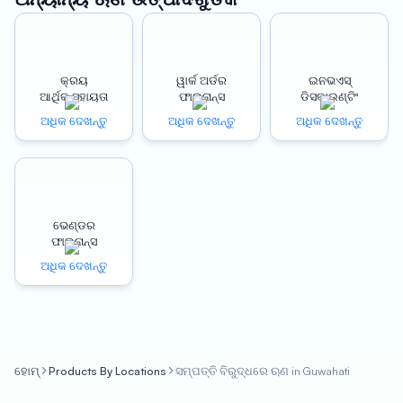
LAP is a secured loan that can be availed by pledging
residential, commercial, or industrial property as collateral.
With Oxyzo’s LAP solution, businesses in Guwahati can unlock
the hidden value of their property and obtain funds to address
କ୍ରୟ
ୱାର୍କ ଅର୍ଡର
ଇନଭଏସ୍
ଆର୍ଥିକ ସହାୟତା
ଫାଇନାନ୍ସ
ଡିସକାଉଣ୍ଟିଂ
their financial requirements. Oxyzo offers competitive LAP
interest rates, making it an affordable financial solution for
ଅଧିକ ଦେଖନ୍ତୁ
ଅଧିକ ଦେଖନ୍ତୁ
ଅଧିକ ଦେଖନ୍ତୁ
businesses.
Oxyzo’s LAP solution is an entirely digitized process, enabling
businesses to apply for a loan without the need for physical
ଭେଣ୍ଡର
documentation or branch visits. The digital process ensures
ଫାଇନାନ୍ସ
faster processing and reduces the turnaround time for
ଅଧିକ ଦେଖନ୍ତୁ
disbursal.
Manufacturers, contractors, and SMEs in Guwahati can benefit
from Oxyzo’s LAP solution in multiple ways. The LAP funds can
be utilized for various business purposes, such as expansion,
ହୋମ୍
Products By Locations
ସମ୍ପତ୍ତି ବିରୁଦ୍ଧରେ ଋଣ in Guwahati
working capital, debt consolidation, and machinery purchases.
The quick disbursal feature ensures that businesses can access