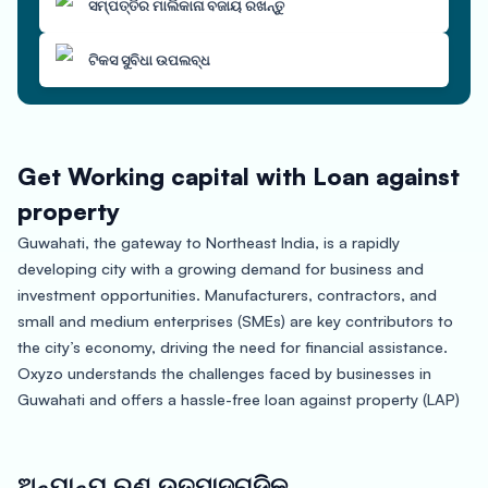
ସମ୍ପତ୍ତିର ମାଲିକାନା ବଜାୟ ରଖନ୍ତୁ
ଟିକସ ସୁବିଧା ଉପଲବ୍ଧ
Get Working capital with Loan against
property
Guwahati, the gateway to Northeast India, is a rapidly
developing city with a growing demand for business and
investment opportunities. Manufacturers, contractors, and
small and medium enterprises (SMEs) are key contributors to
the city’s economy, driving the need for financial assistance.
Oxyzo understands the challenges faced by businesses in
Guwahati and offers a hassle-free loan against property (LAP)
solution, providing up to 150% loan to value (LTV) and quick
disbursal within 24-48 hours.
ଅନ୍ୟାନ୍ୟ ଋଣ ଉତ୍ପାଦଗୁଡିକ