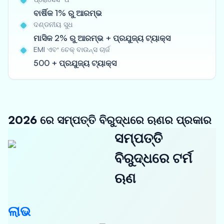
ବାର୍ଷିକ 1% ରୁ ଆରମ୍ଭ
ଦଣ୍ଡନୀୟ ସୁଧ
ମାସିକ 2% ରୁ ଆରମ୍ଭ + ପ୍ରଯୁଜ୍ୟ ଟ୍ୟାକ୍ସ
EMI ଏବଂ ଚେକ୍ ବାଉନ୍ସ ଚାର୍ଜ
500 + ପ୍ରଯୁଜ୍ୟ ଟ୍ୟାକ୍ସ
2026 ରେ ସମ୍ପତ୍ତି ବିରୁଦ୍ଧରେ ଋଣର ପ୍ରକାର
ସମ୍ପତ୍ତି
ବିରୁଦ୍ଧରେ ଟର୍ମ
ଋଣ
ଲାଭ