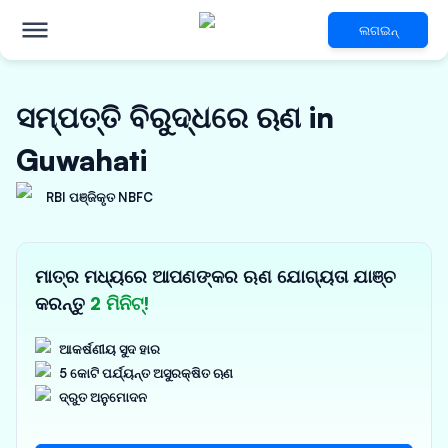
ଲଗଇନ୍
ସମ୍ପତ୍ତି ବିରୁଦ୍ଧରେ ଋଣ in
Guwahati
RBI ପଞ୍ଜିକୃତ NBFC
ମାତ୍ର ମଧ୍ୟରେ ଆପଣଙ୍କର ଋଣ ଯୋଗ୍ୟତା ଯାଞ୍ଚ
କରନ୍ତୁ
2 ମିନିଟ୍!
ଆକର୍ଷଣୀୟ ସୁଦ ହାର
5 କୋଟି ପର୍ଯ୍ୟନ୍ତ ଅସୁରକ୍ଷିତ ଋଣ
ଦ୍ରୁତ ଅନୁମୋଦନ