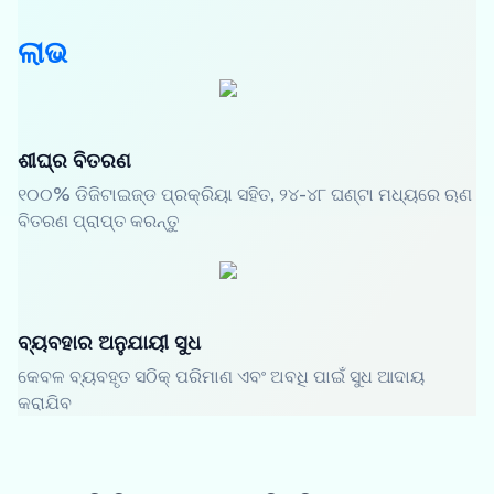
ଲାଭ
ଶୀଘ୍ର ବିତରଣ
୧୦୦% ଡିଜିଟାଇଜ୍ଡ ପ୍ରକ୍ରିୟା ସହିତ, ୨୪-୪୮ ଘଣ୍ଟା ମଧ୍ୟରେ ଋଣ
ବିତରଣ ପ୍ରାପ୍ତ କରନ୍ତୁ
ବ୍ୟବହାର ଅନୁଯାୟୀ ସୁଧ
କେବଳ ବ୍ୟବହୃତ ସଠିକ୍ ପରିମାଣ ଏବଂ ଅବଧି ପାଇଁ ସୁଧ ଆଦାୟ
କରାଯିବ