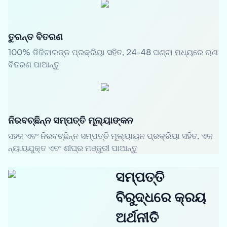
ତୁରନ୍ତ ବିତରଣ
100% ଡିଜିଟାଇଜ୍ଡ ପ୍ରକ୍ରିୟା ସହିତ, 24-48 ଘଣ୍ଟା ମଧ୍ୟରେ ଋଣ
ବିତରଣ ପାଆନ୍ତୁ
ନିରବଚ୍ଛିନ୍ନ ସମ୍ପତ୍ତି ମୂଲ୍ୟାଙ୍କନ
ସହଜ ଏବଂ ନିରବଚ୍ଛିନ୍ନ ସମ୍ପତ୍ତି ମୂଲ୍ୟାୟନ ପ୍ରକ୍ରିୟା ସହିତ, ଏକ
ନ୍ୟାୟଯୁକ୍ତ ଏବଂ ଶୀଘ୍ର ମଞ୍ଜୁରୀ ପାଆନ୍ତୁ
ସମ୍ପତ୍ତି
ବିରୁଦ୍ଧରେ କ୍ରୟ
ଅର୍ଥନୀତି