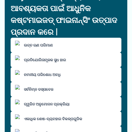
ଆବଶ୍ୟକତା ପାଇଁ ଆଧୁନିକ
କଷ୍ଟମାଇଜଡ୍ ଫାଇନାନ୍ସିଂ ଉତ୍ପାଦ
ପ୍ରଦାନ କରେ |
ଉଚ୍ଚ ଋଣ ପରିମାଣ
ପ୍ରତିଯୋଗିତାମୂଳକ ସୁଧ ହାର
ନମନୀୟ ପରିଶୋଧ ଅବଧି
ସର୍ବନିମ୍ନ ଦସ୍ତାବେଜ
ତ୍ୱରିତ ଅନୁମୋଦନ ପ୍ରକ୍ରିୟା
ଏକାଧିକ ଶେଷ-ବ୍ୟବହାର ବିକଳ୍ପଗୁଡିକ