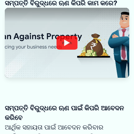
ସମ୍ପତ୍ତି ବିରୁଦ୍ଧରେ ଋଣ କିପରି କାମ କରେ?
Watch
ସମ୍ପତ୍ତି ବିରୁଦ୍ଧରେ ଋଣ ପାଇଁ କିପରି ଆବେଦନ
କରିବେ
ଆର୍ଥିକ ସହାୟତା ପାଇଁ ଆବେଦନ କରିବାର