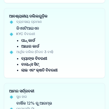
ଆବଶ୍ୟକୀୟ ଦଲିଲଗୁଡ଼ିକ
ବ୍ୟବସାୟ ପ୍ରମାଣ
ଜିଏସଟିଆଇଏନ
KYC ବିବରଣୀ
ପାନ୍ କାର୍ଡ
ଆଧାର କାର୍ଡ
ଆର୍ଥିକ ଦଲିଲ (ବିଗତ 3 ବର୍ଷ)
ବ୍ୟାଙ୍କ ବିବରଣୀ
ବାଲାନ୍ସ ସିଟ୍
ଲାଭ ଏବଂ କ୍ଷତି ବିବରଣୀ
ଆମର ସର୍ତ୍ତାବଳୀ
ସୁଧ ହାର
ବାର୍ଷିକ 12% ରୁ ଆରମ୍ଭ
ପ୍ରୋସେସିଂ ଫି