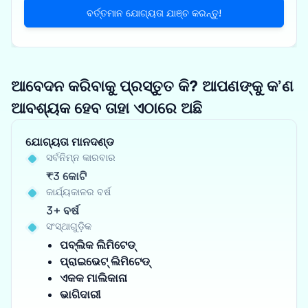
ବର୍ତ୍ତମାନ ଯୋଗ୍ୟତା ଯାଞ୍ଚ କରନ୍ତୁ!
ଆବେଦନ କରିବାକୁ ପ୍ରସ୍ତୁତ କି? ଆପଣଙ୍କୁ କ’ଣ
ଆବଶ୍ୟକ ହେବ ତାହା ଏଠାରେ ଅଛି
ଯୋଗ୍ୟତା ମାନଦଣ୍ଡ
ସର୍ବନିମ୍ନ କାରବାର
₹3 କୋଟି
କାର୍ଯ୍ୟକାଳର ବର୍ଷ
3+ ବର୍ଷ
ସଂସ୍ଥାଗୁଡ଼ିକ
ପବ୍ଲିକ ଲିମିଟେଡ୍
ପ୍ରାଇଭେଟ୍ ଲିମିଟେଡ୍
ଏକକ ମାଲିକାନା
ଭାଗିଦାରୀ