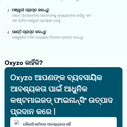
ମଞ୍ଜୁରୀ ପ୍ରାପ୍ତ କରନ୍ତୁ
3
ଆମେ ଆପଣଙ୍କର ଆବେଦନକୁ ମୂଲ୍ୟାଙ୍କନ କରିବୁ ଏବଂ
ଏକ ଉଚିତ ମଞ୍ଜୁରୀ ପ୍ରସ୍ତାବ ଦେବୁ
ପାଣ୍ଠି ପ୍ରାପ୍ତ କରନ୍ତୁ
4
ମଞ୍ଜୁରୀର ୨ ଦିନ ମଧ୍ୟରେ ବିତରଣ ପ୍ରାପ୍ତ କରନ୍ତୁ
Oxyzo କାହିଁକି?
Oxyzo ଆପଣଙ୍କ ବ୍ୟବସାୟିକ
ଆବଶ୍ୟକତା ପାଇଁ ଆଧୁନିକ
କଷ୍ଟମାଇଜଡ୍ ଫାଇନାନ୍ସିଂ ଉତ୍ପାଦ
ପ୍ରଦାନ କରେ |
କୌଣସି ଜାମିନର ଆବଶ୍ୟକତା ନାହିଁ