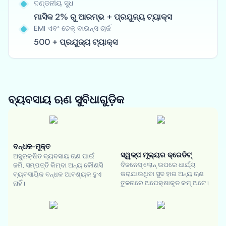
ଦଣ୍ଡନୀୟ ସୁଧ
ମାସିକ 2% ରୁ ଆରମ୍ଭ + ପ୍ରଯୁଜ୍ୟ ଟ୍ୟାକ୍ସ
EMI ଏବଂ ଚେକ୍ ବାଉନ୍ସ ଚାର୍ଜ
500 + ପ୍ରଯୁଜ୍ୟ ଟ୍ୟାକ୍ସ
ବ୍ୟବସାୟ ଋଣ
ସୁବିଧାଗୁଡ଼ିକ
ବନ୍ଧକ-ମୁକ୍ତ
ସ୍ୱଳ୍ପ ମୂଲ୍ୟର କ୍ରେଡିଟ୍
ଅସୁରକ୍ଷିତ ବ୍ୟବସାୟ ଋଣ ପାଇଁ
ବିଜନେସ୍ ଲୋନ୍ ଉପରେ ଧାର୍ଯ୍ୟ
ଜମି, ସମ୍ପତ୍ତି କିମ୍ବା ଅନ୍ୟ କୌଣସି
କରାଯାଉଥିବା ସୁଦ ହାର ଅନ୍ୟ ଋଣ
ବ୍ୟବସାୟିକ ବନ୍ଧକ ଆବଶ୍ୟକ ହୁଏ
ତୁଳନାରେ ଅପେକ୍ଷାକୃତ କମ୍ ଅଟେ।
ନାହିଁ।