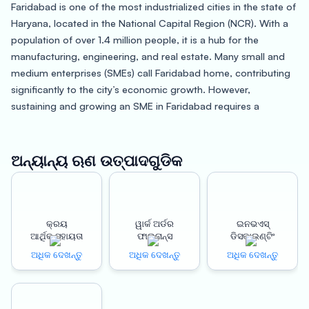
Faridabad is one of the most industrialized cities in the state of
Haryana, located in the National Capital Region (NCR). With a
population of over 1.4 million people, it is a hub for the
manufacturing, engineering, and real estate. Many small and
medium enterprises (SMEs) call Faridabad home, contributing
significantly to the city’s economic growth. However,
sustaining and growing an SME in Faridabad requires a
significant amount of funding, which can be a challenge for
business owners.
ଅନ୍ୟାନ୍ୟ ଋଣ ଉତ୍ପାଦଗୁଡିକ
Oxyzo Business Loans can provide the necessary financial
support for SMEs to expand their business operations in
Faridabad. Our collateral-free business loans offer several
benefits to borrowers. One of the most significant advantages
କ୍ରୟ
ୱାର୍କ ଅର୍ଡର
ଇନଭଏସ୍
ଆର୍ଥିକ ସହାୟତା
ଫାଇନାନ୍ସ
ଡିସକାଉଣ୍ଟିଂ
is that borrowers do not have to provide any security or
collateral to avail of the loan. This makes it easier for SMEs to
ଅଧିକ ଦେଖନ୍ତୁ
ଅଧିକ ଦେଖନ୍ତୁ
ଅଧିକ ଦେଖନ୍ତୁ
access the funds they need to grow their business, without
risking any of their personal assets.