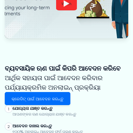
Watch
ବ୍ୟବସାୟିକ ଋଣ ପାଇଁ କିପରି ଆବେଦନ କରିବେ
ଆର୍ଥିକ ସହାୟତା ପାଇଁ ଆବେଦନ କରିବାର
ପର୍ଯ୍ୟାୟକ୍ରମିକ ଅନଲାଇନ୍ ପ୍ରକ୍ରିୟା
କ୍ରେଡିଟ୍ ପାଇଁ ଆବେଦନ କରନ୍ତୁ
ଯୋଗ୍ୟତା ଯାଞ୍ଚ କରନ୍ତୁ
1
ଆପଣଙ୍କର ଋଣ ଯୋଗ୍ୟତା ଯାଞ୍ଚ କରନ୍ତୁ
ଆବେଦନ ଦାଖଲ କରନ୍ତୁ
2
୧୦୦% ଅନଲାଇନ୍ ଆବେଦନ ଫର୍ମ ପୂରଣ କରନ୍ତୁ