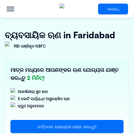
ଲଗଇନ୍
ବ୍ୟବସାୟିକ ଋଣ in Faridabad
RBI ପଞ୍ଜିକୃତ NBFC
ମାତ୍ର ମଧ୍ୟରେ ଆପଣଙ୍କର ଋଣ ଯୋଗ୍ୟତା ଯାଞ୍ଚ
କରନ୍ତୁ
2 ମିନିଟ୍!
ଆକର୍ଷଣୀୟ ସୁଦ ହାର
5 କୋଟି ପର୍ଯ୍ୟନ୍ତ ଅସୁରକ୍ଷିତ ଋଣ
ଦ୍ରୁତ ଅନୁମୋଦନ
ବର୍ତ୍ତମାନ ଯୋଗ୍ୟତା ଯାଞ୍ଚ କରନ୍ତୁ!