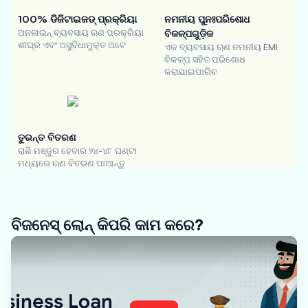
100% ଡିଜିଟାଇଜଡ୍ ପ୍ରକ୍ରିୟା
ନମନୀୟ ପୁନଃପରିଶୋଧ
ଅନଲାଇନ୍ ବ୍ୟବସାୟ ଋଣ ପ୍ରକ୍ରିୟା
ବିକଳ୍ପଗୁଡ଼ିକ
ଶୀଘ୍ର ଏବଂ ଅସୁବିଧାମୁକ୍ତ ଅଟେ
ଏକ ବ୍ୟବସାୟ ଋଣ ନମନୀୟ EMI
ବିକଳ୍ପ ସହିତ ପରିଶୋଧ
କରାଯାଇପାରିବ
ତୁରନ୍ତ ବିତରଣ
ରାଶି ମଞ୍ଜୁର ହେବାର ୨୪-୪୮ ଘଣ୍ଟା
ମଧ୍ୟରେ ଋଣ ବିତରଣ ପାଆନ୍ତୁ
ବିଜନେସ୍ ଲୋନ୍ କିପରି କାମ କରେ?