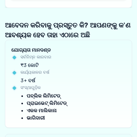
ଆବେଦନ କରିବାକୁ ପ୍ରସ୍ତୁତ କି? ଆପଣଙ୍କୁ କ’ଣ
ଆବଶ୍ୟକ ହେବ ତାହା ଏଠାରେ ଅଛି
ଯୋଗ୍ୟତା ମାନଦଣ୍ଡ
ସର୍ବନିମ୍ନ କାରବାର
₹3 କୋଟି
କାର୍ଯ୍ୟକାଳର ବର୍ଷ
3+ ବର୍ଷ
ସଂସ୍ଥାଗୁଡ଼ିକ
ପବ୍ଲିକ ଲିମିଟେଡ୍
ପ୍ରାଇଭେଟ୍ ଲିମିଟେଡ୍
ଏକକ ମାଲିକାନା
ଭାଗିଦାରୀ