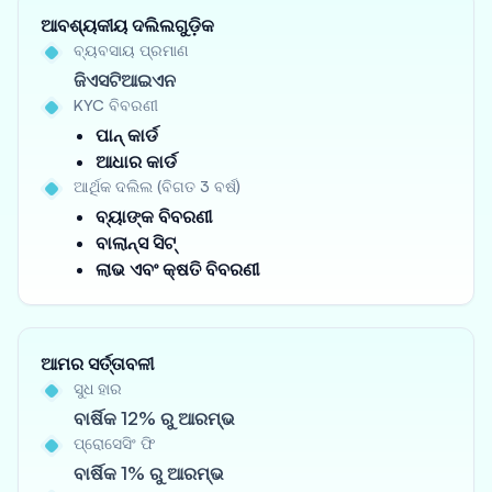
ଆବଶ୍ୟକୀୟ ଦଲିଲଗୁଡ଼ିକ
ବ୍ୟବସାୟ ପ୍ରମାଣ
ଜିଏସଟିଆଇଏନ
KYC ବିବରଣୀ
ପାନ୍ କାର୍ଡ
ଆଧାର କାର୍ଡ
ଆର୍ଥିକ ଦଲିଲ (ବିଗତ 3 ବର୍ଷ)
ବ୍ୟାଙ୍କ ବିବରଣୀ
ବାଲାନ୍ସ ସିଟ୍
ଲାଭ ଏବଂ କ୍ଷତି ବିବରଣୀ
ଆମର ସର୍ତ୍ତାବଳୀ
ସୁଧ ହାର
ବାର୍ଷିକ 12% ରୁ ଆରମ୍ଭ
ପ୍ରୋସେସିଂ ଫି
ବାର୍ଷିକ 1% ରୁ ଆରମ୍ଭ