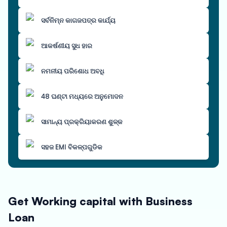
ସର୍ବନିମ୍ନ କାଗଜପତ୍ର କାର୍ଯ୍ୟ
ଆକର୍ଷଣୀୟ ସୁଧ ହାର
ନମନୀୟ ପରିଶୋଧ ଅବଧି
48 ଘଣ୍ଟା ମଧ୍ୟରେ ଅନୁମୋଦନ
ସାମାନ୍ୟ ପ୍ରକ୍ରିୟାକରଣ ଶୁଳ୍କ
ସହଜ EMI ବିକଳ୍ପଗୁଡିକ
Get Working capital with Business
Loan