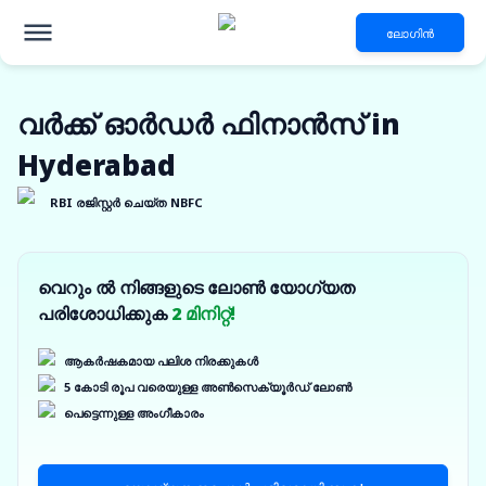
ലോഗിൻ
വർക്ക് ഓർഡർ ഫിനാൻസ് in
Hyderabad
RBI രജിസ്റ്റർ ചെയ്ത NBFC
വെറും ൽ നിങ്ങളുടെ ലോൺ യോഗ്യത
പരിശോധിക്കുക
2 മിനിറ്റ്!
ആകർഷകമായ പലിശ നിരക്കുകൾ
5 കോടി രൂപ വരെയുള്ള അൺസെക്യൂർഡ് ലോൺ
പെട്ടെന്നുള്ള അംഗീകാരം