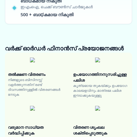
ബാധകമായ നികുതി
ഇഎംഐ, ചെക്ക് ബൗൺസ് ചാർജുകൾ
500 + ബാಧകമായ നികുതി
വർക്ക് ഓർഡർ ഫിനാൻസ്
പ്രയോജനങ്ങൾ
തൽക്ഷണ വിതരണം
ഉപയോഗത്തിനനുസരിച്ചുള്ള
നിങ്ങളുടെ ബിസിനസ്സ്
പലിശ
വളർത്തുന്നതിന് രണ്ട്
കൃത്യമായ തുകയ്ക്കും ഉപയോഗ
ദിവസത്തിനുള്ളിൽ വിതരണങ്ങൾ
കാലയളവിനും മാത്രമേ പലിശ
നേടുക
ഈടാക്കുകയുള്ളൂ
വരുമാന സാധ്യത
വിതരണ ശൃംഖല
വർദ്ധിപ്പിക്കുക
ശക്തിപ്പെടുത്തുക