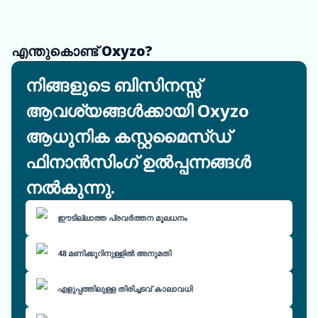
എന്തുകൊണ്ട് Oxyzo?
നിങ്ങളുടെ ബിസിനസ്സ്
ആവശ്യങ്ങൾക്കായി Oxyzo
ആധുനിക കസ്റ്റമൈസ്ഡ്
ഫിനാൻസിംഗ് ഉൽപ്പന്നങ്ങൾ
നൽകുന്നു.
ഈടില്ലാത്ത പ്രവർത്തന മൂലധനം
48 മണിക്കൂറിനുള്ളിൽ അനുമതി
എളുപ്പത്തിലുള്ള തിരിച്ചടവ് കാലാവധി