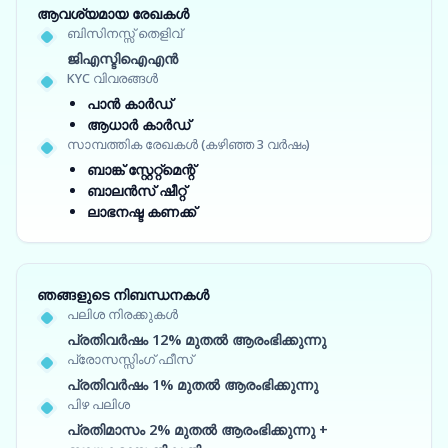
ആവശ്യമായ രേഖകൾ
ബിസിനസ്സ് തെളിവ്
ജിഎസ്ടിഐഎൻ
KYC വിവരങ്ങൾ
പാൻ കാർഡ്
ആധാർ കാർഡ്
സാമ്പത്തിക രേഖകൾ (കഴിഞ്ഞ 3 വർഷം)
ബാങ്ക് സ്റ്റേറ്റ്‌മെന്റ്
ബാലൻസ് ഷീറ്റ്
ലാഭനഷ്ട കണക്ക്
ഞങ്ങളുടെ നിബന്ധനകൾ
പലിശ നിരക്കുകൾ
പ്രതിവർഷം 12% മുതൽ ആരംഭിക്കുന്നു
പ്രോസസ്സിംഗ് ഫീസ്
പ്രതിവർഷം 1% മുതൽ ആരംഭിക്കുന്നു
പിഴ പലിശ
പ്രതിമാസം 2% മുതൽ ആരംഭിക്കുന്നു +