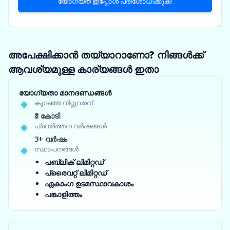
യോഗ്യത ഇപ്പോൾ പരിശോധിക്കുക!
അപേക്ഷിക്കാൻ തയ്യാറാണോ? നിങ്ങൾക്ക്
ആവശ്യമുള്ള കാര്യങ്ങൾ ഇതാ
യോഗ്യതാ മാനദണ്ഡങ്ങൾ
കുറഞ്ഞ വിറ്റുവരവ്
₹3 കോടി
പ്രവർത്തന വർഷങ്ങൾ
3+ വർഷം
സ്ഥാപനങ്ങൾ
പബ്ലിക് ലിമിറ്റഡ്
പ്രൈവറ്റ് ലിമിറ്റഡ്
ഏകാംഗ ഉടമസ്ഥാവകാശം
പങ്കാളിത്തം