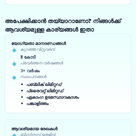
അപേക്ഷിക്കാൻ തയ്യാറാണോ? നിങ്ങൾക്ക്
ആവശ്യമുള്ള കാര്യങ്ങൾ ഇതാ
യോഗ്യതാ മാനദണ്ഡങ്ങൾ
കുറഞ്ഞ വിറ്റുവരവ്
₹3 കോടി
പ്രവർത്തന വർഷങ്ങൾ
3+ വർഷം
സ്ഥാപനങ്ങൾ
പബ്ലിക് ലിമിറ്റഡ്
പ്രൈവറ്റ് ലിമിറ്റഡ്
ഏകാംഗ ഉടമസ്ഥാവകാശം
പങ്കാളിത്തം
ആവശ്യമായ രേഖകൾ
ബിസിനസ്സ് തെളിവ്