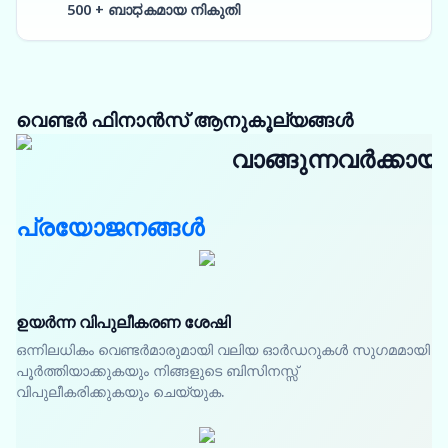
500 + ബാಧകമായ നികുതി
വെണ്ടർ ഫിനാൻസ് ആനുകൂല്യങ്ങൾ
വാങ്ങുന്നവർക്കായി
പ്രയോജനങ്ങൾ
ഉയർന്ന വിപുലീകരണ ശേഷി
ഒന്നിലധികം വെണ്ടർമാരുമായി വലിയ ഓർഡറുകൾ സുഗമമായി
പൂർത്തിയാക്കുകയും നിങ്ങളുടെ ബിസിനസ്സ്
വിപുലീകരിക്കുകയും ചെയ്യുക.