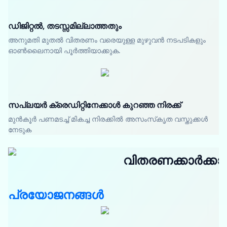
ഡിജിറ്റൽ, തടസ്സമില്ലാത്തതും
അനുമതി മുതൽ വിതരണം വരെയുള്ള മുഴുവൻ നടപടികളും
ഓൺലൈനായി പൂർത്തിയാക്കുക.
സപ്ലയർ ക്രെഡിറ്റിനേക്കാൾ കുറഞ്ഞ നിരക്ക്
മുൻകൂർ പണമടച്ച് മികച്ച നിരക്കിൽ അസംസ്‌കൃത വസ്തുക്കൾ
നേടുക
വിതരണക്കാർക്കാ
പ്രയോജനങ്ങൾ