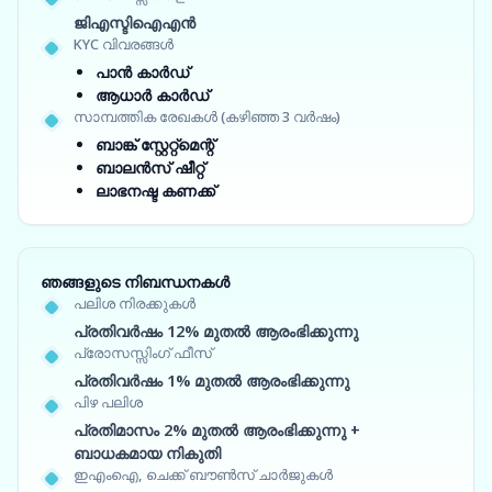
ജിഎസ്ടിഐഎൻ
KYC വിവരങ്ങൾ
പാൻ കാർഡ്
ആധാർ കാർഡ്
സാമ്പത്തിക രേഖകൾ (കഴിഞ്ഞ 3 വർഷം)
ബാങ്ക് സ്റ്റേറ്റ്‌മെന്റ്
ബാലൻസ് ഷീറ്റ്
ലാഭനഷ്ട കണക്ക്
ഞങ്ങളുടെ നിബന്ധനകൾ
പലിശ നിരക്കുകൾ
പ്രതിവർഷം 12% മുതൽ ആരംഭിക്കുന്നു
പ്രോസസ്സിംഗ് ഫീസ്
പ്രതിവർഷം 1% മുതൽ ആരംഭിക്കുന്നു
പിഴ പലിശ
പ്രതിമാസം 2% മുതൽ ആരംഭിക്കുന്നു +
ബാധകമായ നികുതി
ഇഎംഐ, ചെക്ക് ബൗൺസ് ചാർജുകൾ