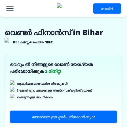
ലോഗിൻ
വെണ്ടർ ഫിനാൻസ് in Bihar
RBI രജിസ്റ്റർ ചെയ്ത NBFC
വെറും ൽ നിങ്ങളുടെ ലോൺ യോഗ്യത
പരിശോധിക്കുക
2 മിനിറ്റ്!
ആകർഷകമായ പലിശ നിരക്കുകൾ
5 കോടി രൂപ വരെയുള്ള അൺസെക്യൂർഡ് ലോൺ
പെട്ടെന്നുള്ള അംഗീകാരം
യോഗ്യത ഇപ്പോൾ പരിശോധിക്കുക!