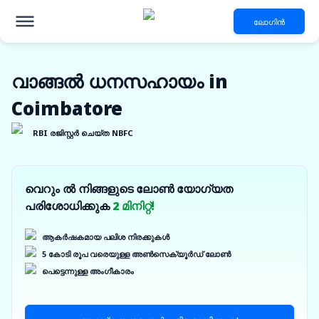
ലോഗിൻ
വാങ്ങൽ ധനസഹായം in
Coimbatore
RBI രജിസ്റ്റർ ചെയ്ത NBFC
വെറും ൽ നിങ്ങളുടെ ലോൺ യോഗ്യത
പരിശോധിക്കുക
2 മിനിറ്റ്!
ആകർഷകമായ പലിശ നിരക്കുകൾ
5 കോടി രൂപ വരെയുള്ള അൺസെക്യൂർഡ് ലോൺ
പെട്ടെന്നുള്ള അംഗീകാരം