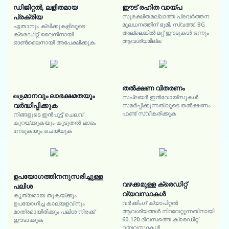
ഡിജിറ്റൽ, ലളിതമായ
ഈട് രഹിത വായ്പ
പ്രക്രിയ
സുരക്ഷിതമല്ലാത്ത പ്രവർത്തന
മൂലധനത്തിന് ഭൂമി, സ്വത്ത്, BG
ഏതാനും ക്ലിക്കുകളിലൂടെ
അല്ലെങ്കിൽ മറ്റ് ഈടുകൾ ഒന്നും
ക്രെഡിറ്റ് ലൈനിനായി
ആവശ്യമില്ല
ഓൺലൈനായി അപേക്ഷിക്കുക.
തൽക്ഷണ വിതരണം
வருമാനവും ലാഭക്ഷമതയും
സപ്ലയർ ഇൻവോയ്സുകൾ
വർദ്ധിപ്പിക്കുക
സമർപ്പിക്കുന്നതിലൂടെ തൽക്ഷണം
ഫണ്ട് സ്വീകരിക്കുക
നിങ്ങളുടെ ഇൻപുട്ട് ചെലവ്
കുറയ്ക്കുകയും കൂടുതൽ ലാഭം
നേടുകയും ചെയ്യുക
ഉപയോഗത്തിനനുസരിച്ചുള്ള
വഴക്കമുള്ള ക്രെഡിറ്റ്
പലിശ
വ്യവസ്ഥകൾ
കൃത്യമായ തുകയ്ക്കും
വർക്കിംഗ് ക്യാപിറ്റൽ
ഉപയോഗിച്ച കാലയളവിനും
ആവശ്യങ്ങൾ നിറവേറ്റുന്നതിനായി
മാത്രമായിരിക്കും പലിശ നിരക്ക്
60-120 ദിവസത്തെ ക്രെഡിറ്റ്
ഈടാക്കുക
വ്യവസ്ഥകൾ