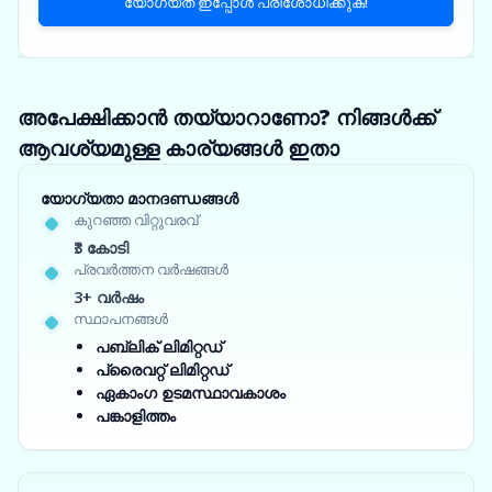
യോഗ്യത ഇപ്പോൾ പരിശോധിക്കുക!
അപേക്ഷിക്കാൻ തയ്യാറാണോ? നിങ്ങൾക്ക്
ആവശ്യമുള്ള കാര്യങ്ങൾ ഇതാ
യോഗ്യതാ മാനദണ്ഡങ്ങൾ
കുറഞ്ഞ വിറ്റുവരവ്
₹3 കോടി
പ്രവർത്തന വർഷങ്ങൾ
3+ വർഷം
സ്ഥാപനങ്ങൾ
പബ്ലിക് ലിമിറ്റഡ്
പ്രൈവറ്റ് ലിമിറ്റഡ്
ഏകാംഗ ഉടമസ്ഥാവകാശം
പങ്കാളിത്തം