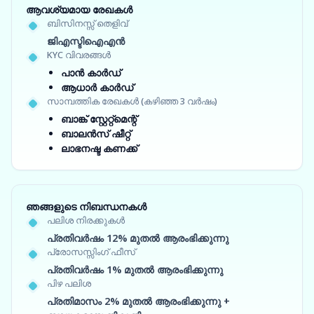
ആവശ്യമായ രേഖകൾ
ബിസിനസ്സ് തെളിവ്
ജിഎസ്ടിഐഎൻ
KYC വിവരങ്ങൾ
പാൻ കാർഡ്
ആധാർ കാർഡ്
സാമ്പത്തിക രേഖകൾ (കഴിഞ്ഞ 3 വർഷം)
ബാങ്ക് സ്റ്റേറ്റ്‌മെന്റ്
ബാലൻസ് ഷീറ്റ്
ലാഭനഷ്ട കണക്ക്
ഞങ്ങളുടെ നിബന്ധനകൾ
പലിശ നിരക്കുകൾ
പ്രതിവർഷം 12% മുതൽ ആരംഭിക്കുന്നു
പ്രോസസ്സിംഗ് ഫീസ്
പ്രതിവർഷം 1% മുതൽ ആരംഭിക്കുന്നു
പിഴ പലിശ
പ്രതിമാസം 2% മുതൽ ആരംഭിക്കുന്നു +