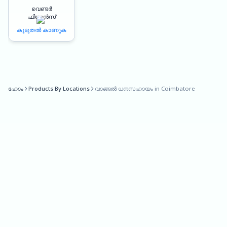
expensive loans or overdrafts. This can help reduce their dependence
വെണ്ടർ
on costly credit facilities and improve their overall financial health.
ഫിനാൻസ്
കൂടുതൽ കാണുക
The process of applying for and using Oxyzo’s credit line is also
digital and simplified. Businesses can apply for credit online, submit
their documents digitally, and receive funds within a few days. This
makes the process fast, convenient, and hassle-free.
ഹോം
Products By Locations
വാങ്ങൽ ധനസഹായം in Coimbatore
One of the key features of Oxyzo’s credit line is that the interest is
charged only on the amount of credit utilized. This means that
businesses only pay for the credit they use and not for the entire
credit line. This can help businesses save money and manage their
cash flow more effectively.
Oxyzo also offers instant disbursement of funds, which means that
businesses can access the credit line as soon as they need it. This can
help them take advantage of new business opportunities, respond
quickly to market changes, and manage their working capital more
effectively.