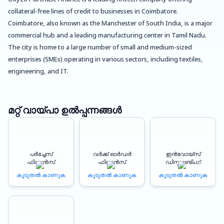
collateral-free lines of credit to businesses in Coimbatore.
Coimbatore, also known as the Manchester of South India, is a major
commercial hub and a leading manufacturing center in Tamil Nadu.
The city is home to a large number of small and medium-sized
enterprises (SMEs) operating in various sectors, including textiles,
engineering, and IT.
One of the main benefits of using Oxyzo Purchase Finance in
Coimbatore is that it can help businesses procure goods and services
മറ്റ് വായ്പാ ഉൽപ്പന്നങ്ങൾ
at a cheaper rate. With a credit line from Oxyzo, businesses can
negotiate better deals with suppliers and take advantage of bulk
purchase discounts. This can help reduce their procurement costs
പർച്ചേസ്
വർക്ക് ഓർഡർ
ഇൻവോയ്സ്
and improve their profit margins.
ഫിനാൻസ്
ഫിനാൻസ്
ഡിസ്കൗണ്ടിംഗ്
കൂടുതൽ കാണുക
കൂടുതൽ കാണുക
കൂടുതൽ കാണുക
Another advantage of using Oxyzo is that it can help businesses
improve their working capital cycles. With access to a revolving line of
credit, businesses can manage their cash flow more effectively and
meet their short-term financial obligations without resorting to