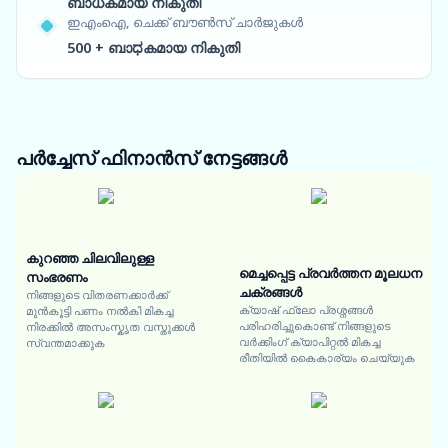
ബാധകമായ നികുതി
ഇഎംഐ, ചെക്ക് ബൗൺസ് ചാർജുകൾ
500 + ബാಧകമായ നികുതി
പർച്ചേസ് ഫിനാൻസ്
നേട്ടങ്ങൾ
കുറഞ്ഞ ചിലവിലുള്ള
മെച്ചപ്പെട്ട പ്രവർത്തന മൂലധന
സംഭരണം
ചക്രങ്ങൾ
നിങ്ങളുടെ വിതരണക്കാർക്ക്
ക്യാഷ് ഫ്ലോ പ്രശ്നങ്ങൾ
മുൻകൂട്ടി പണം നൽകി മികച്ച
പരിഹരിച്ചുകൊണ്ട് നിങ്ങളുടെ
നിരക്കിൽ അസംസ്കൃത വസ്തുക്കൾ
വർക്കിംഗ് ക്യാപിറ്റൽ മികച്ച
സ്വന്തമാക്കുക
രീതിയിൽ കൈകാര്യം ചെയ്യുക