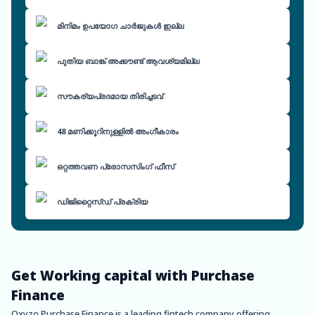
മിനിമം ഉപയോഗ ചാർജുകൾ ഇല്ല
പുതിയ ബാങ്ക് അക്കൗണ്ട് ആവശ്യമില്ല
സൗകര്യപ്രദമായ തിരിച്ചടവ്
48 മണിക്കൂറിനുള്ളിൽ അംഗീകാരം
ഒറ്റത്തവണ പ്രോസസിംഗ് ഫീസ്
ഡിജിറ്റൈസ്ഡ് പ്രക്രിയ
Get Working capital with Purchase
Finance
Oxyzo Purchase Finance is a leading fintech company offering