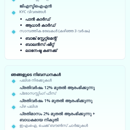
ജിഎസ്ടിഐഎൻ
KYC വിവരങ്ങൾ
പാൻ കാർഡ്
ആധാർ കാർഡ്
സാമ്പത്തിക രേഖകൾ (കഴിഞ്ഞ 3 വർഷം)
ബാങ്ക് സ്റ്റേറ്റ്‌മെന്റ്
ബാലൻസ് ഷീറ്റ്
ലാഭനഷ്ട കണക്ക്
ഞങ്ങളുടെ നിബന്ധനകൾ
പലിശ നിരക്കുകൾ
പ്രതിവർഷം 12% മുതൽ ആരംഭിക്കുന്നു
പ്രോസസ്സിംഗ് ഫീസ്
പ്രതിവർഷം 1% മുതൽ ആരംഭിക്കുന്നു
പിഴ പലിശ
പ്രതിമാസം 2% മുതൽ ആരംഭിക്കുന്നു +
ബാധകമായ നികുതി
ഇഎംഐ, ചെക്ക് ബൗൺസ് ചാർജുകൾ