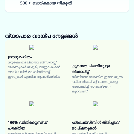
500 + ബാಧകമായ നികുതി
വ്യാപാര വായ്പ
നേട്ടങ്ങൾ
ഈടുരഹിതം
സുരക്ഷിതമല്ലാത്ത ബിസിനസ്സ്
കുറഞ്ഞ ചിലവിലുള്ള
ലോണുകൾക്ക് ഭൂമി, വസ്തുവകകൾ
ക്രെഡിറ്റ്
അല്ലെങ്കിൽ മറ്റ് ബിസിനസ്സ്
ഈടുകൾ എന്നിവ ആവശ്യമില്ല.
ബിസിനസ് ലോണിന് ഈടാക്കുന്ന
പലിശ നിരക്ക് മറ്റ് ലോണുകളെ
അപേക്ഷിച്ച് താരതമ്യേന
കുറവാണ്.
100% ഡിജിറ്റൈസ്ഡ്
ഫ്ലെക്സിബിൾ തിരിച്ചടവ്
പ്രക്രിയ
ഓപ്ഷനുകൾ
ഓൺലൈൻ ബിസിനസ് ലോൺ
ഒരു ബിസിനസ് ലോൺ