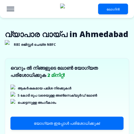
ലോഗിൻ
വ്യാപാര വായ്പ in Ahmedabad
RBI രജിസ്റ്റർ ചെയ്ത NBFC
വെറും ൽ നിങ്ങളുടെ ലോൺ യോഗ്യത
പരിശോധിക്കുക
2 മിനിറ്റ്!
ആകർഷകമായ പലിശ നിരക്കുകൾ
5 കോടി രൂപ വരെയുള്ള അൺസെക്യൂർഡ് ലോൺ
പെട്ടെന്നുള്ള അംഗീകാരം
യോഗ്യത ഇപ്പോൾ പരിശോധിക്കുക!