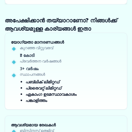
അപേക്ഷിക്കാൻ തയ്യാറാണോ? നിങ്ങൾക്ക്
ആവശ്യമുള്ള കാര്യങ്ങൾ ഇതാ
യോഗ്യതാ മാനദണ്ഡങ്ങൾ
കുറഞ്ഞ വിറ്റുവരവ്
₹3 കോടി
പ്രവർത്തന വർഷങ്ങൾ
3+ വർഷം
സ്ഥാപനങ്ങൾ
പബ്ലിക് ലിമിറ്റഡ്
പ്രൈവറ്റ് ലിമിറ്റഡ്
ഏകാംഗ ഉടമസ്ഥാവകാശം
പങ്കാളിത്തം
ആവശ്യമായ രേഖകൾ
ബിസിനസ്സ് തെളിവ്