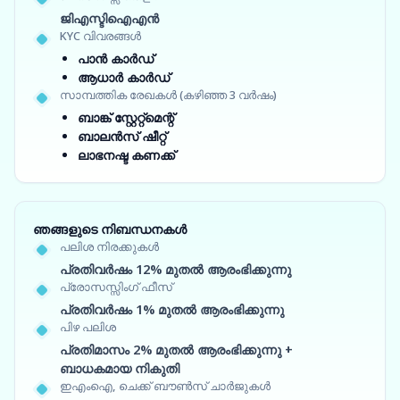
ജിഎസ്ടിഐഎൻ
KYC വിവരങ്ങൾ
പാൻ കാർഡ്
ആധാർ കാർഡ്
സാമ്പത്തിക രേഖകൾ (കഴിഞ്ഞ 3 വർഷം)
ബാങ്ക് സ്റ്റേറ്റ്‌മെന്റ്
ബാലൻസ് ഷീറ്റ്
ലാഭനഷ്ട കണക്ക്
ഞങ്ങളുടെ നിബന്ധനകൾ
പലിശ നിരക്കുകൾ
പ്രതിവർഷം 12% മുതൽ ആരംഭിക്കുന്നു
പ്രോസസ്സിംഗ് ഫീസ്
പ്രതിവർഷം 1% മുതൽ ആരംഭിക്കുന്നു
പിഴ പലിശ
പ്രതിമാസം 2% മുതൽ ആരംഭിക്കുന്നു +
ബാധകമായ നികുതി
ഇഎംഐ, ചെക്ക് ബൗൺസ് ചാർജുകൾ