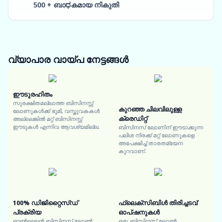
500 + ബാಧകമായ നികുതി
വ്യാപാര വായ്പ
നേട്ടങ്ങൾ
ഈടുരഹിതം
സുരക്ഷിതമല്ലാത്ത ബിസിനസ്സ്
കുറഞ്ഞ ചിലവിലുള്ള
ലോണുകൾക്ക് ഭൂമി, വസ്തുവകകൾ
ക്രെഡിറ്റ്
അല്ലെങ്കിൽ മറ്റ് ബിസിനസ്സ്
ഈടുകൾ എന്നിവ ആവശ്യമില്ല.
ബിസിനസ് ലോണിന് ഈടാക്കുന്ന
പലിശ നിരക്ക് മറ്റ് ലോണുകളെ
അപേക്ഷിച്ച് താരതമ്യേന
കുറവാണ്.
100% ഡിജിറ്റൈസ്ഡ്
ഫ്ലെക്സിബിൾ തിരിച്ചടവ്
പ്രക്രിയ
ഓപ്ഷനുകൾ
ഓൺലൈൻ ബിസിനസ് ലോൺ
ഒരു ബിസിനസ് ലോൺ