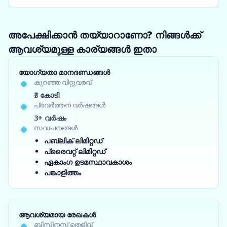
അപേക്ഷിക്കാൻ തയ്യാറാണോ? നിങ്ങൾക്ക്
ആവശ്യമുള്ള കാര്യങ്ങൾ ഇതാ
യോഗ്യതാ മാനദണ്ഡങ്ങൾ
കുറഞ്ഞ വിറ്റുവരവ്
₹3 കോടി
പ്രവർത്തന വർഷങ്ങൾ
3+ വർഷം
സ്ഥാപനങ്ങൾ
പബ്ലിക് ലിമിറ്റഡ്
പ്രൈവറ്റ് ലിമിറ്റഡ്
ഏകാംഗ ഉടമസ്ഥാവകാശം
പങ്കാളിത്തം
ആവശ്യമായ രേഖകൾ
ബിസിനസ്സ് തെളിവ്